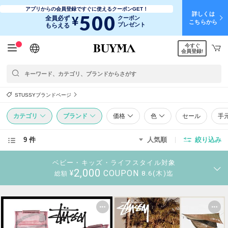
アプリからの会員登録ですぐに使えるクーポンGET！
詳しくは
500
¥
全員必ず
クーポン
こちらから
プレゼント
もらえる
今すぐ
日本語
English
简体中文
繁體中文
会員登録!
STUSSYブランドページ
カテゴリ
ブランド
価格
色
セール
手
9 件
人気順
絞り込み
ベビー・キッズ・ライフスタイル対象
2,000
COUPON
¥
8.6(木)迄
総額