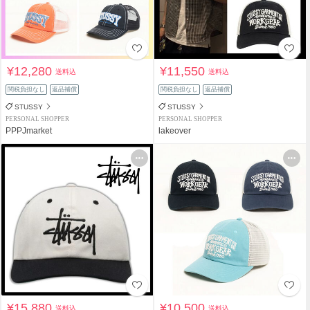
¥12,280
¥11,550
送料込
送料込
関税負担なし
返品補償
関税負担なし
返品補償
STUSSY
STUSSY
PERSONAL SHOPPER
PERSONAL SHOPPER
PPPJmarket
lakeover
¥15,880
¥10,500
送料込
送料込