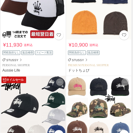
¥11,930
¥10,900
送料込
送料込
関税負担なし
返品補償
スピード配送
関税負担なし
返品補償
STUSSY
STUSSY
PERSONAL SHOPPER
PREMIUM PERSONAL SHOPPER
Aussie Life
ドットちょび
タイムセール