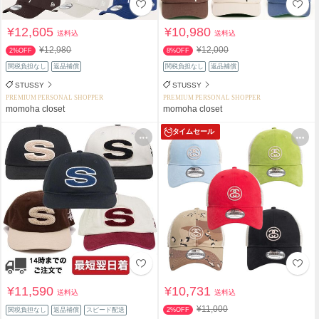
¥12,605
¥10,980
送料込
送料込
¥12,980
¥12,000
2%OFF
8%OFF
関税負担なし
返品補償
関税負担なし
返品補償
STUSSY
STUSSY
PREMIUM PERSONAL SHOPPER
PREMIUM PERSONAL SHOPPER
momoha closet
momoha closet
タイムセール
¥11,590
¥10,731
送料込
送料込
¥11,000
関税負担なし
返品補償
スピード配送
2%OFF