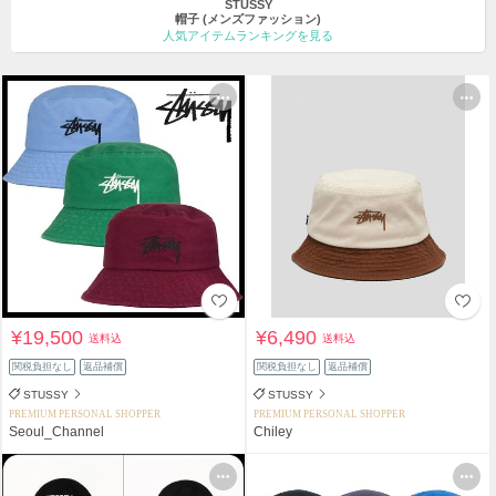
STUSSY
帽子
(メンズファッション)
人気アイテムランキングを見る
¥19,500
¥6,490
送料込
送料込
関税負担なし
返品補償
関税負担なし
返品補償
STUSSY
STUSSY
PREMIUM PERSONAL SHOPPER
PREMIUM PERSONAL SHOPPER
Seoul_Channel
Chiley