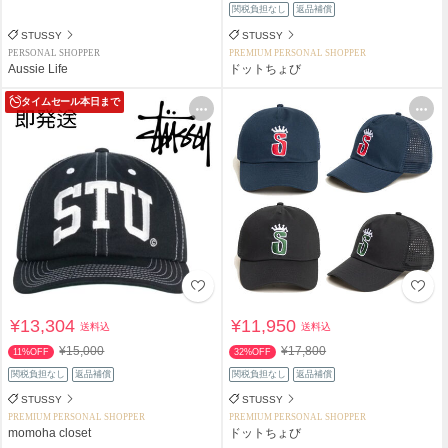
関税負担なし
返品補償
STUSSY
STUSSY
PERSONAL SHOPPER
PREMIUM PERSONAL SHOPPER
Aussie Life
ドットちょび
タイムセール
本日まで
¥13,304
¥11,950
送料込
送料込
¥15,000
¥17,800
11%OFF
32%OFF
関税負担なし
返品補償
関税負担なし
返品補償
STUSSY
STUSSY
PREMIUM PERSONAL SHOPPER
PREMIUM PERSONAL SHOPPER
momoha closet
ドットちょび