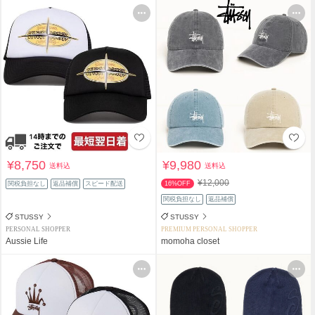
¥8,750
¥9,980
送料込
送料込
¥12,000
関税負担なし
返品補償
スピード配送
16%OFF
関税負担なし
返品補償
STUSSY
STUSSY
PERSONAL SHOPPER
PREMIUM PERSONAL SHOPPER
Aussie Life
momoha closet