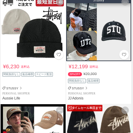
¥6,230
¥12,199
送料込
送料込
¥20,300
関税負担なし
返品補償
スピード配送
39%OFF
関税負担なし
返品補償
STUSSY
STUSSY
PERSONAL SHOPPER
PERSONAL SHOPPER
Aussie Life
JJ Adonis
タイムセール
本日まで