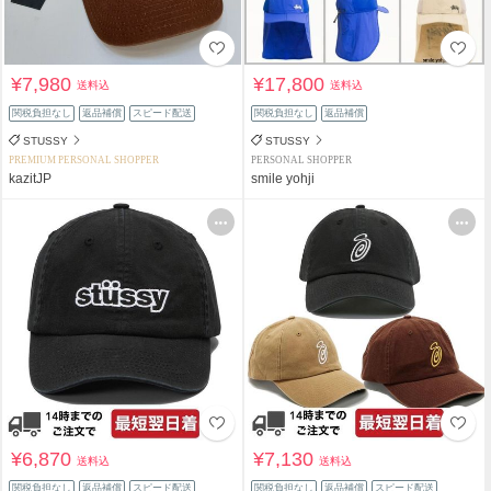
¥7,980
¥17,800
送料込
送料込
関税負担なし
返品補償
スピード配送
関税負担なし
返品補償
STUSSY
STUSSY
PREMIUM PERSONAL SHOPPER
PERSONAL SHOPPER
kazitJP
smile yohji
¥6,870
¥7,130
送料込
送料込
関税負担なし
返品補償
スピード配送
関税負担なし
返品補償
スピード配送