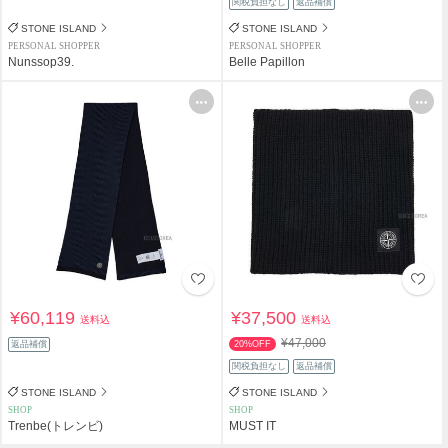
関税負担なし
返品補償
STONE ISLAND
STONE ISLAND
PERSONAL SHOPPER
PERSONAL SHOPPER
Nunssop39.
Belle Papillon
¥60,119
¥37,500
送料込
送料込
¥47,000
返品補償
20%OFF
関税負担なし
返品補償
STONE ISLAND
STONE ISLAND
SHOP
SHOP
Trenbe(トレンビ)
MUST IT