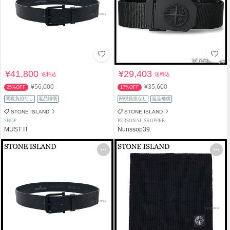
¥41,800
¥29,403
送料込
送料込
¥56,000
¥35,600
25%OFF
17%OFF
関税負担なし
返品補償
関税負担なし
返品補償
STONE ISLAND
STONE ISLAND
SHOP
PERSONAL SHOPPER
MUST IT
Nunssop39.