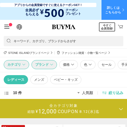
アプリからの会員登録ですぐに使えるクーポンGET！
詳しくは
500
¥
全員必ず
クーポン
こちらから
プレゼント
もらえる
今すぐ
日本語
English
简体中文
繁體中文
会員登録!
STONE ISLANDブランドページ
ファッション雑貨・小物一覧ページ
カテゴリ
ブランド
価格
色
セール
手
レディース
メンズ
ベビー・キッズ
10 件
人気順
絞り込み
全カテゴリ対象
12,000
COUPON
¥
8.12(水)迄
総額