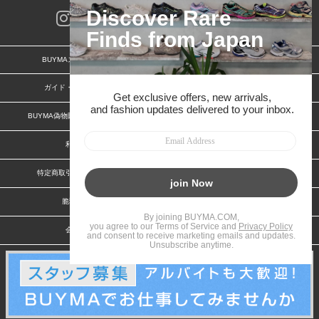
BUYMAスタートガイド
安心への取り組み
ガイド・お問い合わせ
かんたん購入ガイド
BUYMA偽物販売防止の取り組み
BUYMA CARD
利用規約
プライバシー
特定商取引法に関する表記
お客様情報の外部送信について
脆弱性報告
お知らせ(PCサイト)
会社案内
スタッフ募集