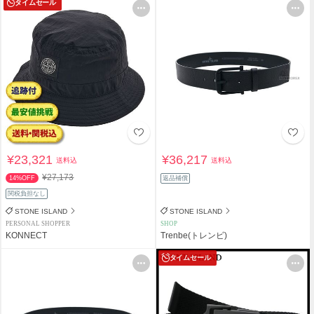
タイムセール
¥23,321
¥36,217
送料込
送料込
¥27,173
14%OFF
返品補償
関税負担なし
STONE ISLAND
STONE ISLAND
PERSONAL SHOPPER
SHOP
KONNECT
Trenbe(トレンビ)
タイムセール