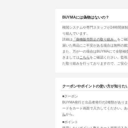
BUYMAには偽物はないの？
検閲システムや専門スタッフが24時間体
り組んでいます。
詳細は
「偽物販売防止の取り組み」
をご確
届いた商品にご不安がある場合は無料の鑑
また、万が一の場合はBUYMAにて全額
きましては
こちら
をご確認ください。監視
た取り組みを行っておりますので、ご安心
クーポンやポイントの使い方が知りた
■クーポン
BUYMA発行と出品者発行の2種類があり
ードをカート画面で入力してください。あ
ら
から。
■ポイント
使用したいポイント数をカート画面で入力