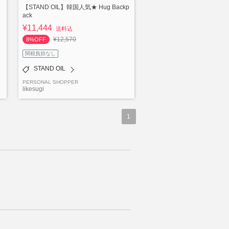
【STAND OIL】韓国人気★ Hug Backp
ack
¥11,444
送料込
¥12,570
8%OFF
関税負担なし
STAND OIL
PERSONAL SHOPPER
likesugi
1