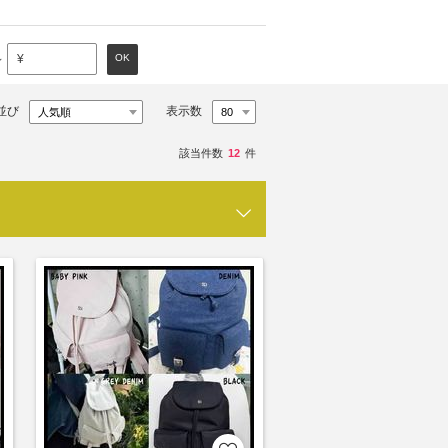
～
OK
¥
並び
表示数
該当件数
12
件