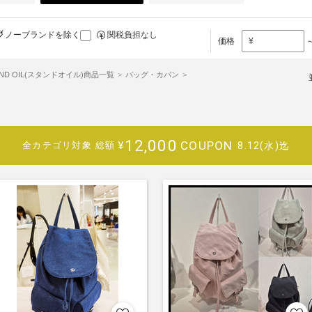
ノーブランドを除く
関税負担なし
価格
¥
AND OIL(スタンドオイル)商品一覧
バッグ・カバン
12,000
COUPON
¥
8.12(水)迄
全カテゴリ対象
総額