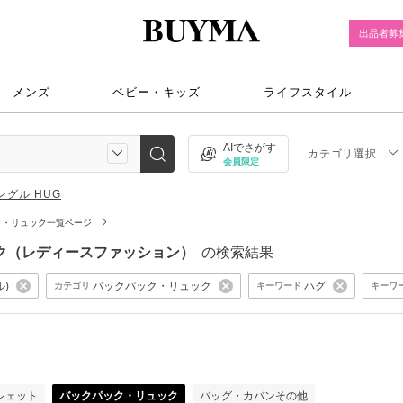
出品者募
メンズ
ベビー・キッズ
ライフスタイル
AIでさがす
カテゴリ選択
会員限定
ングル HUG
ク・リュック一覧ページ
リュック（レディースファッション）
の検索結果
ル)
バックパック・リュック
ハグ
カテゴリ
キーワード
キーワ
）
シェット
バックパック・リュック
バッグ・カバンその他