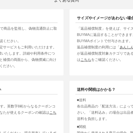
サイズやイメージがあわない場
制で商品を監視し、偽物流通防止に取
「返品補償制度」を使えば、サイ
BUYMAに返品することができま
認ください。
BUYMAポイントで付与されます。
定サービスもご利用いただけます。
返品補償制度の利用には「
あんし
補償いたします。詳細や利用条件につ
が返品補償制度対象カテゴリであ
と補償の両面から、偽物撲滅に向け
は
こちら
をご確認ください。
ください。
い
送料や関税はかかる？
■送料
ます。英数字8桁からなるクーポンコ
各出品商品の「配送方法」によっ
なたが使えるクーポンの確認は
こち
さい。「送料込み」の場合は出品
送料を負担します。
■関税
してください。現在所有しているポ
国内から発送される商品の場合、