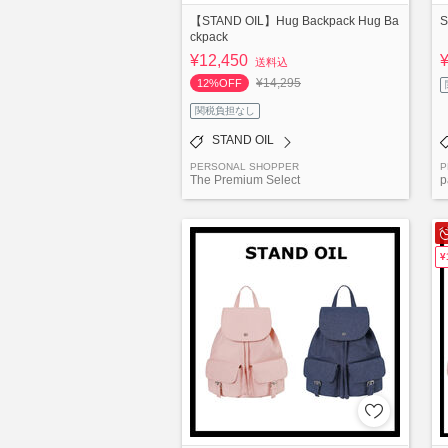
【STAND OIL】Hug Backpack Hug Ba
S
ckpack
¥12,450
送料込
¥14,295
12%OFF
関税負担なし
STAND OIL
PERSONAL SHOPPER
P
The Premium Select
p