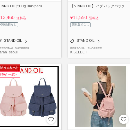
TAND OIL☆Hug Backpack
【STAND OIL】 ハグ バックパック
¥13,460
¥11,550
送料込
送料込
関税負担なし
関税負担なし
STAND OIL
STAND OIL
ERSONAL SHOPPER
PERSONAL SHOPPER
aran_seoul
K SELECT
タイムセール
¥150クーポン