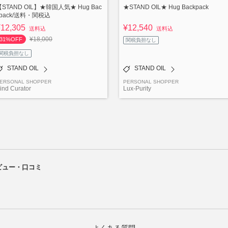
【STAND OIL】★韓国人気★ Hug Bac
★STAND OIL★ Hug Backpack
kpack/送料・関税込
¥12,305
¥12,540
送料込
送料込
¥18,000
31%OFF
関税負担なし
関税負担なし
STAND OIL
STAND OIL
ERSONAL SHOPPER
PERSONAL SHOPPER
ind Curator
Lux-Purity
レビュー・口コミ
よくある質問