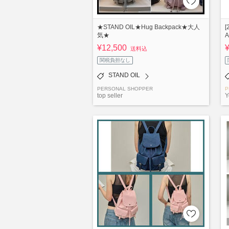
★STAND OIL★Hug Backpack★大人
気★
¥12,500
送料込
関税負担なし
STAND OIL
PERSONAL SHOPPER
P
top seller
Y