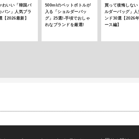
かわいい「韓国バ
500mlのペットボトルが
買って後悔しない
カバン」人気ブラ
入る「ショルダーバッ
ルダーバッグ」人
選【2026最新】
グ」25選!-手頃でおしゃ
ンド30選【2026
れなブランドを厳選!
ース編】