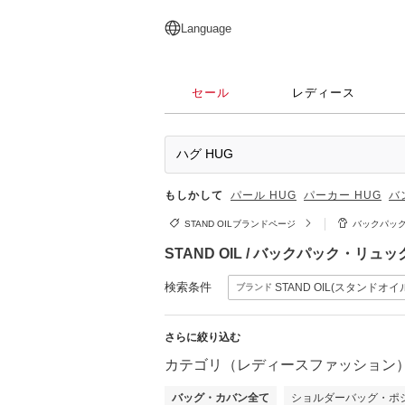
English
日本語
简体中文
繁體中文
Language
セール
レディース
もしかして
パール HUG
パーカー HUG
バ
STAND OILブランドページ
バックパッ
STAND OIL / バックパック・
検索条件
STAND OIL(スタンドオイ
ブランド
さらに絞り込む
カテゴリ（レディースファッション
バッグ・カバン全て
ショルダーバッグ・ポ