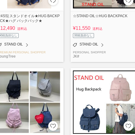
[24SS] スタンドオイル★HUG BACKP
☆STAND OIL☆HUG BACKPACK
ACK★ハグ バックパック★
¥12,490
¥11,550
送料込
送料込
関税負担なし
関税負担なし
STAND OIL
STAND OIL
REMIUM PERSONAL SHOPPER
PERSONAL SHOPPER
oungTree
JK#