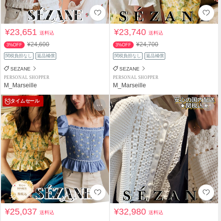
¥23,651
¥23,740
送料込
送料込
¥24,600
¥24,700
3%OFF
3%OFF
関税負担なし
返品補償
関税負担なし
返品補償
SEZANE
SEZANE
PERSONAL SHOPPER
PERSONAL SHOPPER
M_Marseille
M_Marseille
タイムセール
¥25,037
¥32,980
送料込
送料込