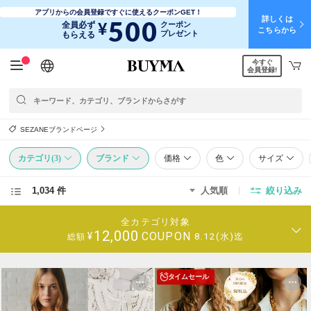
アプリからの会員登録ですぐに使えるクーポンGET！
詳しくは
500
¥
全員必ず
クーポン
こちらから
プレゼント
もらえる
今すぐ
日本語
English
简体中文
繁體中文
会員登録!
SEZANEブランドページ
カテゴリ(3)
ブランド
価格
色
サイズ
1,034 件
人気順
絞り込み
全カテゴリ対象
12,000
COUPON
¥
8.12(水)迄
総額
タイムセール