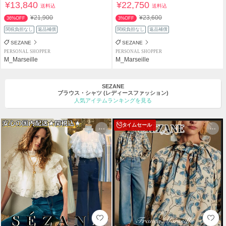
¥13,840
¥22,750
送料込
送料込
¥21,900
¥23,600
36%OFF
3%OFF
関税負担なし
返品補償
関税負担なし
返品補償
SEZANE
SEZANE
PERSONAL SHOPPER
PERSONAL SHOPPER
M_Marseille
M_Marseille
SEZANE
ブラウス・シャツ
(レディースファッション)
人気アイテムランキングを見る
タイムセール