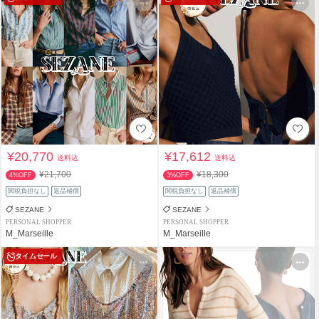
¥20,770
¥17,612
送料込
送料込
¥21,700
¥18,300
4%OFF
3%OFF
関税負担なし
返品補償
関税負担なし
返品補償
SEZANE
SEZANE
PERSONAL SHOPPER
PERSONAL SHOPPER
M_Marseille
M_Marseille
タイムセール