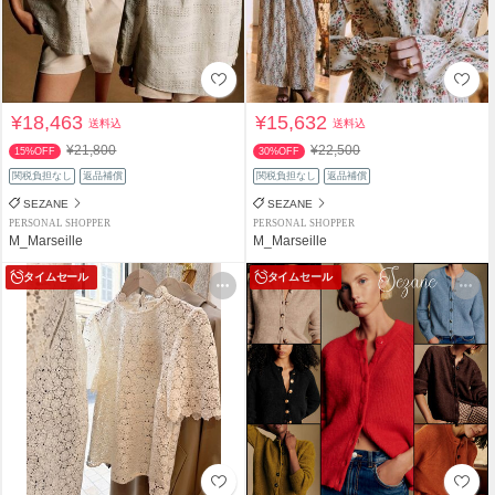
¥18,463
¥15,632
送料込
送料込
¥21,800
¥22,500
15%OFF
30%OFF
関税負担なし
返品補償
関税負担なし
返品補償
SEZANE
SEZANE
PERSONAL SHOPPER
PERSONAL SHOPPER
M_Marseille
M_Marseille
タイムセール
タイムセール