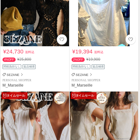
¥24,730
¥19,394
送料込
送料込
¥25,800
¥19,900
4%OFF
2%OFF
関税負担なし
返品補償
関税負担なし
返品補償
SEZANE
SEZANE
PERSONAL SHOPPER
PERSONAL SHOPPER
M_Marseille
M_Marseille
タイムセール
タイムセール