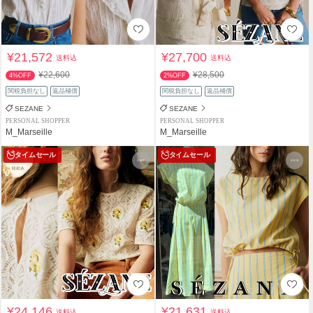
¥21,572
¥27,700
送料込
送料込
¥22,600
¥28,500
4%OFF
2%OFF
関税負担なし
返品補償
関税負担なし
返品補償
SEZANE
SEZANE
PERSONAL SHOPPER
PERSONAL SHOPPER
M_Marseille
M_Marseille
タイムセール
タイムセール
¥24,146
¥21,631
送料込
送料込