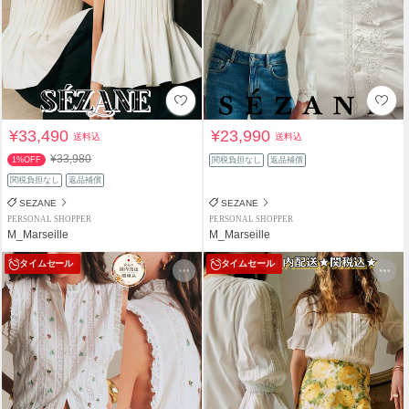
¥33,490
¥23,990
送料込
送料込
¥33,980
1%OFF
関税負担なし
返品補償
関税負担なし
返品補償
SEZANE
SEZANE
PERSONAL SHOPPER
PERSONAL SHOPPER
M_Marseille
M_Marseille
タイムセール
タイムセール