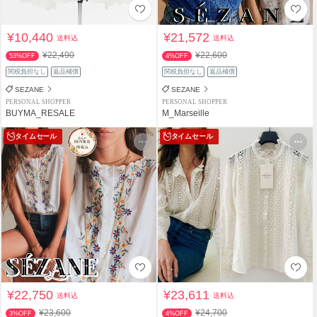
¥10,440
¥21,572
送料込
送料込
¥22,490
¥22,600
53%OFF
4%OFF
関税負担なし
返品補償
関税負担なし
返品補償
SEZANE
SEZANE
PERSONAL SHOPPER
PERSONAL SHOPPER
BUYMA_RESALE
M_Marseille
タイムセール
タイムセール
¥22,750
¥23,611
送料込
送料込
¥23,600
¥24,700
3%OFF
4%OFF