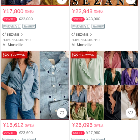
¥17,800
¥22,948
送料込
送料込
¥23,000
¥23,900
22%OFF
3%OFF
関税負担なし
返品補償
関税負担なし
返品補償
SEZANE
SEZANE
PERSONAL SHOPPER
PERSONAL SHOPPER
M_Marseille
M_Marseille
タイムセール
タイムセール
¥16,612
¥26,096
送料込
送料込
¥23,600
¥27,980
29%OFF
6%OFF