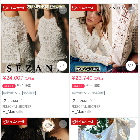
タイムセール
タイムセール
¥24,007
¥23,740
送料込
送料込
¥24,980
¥24,600
3%OFF
3%OFF
関税負担なし
返品補償
関税負担なし
返品補償
SEZANE
SEZANE
PERSONAL SHOPPER
PERSONAL SHOPPER
M_Marseille
M_Marseille
タイムセール
タイムセール