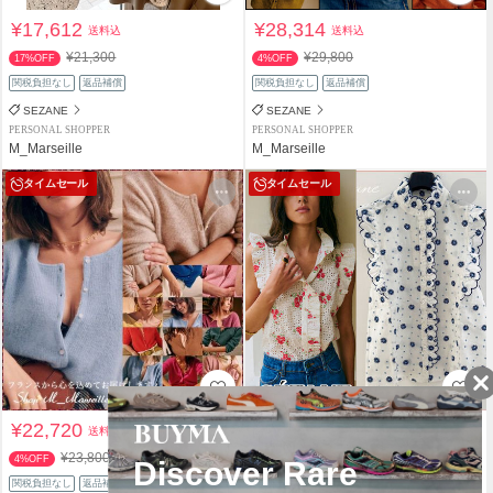
¥17,612
¥28,314
送料込
送料込
¥21,300
¥29,800
17%OFF
4%OFF
関税負担なし
返品補償
関税負担なし
返品補償
SEZANE
SEZANE
PERSONAL SHOPPER
PERSONAL SHOPPER
M_Marseille
M_Marseille
タイムセール
タイムセール
¥22,720
¥21,572
送料込
送料込
¥23,800
¥22,600
4%OFF
4%OFF
関税負担なし
返品補償
関税負担なし
返品補償