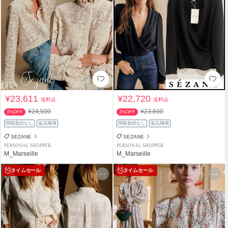
¥23,611
¥22,720
送料込
送料込
¥24,500
¥23,600
3%OFF
3%OFF
関税負担なし
返品補償
関税負担なし
返品補償
SEZANE
SEZANE
PERSONAL SHOPPER
PERSONAL SHOPPER
M_Marseille
M_Marseille
タイムセール
タイムセール