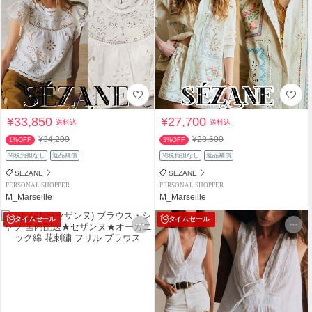
¥33,850
¥27,700
送料込
送料込
¥34,200
¥28,600
1%OFF
3%OFF
関税負担なし
返品補償
関税負担なし
返品補償
SEZANE
SEZANE
PERSONAL SHOPPER
PERSONAL SHOPPER
M_Marseille
M_Marseille
タイムセール
タイムセール