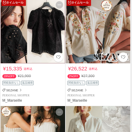
タイムセール
タイムセール
¥15,335
¥26,522
送料込
送料込
¥21,900
¥27,300
29%OFF
2%OFF
関税負担なし
返品補償
関税負担なし
返品補償
SEZANE
SEZANE
PERSONAL SHOPPER
PERSONAL SHOPPER
M_Marseille
M_Marseille