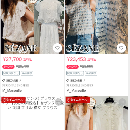
¥27,700
¥23,453
送料込
送料込
¥28,700
¥23,990
3%OFF
2%OFF
関税負担なし
返品補償
関税負担なし
返品補償
SEZANE
SEZANE
PERSONAL SHOPPER
PERSONAL SHOPPER
M_Marseille
M_Marseille
タイムセール
タイムセール