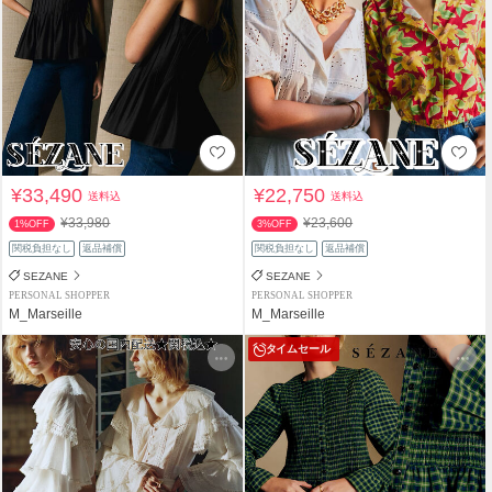
¥33,490
¥22,750
送料込
送料込
¥33,980
¥23,600
1%OFF
3%OFF
関税負担なし
返品補償
関税負担なし
返品補償
SEZANE
SEZANE
PERSONAL SHOPPER
PERSONAL SHOPPER
M_Marseille
M_Marseille
タイムセール