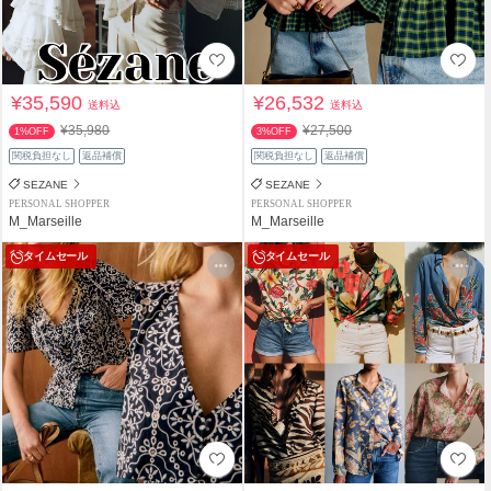
¥35,590
¥26,532
送料込
送料込
¥35,980
¥27,500
1%OFF
3%OFF
関税負担なし
返品補償
関税負担なし
返品補償
SEZANE
SEZANE
PERSONAL SHOPPER
PERSONAL SHOPPER
M_Marseille
M_Marseille
タイムセール
タイムセール