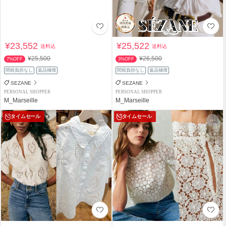
¥23,552
¥25,522
送料込
送料込
¥25,500
¥26,500
7%OFF
3%OFF
関税負担なし
返品補償
関税負担なし
返品補償
SEZANE
SEZANE
PERSONAL SHOPPER
PERSONAL SHOPPER
M_Marseille
M_Marseille
タイムセール
タイムセール