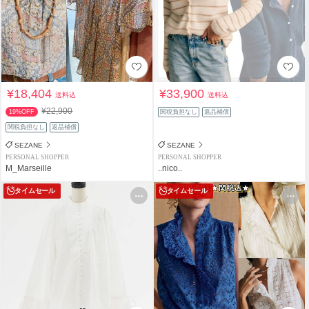
¥18,404
¥33,900
送料込
送料込
¥22,900
19%OFF
関税負担なし
返品補償
関税負担なし
返品補償
SEZANE
SEZANE
PERSONAL SHOPPER
PERSONAL SHOPPER
M_Marseille
..nico..
タイムセール
タイムセール