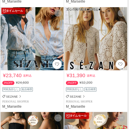
M_Marseille
M_Marseille
タイムセール
¥23,740
¥31,390
送料込
送料込
¥24,600
¥32,200
3%OFF
2%OFF
関税負担なし
返品補償
関税負担なし
返品補償
SEZANE
SEZANE
PERSONAL SHOPPER
PERSONAL SHOPPER
M_Marseille
M_Marseille
タイムセール