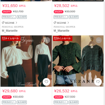
¥31,650
¥28,502
送料込
送料込
¥32,700
¥30,500
3%OFF
6%OFF
関税負担なし
返品補償
関税負担なし
返品補償
SEZANE
SEZANE
PERSONAL SHOPPER
PERSONAL SHOPPER
M_Marseille
M_Marseille
タイムセール
タイムセール
¥29,680
¥26,532
送料込
送料込
¥30,600
¥27,500
3%OFF
3%OFF
関税負担なし
返品補償
関税負担なし
返品補償