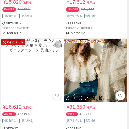
¥15,820
¥17,612
送料込
送料込
¥22,800
¥21,300
30%OFF
17%OFF
関税負担なし
返品補償
関税負担なし
返品補償
SEZANE
SEZANE
PERSONAL SHOPPER
PERSONAL SHOPPER
M_Marseille
M_Marseille
タイムセール
¥16,612
¥31,650
送料込
送料込
¥23,600
¥32,800
29%OFF
3%OFF
関税負担なし
返品補償
関税負担なし
返品補償
SEZANE
SEZANE