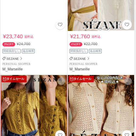
¥23,740
¥21,760
送料込
送料込
¥24,700
¥22,700
3%OFF
4%OFF
関税負担なし
返品補償
関税負担なし
返品補償
SEZANE
SEZANE
PERSONAL SHOPPER
PERSONAL SHOPPER
M_Marseille
M_Marseille
タイムセール
タイムセール