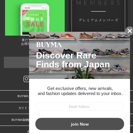
友だちに追加して
BUYMA会員だけの
お得な情報をGET!
ポイント還元サービス
ページトップへ
BUYMAスタートガイド
安心への取り組み
ガイド・お問い合わせ
かんたん購入ガイド
BUYMA偽物販売防止の取り組み
BUYMA CARD
利用規約
プライバシー