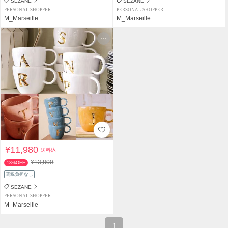
SEZANE
SEZANE
PERSONAL SHOPPER
PERSONAL SHOPPER
M_Marseille
M_Marseille
¥11,980
送料込
¥13,800
13%OFF
関税負担なし
SEZANE
PERSONAL SHOPPER
M_Marseille
1