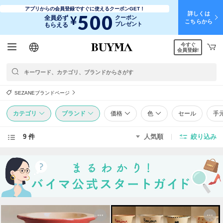
アプリからの会員登録ですぐに使えるクーポンGET！
詳しくは
500
¥
全員必ず
クーポン
こちらから
プレゼント
もらえる
今すぐ
日本語
English
简体中文
繁體中文
会員登録!
SEZANEブランドページ
カテゴリ
ブランド
価格
色
セール
手
9 件
人気順
絞り込み