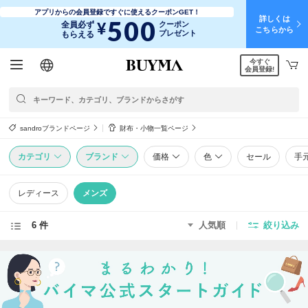
アプリからの会員登録ですぐに使えるクーポンGET！
詳しくは
500
¥
全員必ず
クーポン
こちらから
プレゼント
もらえる
今すぐ
日本語
English
简体中文
繁體中文
会員登録!
sandroブランドページ
財布・小物一覧ページ
カテゴリ
ブランド
価格
色
セール
手
レディース
メンズ
6 件
人気順
絞り込み