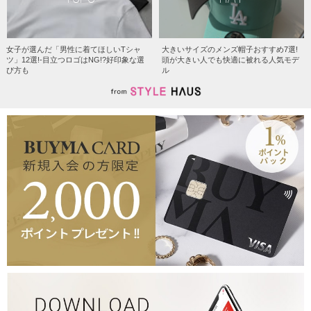
女子が選んだ「男性に着てほしいTシャ
大きいサイズのメンズ帽子おすすめ7選!
ツ」12選!-目立つロゴはNG!?好印象な選
頭が大きい人でも快適に被れる人気モデ
び方も
ル