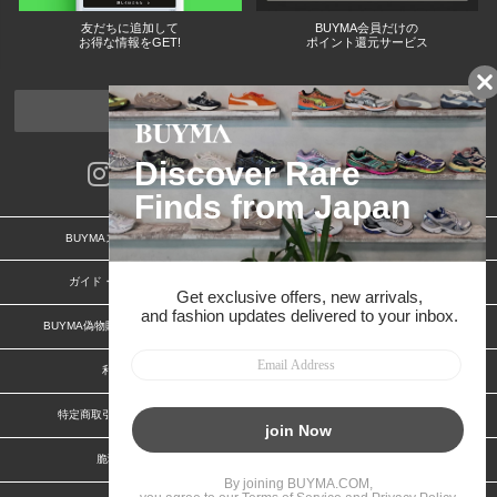
友だちに追加して
BUYMA会員だけの
お得な情報をGET!
ポイント還元サービス
ページトップへ
BUYMAスタートガイド
安心への取り組み
ガイド・お問い合わせ
かんたん購入ガイド
BUYMA偽物販売防止の取り組み
BUYMA CARD
利用規約
プライバシー
特定商取引法に関する表記
お客様情報の外部送信について
脆弱性報告
お知らせ(PCサイト)