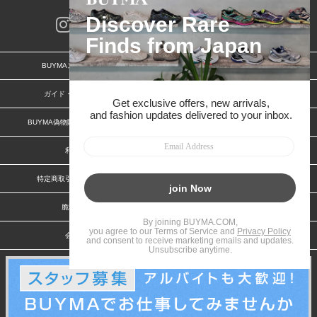
BUYMAスタートガイド
安心への取り組み
ガイド・お問い合わせ
かんたん購入ガイド
BUYMA偽物販売防止の取り組み
BUYMA CARD
利用規約
プライバシー
特定商取引法に関する表記
お客様情報の外部送信について
脆弱性報告
お知らせ(PCサイト)
会社案内
スタッフ募集