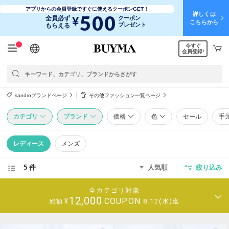
アプリからの会員登録ですぐに使えるクーポンGET！
詳しくは
500
¥
全員必ず
クーポン
こちらから
プレゼント
もらえる
今すぐ
日本語
English
简体中文
繁體中文
会員登録!
sandroブランドページ
その他ファッション一覧ページ
カテゴリ
ブランド
価格
色
セール
手
レディース
メンズ
5 件
人気順
絞り込み
全カテゴリ対象
12,000
COUPON
¥
8.12(水)迄
総額