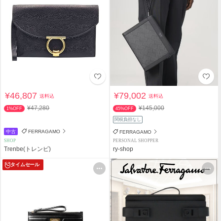
¥46,807
¥79,002
送料込
送料込
¥47,280
¥145,000
1%OFF
45%OFF
関税負担なし
中古
FERRAGAMO
FERRAGAMO
SHOP
PERSONAL SHOPPER
Trenbe(トレンビ)
ry-shop
タイムセール