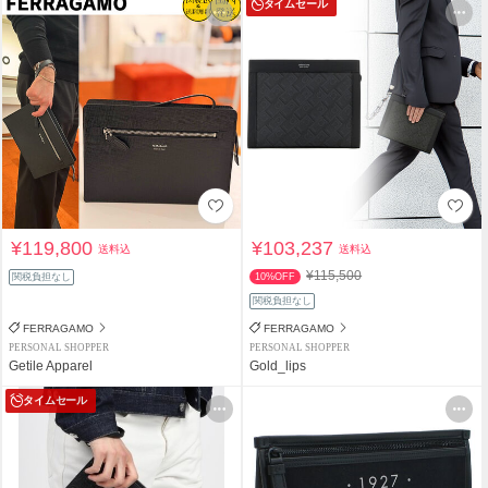
タイムセール
¥119,800
¥103,237
送料込
送料込
¥115,500
関税負担なし
10%OFF
関税負担なし
FERRAGAMO
FERRAGAMO
PERSONAL SHOPPER
PERSONAL SHOPPER
Getile Apparel
Gold_lips
タイムセール