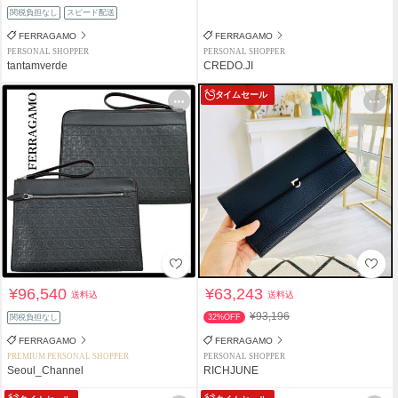
関税負担なし
スピード配送
FERRAGAMO
FERRAGAMO
PERSONAL SHOPPER
PERSONAL SHOPPER
tantamverde
CREDO.JI
タイムセール
¥96,540
¥63,243
送料込
送料込
¥93,196
関税負担なし
32%OFF
FERRAGAMO
FERRAGAMO
PREMIUM PERSONAL SHOPPER
PERSONAL SHOPPER
Seoul_Channel
RICHJUNE