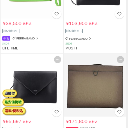
¥38,500
¥103,900
送料込
送料込
関税負担なし
関税負担なし
中古
FERRAGAMO
FERRAGAMO
SHOP
SHOP
LIFE TIME
MUST IT
¥95,697
¥171,800
送料込
送料込