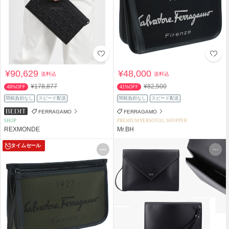
¥90,629
¥48,000
送料込
送料込
¥178,877
¥82,500
49%OFF
41%OFF
関税負担なし
スピード配送
関税負担なし
スピード配送
FERRAGAMO
FERRAGAMO
SHOP
PREMIUM PERSONAL SHOPPER
REXMONDE
Mr.BH
タイムセール