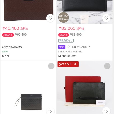
¥41,400
¥83,061
送料込
送料込
¥65,400
¥83,900
36%OFF
1%OFF
関税負担なし
中古
FERRAGAMO
FERRAGAMO
SHOP
PERSONAL SHOPPER
MXN
Michelle law
タイムセール