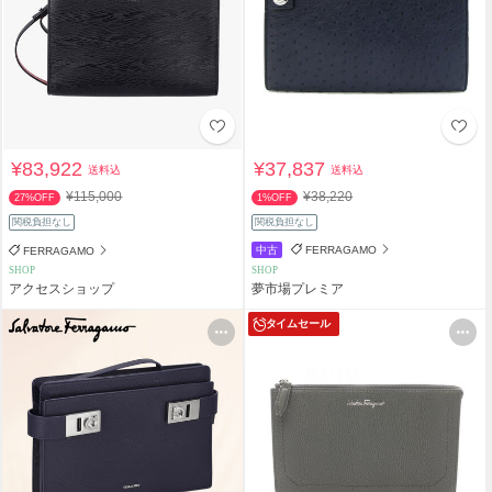
¥83,922
¥37,837
送料込
送料込
¥115,000
¥38,220
27%OFF
1%OFF
関税負担なし
関税負担なし
中古
FERRAGAMO
FERRAGAMO
SHOP
SHOP
アクセスショップ
夢市場プレミア
タイムセール