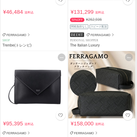
¥46,484
¥131,299
送料込
送料込
¥262,936
50%OFF
関税負担なし
スピード配送
FERRAGAMO
FERRAGAMO
SHOP
PERSONAL SHOPPER
Trenbe(トレンビ)
The Italian Luxury
¥95,395
¥158,000
送料込
送料込
FERRAGAMO
FERRAGAMO