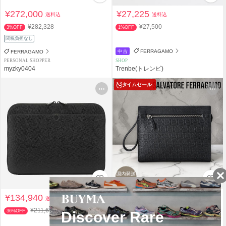
¥272,000
¥27,225
送料込
送料込
¥282,328
¥27,500
3%OFF
1%OFF
関税負担なし
中古
FERRAGAMO
FERRAGAMO
PERSONAL SHOPPER
SHOP
myzky0404
Trenbe(トレンビ)
タイムセール
¥134,940
¥105,732
送料込
送料込
¥211,600
¥106,800
36%OFF
1%OFF
関税負担なし