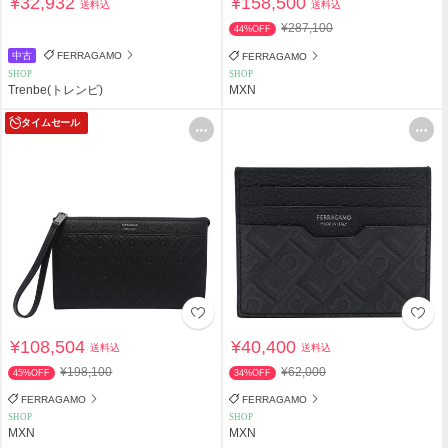
¥32,932
¥158,500
送料込
送料込
¥287,100
44%OFF
中古
FERRAGAMO
FERRAGAMO
SHOP
SHOP
Trenbe(トレンビ)
MXN
タイムセール
¥108,504
¥40,400
送料込
送料込
¥198,100
¥62,000
45%OFF
34%OFF
FERRAGAMO
FERRAGAMO
SHOP
SHOP
MXN
MXN