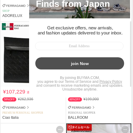
中古
FERRAGAMO
FERRAGAMO
SHOP
PERSONAL SHOPPER
ADORELUX
Michelle law
¥107,229
¥107,300
送料込
送料込
¥262,936
¥199,000
59%OFF
46%OFF
FERRAGAMO
FERRAGAMO
PREMIUM PERSONAL SHOPPER
PERSONAL SHOPPER
Ciao Italia
BALLROOM
タイムセール