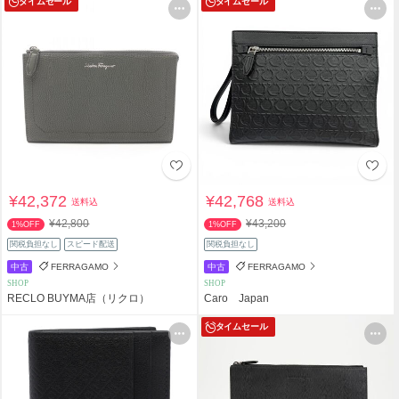
タイムセール
タイムセール
¥42,372
¥42,768
送料込
送料込
¥42,800
¥43,200
1%OFF
1%OFF
関税負担なし
スピード配送
関税負担なし
中古
FERRAGAMO
中古
FERRAGAMO
SHOP
SHOP
RECLO BUYMA店（リクロ）
Caro Japan
タイムセール