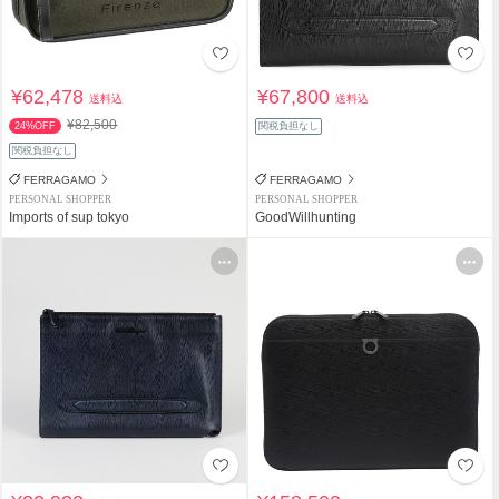
¥62,478
¥67,800
送料込
送料込
¥82,500
24%OFF
関税負担なし
関税負担なし
FERRAGAMO
FERRAGAMO
PERSONAL SHOPPER
PERSONAL SHOPPER
Imports of sup tokyo
GoodWillhunting