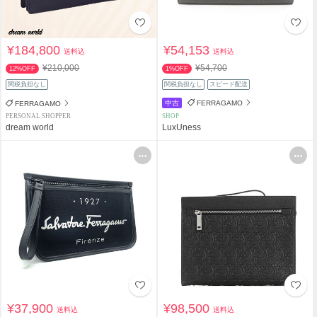
¥184,800
¥54,153
送料込
送料込
¥210,000
¥54,700
12%OFF
1%OFF
関税負担なし
関税負担なし
スピード配送
中古
FERRAGAMO
FERRAGAMO
PERSONAL SHOPPER
SHOP
dream world
LuxUness
¥37,900
¥98,500
送料込
送料込