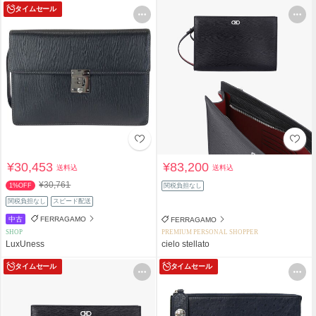
タイムセール
¥30,453
¥83,200
送料込
送料込
¥30,761
1%OFF
関税負担なし
関税負担なし
スピード配送
中古
FERRAGAMO
FERRAGAMO
SHOP
PREMIUM PERSONAL SHOPPER
LuxUness
cielo stellato
タイムセール
タイムセール