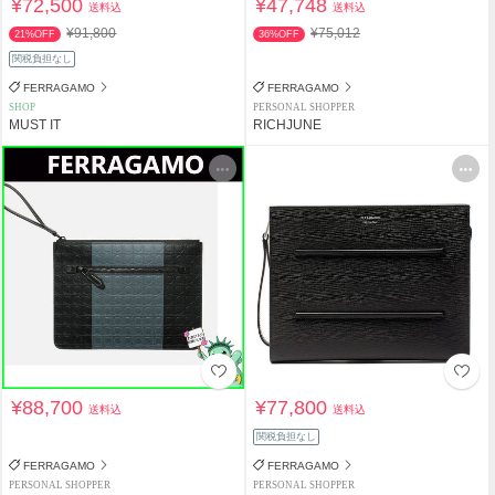
¥72,500
¥47,748
送料込
送料込
¥91,800
¥75,012
21%OFF
36%OFF
関税負担なし
FERRAGAMO
FERRAGAMO
SHOP
PERSONAL SHOPPER
MUST IT
RICHJUNE
¥88,700
¥77,800
送料込
送料込
関税負担なし
FERRAGAMO
FERRAGAMO
PERSONAL SHOPPER
PERSONAL SHOPPER