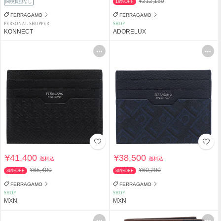
¥212,150
関税負担なし
19%OFF
FERRAGAMO
FERRAGAMO
PERSONAL SHOPPER
SHOP
KONNECT
ADORELUX
¥41,400
¥38,500
送料込
送料込
¥65,400
¥60,200
36%OFF
36%OFF
FERRAGAMO
FERRAGAMO
SHOP
SHOP
MXN
MXN