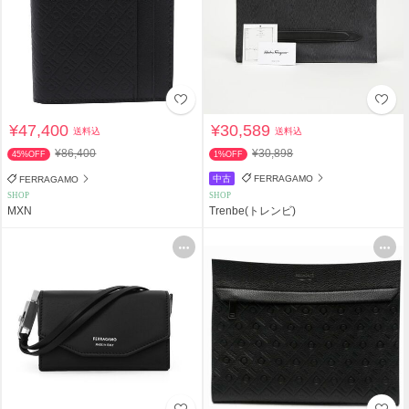
¥47,400
¥30,589
送料込
送料込
¥86,400
¥30,898
45%OFF
1%OFF
中古
FERRAGAMO
FERRAGAMO
SHOP
SHOP
MXN
Trenbe(トレンビ)