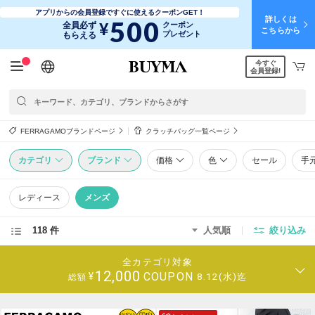
アプリからの会員登録ですぐに使えるクーポンGET！
詳しくは
500
¥
全員必ず
クーポン
こちらから
プレゼント
もらえる
今すぐ
日本語
English
简体中文
繁體中文
会員登録!
FERRAGAMOブランドページ
クラッチバッグ一覧ページ
カテゴリ
ブランド
価格
色
セール
手
レディース
メンズ
118 件
人気順
絞り込み
全カテゴリ対象
12,000
COUPON
¥
8.12(水)迄
総額