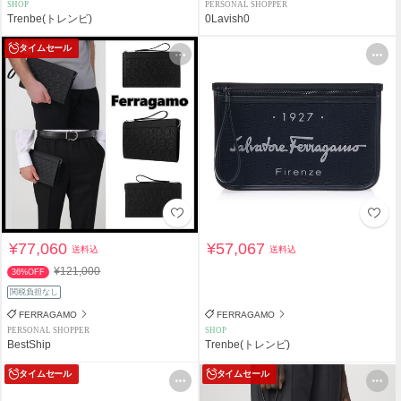
SHOP
PERSONAL SHOPPER
Trenbe(トレンビ)
0Lavish0
タイムセール
¥77,060
¥57,067
送料込
送料込
¥121,000
36%OFF
関税負担なし
FERRAGAMO
FERRAGAMO
PERSONAL SHOPPER
SHOP
BestShip
Trenbe(トレンビ)
タイムセール
タイムセール