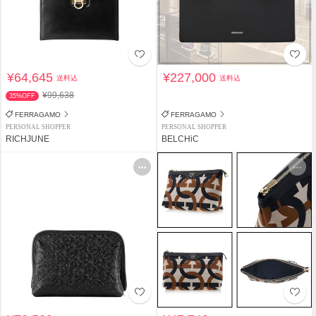
¥64,645
¥227,000
送料込
送料込
¥99,638
35%OFF
FERRAGAMO
FERRAGAMO
PERSONAL SHOPPER
PERSONAL SHOPPER
RICHJUNE
BELCHiC