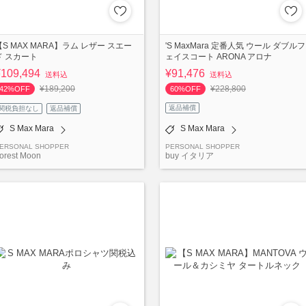
【S MAX MARA】ラム レザー スエー
'S MaxMara 定番人気 ウール ダブルフ
ド スカート
ェイスコート ARONA アロナ
¥109,494
¥91,476
送料込
送料込
¥189,200
¥228,800
42%OFF
60%OFF
返品補償
関税負担なし
返品補償
S Max Mara
S Max Mara
ERSONAL SHOPPER
PERSONAL SHOPPER
orest Moon
buy イタリア