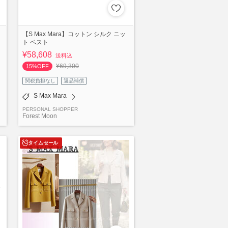
【S Max Mara】コットン シルク ニッ
ト ベスト
¥58,608
送料込
¥69,300
15%OFF
関税負担なし
返品補償
S Max Mara
PERSONAL SHOPPER
Forest Moon
タイムセール