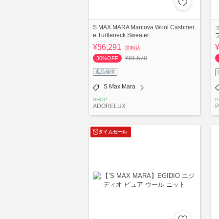
S MAX MARA Mantova Wool Cashmer
e Turtleneck Sweater
¥56,291
送料込
¥81,570
30%OFF
返品補償
S Max Mara
SHOP
P
ADORELUX
P
タイムセール