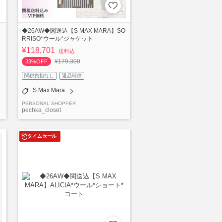
＆
◆26AW◆関送込【S MAX MARA】SO
RRISO*ウール*ジャケット
¥118,701
送料込
¥179,300
33%OFF
関税負担なし
返品補償
S Max Mara
PERSONAL SHOPPER
pechka_closet
タイムセール