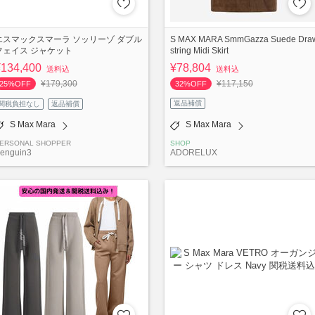
エスマックスマーラ ソッリーゾ ダブル
S MAX MARA SmmGazza Suede Dra
フェイス ジャケット
string Midi Skirt
¥134,400
¥78,804
送料込
送料込
¥179,300
¥117,150
25%OFF
32%OFF
返品補償
関税負担なし
返品補償
S Max Mara
S Max Mara
ERSONAL SHOPPER
SHOP
enguin3
ADORELUX