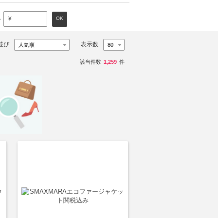
～
OK
¥
並び
表示数
該当件数
1,259
件