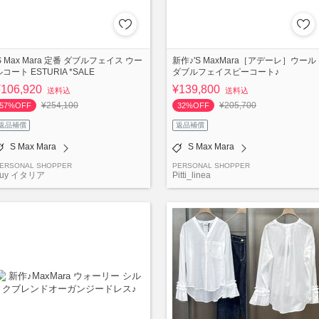
'S Max Mara 定番 ダブルフェイス ウー
新作♪'S MaxMara［アデーレ］ウール
コート ESTURIA *SALE
ダブルフェイスピーコート♪
¥106,920
¥139,800
送料込
送料込
¥254,100
¥205,700
57%OFF
32%OFF
返品補償
返品補償
S Max Mara
S Max Mara
ERSONAL SHOPPER
PERSONAL SHOPPER
buy イタリア
Pitti_linea