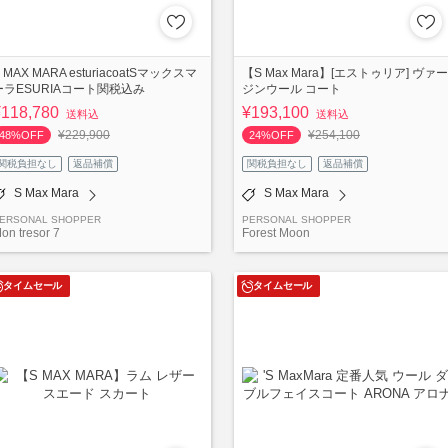
 MAX MARA esturiacoatSマックスマ
【S Max Mara】[エストゥリア] ヴァー
ーラESURIAコート関税込み
ジンウール コート
¥118,780
¥193,100
送料込
送料込
¥229,900
¥254,100
48%OFF
24%OFF
関税負担なし
返品補償
関税負担なし
返品補償
S Max Mara
S Max Mara
ERSONAL SHOPPER
PERSONAL SHOPPER
on tresor 7
Forest Moon
タイムセール
タイムセール