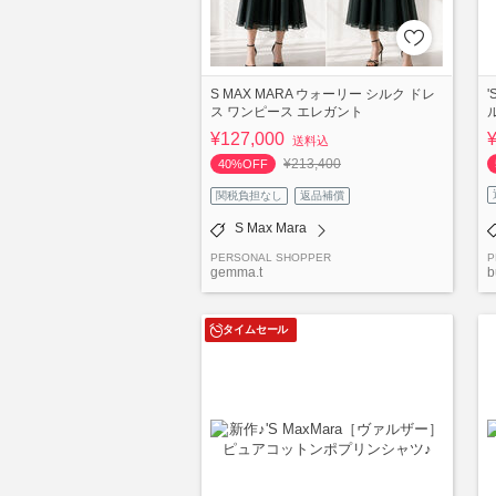
S MAX MARA ウォーリー シルク ドレ
ス ワンピース エレガント
ル
¥127,000
送料込
¥213,400
40%OFF
関税負担なし
返品補償
S Max Mara
PERSONAL SHOPPER
P
gemma.t
タイムセール