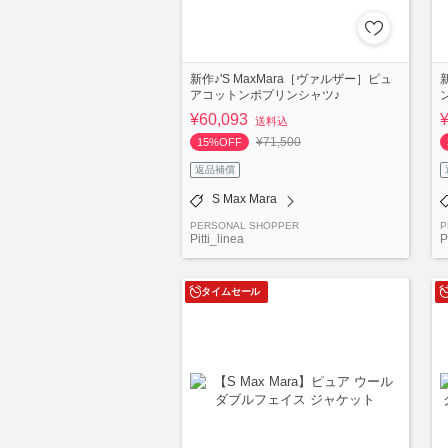
新作♪'S MaxMara［ヴァルザー］ピュ
アコットンポプリンシャツ♪
¥60,093
送料込
¥71,500
15%OFF
返品補償
S Max Mara
PERSONAL SHOPPER
P
Pitti_linea
P
タイムセール