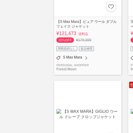
【S Max Mara】ピュア ウール ダブル
S
フェイス ジャケット
¥121,473
送料込
¥179,300
32%OFF
関税負担なし
返品補償
S Max Mara
PERSONAL SHOPPER
P
Forest Moon
M