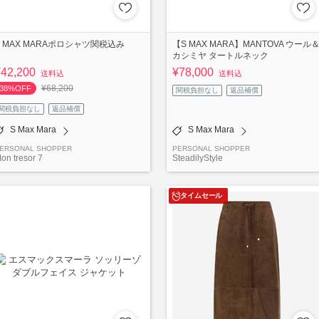
S MAX MARAポロシャツ関税込み
【S MAX MARA】MANTOVA ウール
カシミヤ タートルネック
¥42,200
¥78,000
送料込
送料込
¥68,200
38%OFF
関税負担なし
返品補償
関税負担なし
返品補償
S Max Mara
S Max Mara
ERSONAL SHOPPER
PERSONAL SHOPPER
on tresor 7
SteadilyStyle
タイムセール