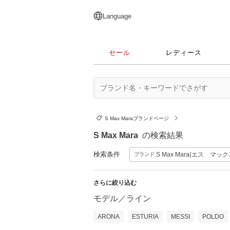
English
日本語
简体中文
繁體中文
Language
セール
レディース
S Max Maraブランドページ
S Max Mara
の検索結果
検索条件
S Max Mara(エス マッ
ブランド
さらに絞り込む
モデル／ライン
ARONA
ESTURIA
MESSI
POLDO