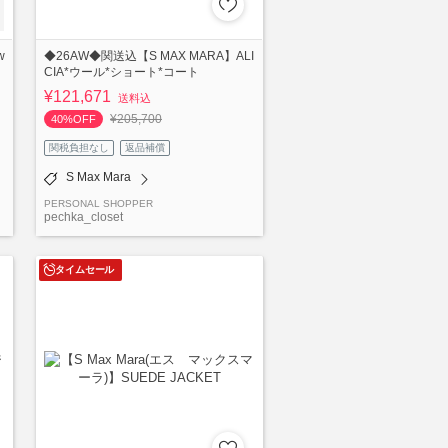
w
◆26AW◆関送込【S MAX MARA】ALI
CIA*ウール*ショート*コート
¥121,671
送料込
¥205,700
40%OFF
関税負担なし
返品補償
S Max Mara
PERSONAL SHOPPER
pechka_closet
タイムセール