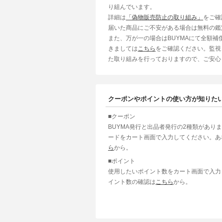
り組んでいます。
詳細は
「偽物販売防止の取り組み」
をご確
届いた商品にご不安がある場合は無料の鑑
また、万が一の場合はBUYMAにて全額
きましては
こちら
をご確認ください。監視
た取り組みを行っておりますので、ご安心
クーポンやポイントの使い方が知りた
■クーポン
BUYMA発行と出品者発行の2種類があり
ードをカート画面で入力してください。あ
ら
から。
■ポイント
使用したいポイント数をカート画面で入力
イント数の確認は
こちら
から。