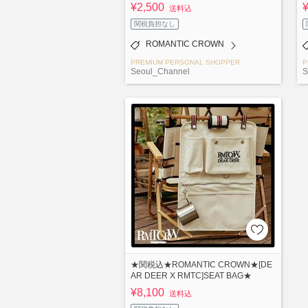
¥2,500
送料込
関税負担なし
ROMANTIC CROWN
PREMIUM PERSONAL SHOPPER
P
Seoul_Channel
S
★関税込★ROMANTIC CROWN★[DE
AR DEER X RMTC]SEAT BAG★
¥8,100
送料込