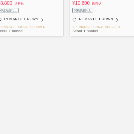
¥8,800
¥10,600
送料込
送料込
関税負担なし
関税負担なし
ROMANTIC CROWN
ROMANTIC CROWN
REMIUM PERSONAL SHOPPER
PREMIUM PERSONAL SHOPPER
eoul_Channel
Seoul_Channel