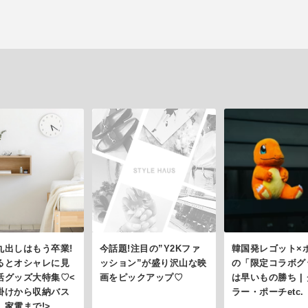
丸出しはもう卒業!
今話題!注目の”Y2Kファ
韓国発レゴット×
るとオシャレに見
ッション”が盛り沢山な映
の「限定コラボグ
活グッズ大特集♡<
画をピックアップ♡
は早いもの勝ち |
掛けから収納バス
ラー・ポーチetc.
、家電まで!>