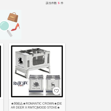
該当件数
5
件
★関税込★ROMANTIC CROWN★[DE
AR DEER X RMTC]MOOD STOVE★