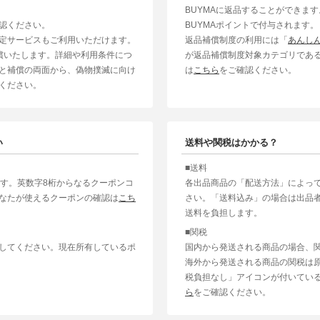
BUYMAに返品することができま
認ください。
BUYMAポイントで付与されます。
定サービスもご利用いただけます。
返品補償制度の利用には「
あんし
補償いたします。詳細や利用条件につ
が返品補償制度対象カテゴリであ
と補償の両面から、偽物撲滅に向け
は
こちら
をご確認ください。
ください。
い
送料や関税はかかる？
■送料
ます。英数字8桁からなるクーポンコ
各出品商品の「配送方法」によっ
なたが使えるクーポンの確認は
こち
さい。「送料込み」の場合は出品
送料を負担します。
■関税
してください。現在所有しているポ
国内から発送される商品の場合、
海外から発送される商品の関税は
税負担なし」アイコンが付いてい
ら
をご確認ください。