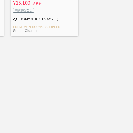
¥15,100
送料込
関税負担なし
ROMANTIC CROWN
PREMIUM PERSONAL SHOPPER
Seoul_Channel