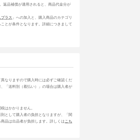
す。返品補償が適用されると、商品代金分が
んプラス
」への加入と、購入商品のカテゴリ
ることが条件となります。詳細につきまして
て異なりますので購入時には必ずご確認くだ
者、「送料別（着払い）」の場合は購入者が
関税はかかりません。
原則として購入者の負担となりますが、「関
る商品は出品者が負担します。詳しくは
こち