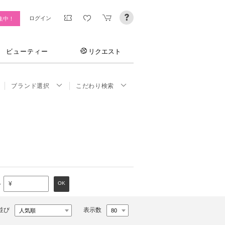
ログイン
集中！
ビューティー
リクエスト
ブランド選択
こだわり検索
～
OK
¥
並び
表示数