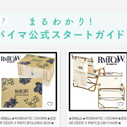
★関税込★ROMANTIC CROWN★[DE
★関税込★ROMANTIC CROWN★[DE
R DEER X RMTC]FOLDING BOX★
AR DEER X RMTC]LOW CHAIR★