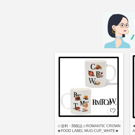
☆送料・関税込☆ROMANTIC CROWN
★FOOD LABEL MUG CUP_WHITE★
A