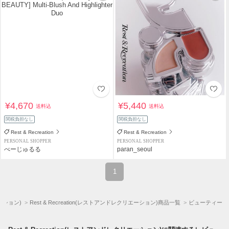
¥4,670
¥5,440
送料込
送料込
関税負担なし
関税負担なし
Rest & Recreation
Rest & Recreation
PERSONAL SHOPPER
PERSONAL SHOPPER
べーじゅるる
paran_seoul
1
エーション)
Rest & Recreation(レストアンドレクリエーション)商品一覧
ビューティー