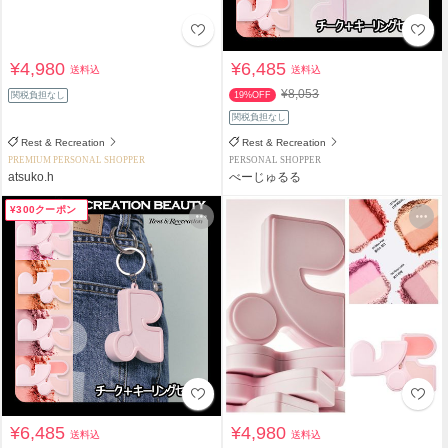
¥4,980
¥6,485
送料込
送料込
¥8,053
関税負担なし
19%OFF
関税負担なし
Rest & Recreation
Rest & Recreation
PREMIUM PERSONAL SHOPPER
PERSONAL SHOPPER
atsuko.h
べーじゅるる
¥300クーポン
¥6,485
¥4,980
送料込
送料込