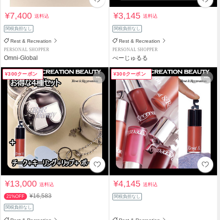
¥7,400
¥3,145
送料込
送料込
関税負担なし
関税負担なし
Rest & Recreation
Rest & Recreation
PERSONAL SHOPPER
PERSONAL SHOPPER
Omni-Global
べーじゅるる
¥300クーポン
¥300クーポン
¥13,000
¥4,145
送料込
送料込
¥16,583
21%OFF
関税負担なし
関税負担なし