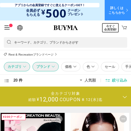
アプリからの会員登録ですぐに使えるクーポンGET！
詳しくは
500
¥
全員必ず
クーポン
こちらから
プレゼント
もらえる
今すぐ
日本語
English
简体中文
繁體中文
会員登録!
Rest & Recreationブランドページ
カテゴリ
ブランド
価格
色
セール
手
20 件
人気順
絞り込み
全カテゴリ対象
12,000
COUPON
¥
8.12(水)迄
総額
¥300クーポン