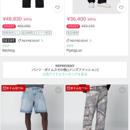
¥49,830
¥36,400
送料込
送料込
¥66,080
¥65,100
24%OFF
44%OFF
関税負担なし
返品補償
スピード配送
返品補償
REPRESENT
REPRESENT
SHOP
SHOP
fetching
FlyingLux
REPRESENT
パンツ・ボトムスその他
(メンズファッション)
人気アイテムランキングを見る
タイムセール
タイムセール