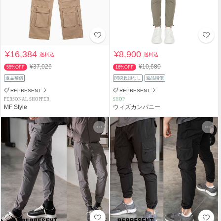
¥16,384
¥8,900
送料込
送料込
¥37,026
¥10,680
55%OFF
16%OFF
返品補償
関税負担なし
返品補償
REPRESENT
REPRESENT
PERSONAL SHOPPER
SHOP
MF Style
ウィズカンパニー