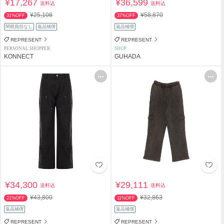
¥17,267
¥36,599
送料込
送料込
¥25,108
¥58,870
31%OFF
37%OFF
関税負担なし
返品補償
返品補償
REPRESENT
REPRESENT
PERSONAL SHOPPER
SHOP
KONNECT
GUHADA
¥34,300
¥29,111
送料込
送料込
¥43,800
¥32,863
21%OFF
11%OFF
返品補償
返品補償
REPRESENT
REPRESENT