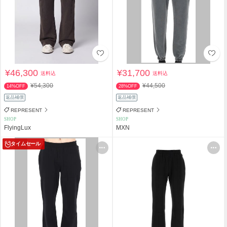
¥46,300
¥31,700
送料込
送料込
¥54,300
¥44,500
14%OFF
28%OFF
返品補償
返品補償
REPRESENT
REPRESENT
SHOP
SHOP
FlyingLux
MXN
タイムセール