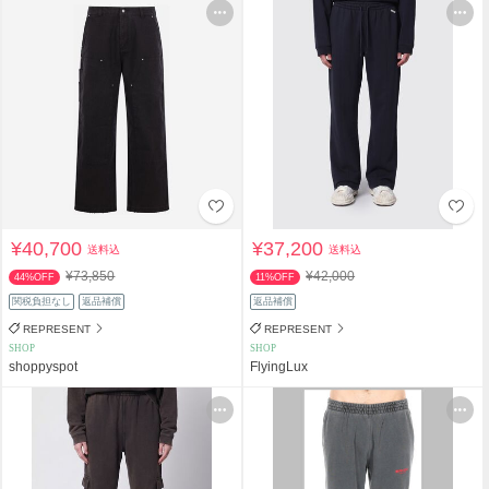
¥40,700
¥37,200
送料込
送料込
¥73,850
¥42,000
44%OFF
11%OFF
関税負担なし
返品補償
返品補償
REPRESENT
REPRESENT
SHOP
SHOP
shoppyspot
FlyingLux