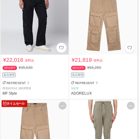
¥22,016
¥21,819
送料込
送料込
¥35,530
¥55,250
38%OFF
60%OFF
返品補償
返品補償
REPRESENT
REPRESENT
PERSONAL SHOPPER
SHOP
MF Style
ADORELUX
タイムセール