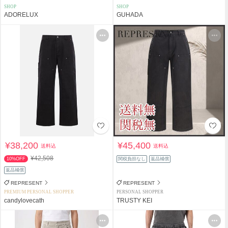
SHOP
SHOP
ADORELUX
GUHADA
¥38,200
¥45,400
送料込
送料込
¥42,508
10%OFF
関税負担なし
返品補償
返品補償
REPRESENT
REPRESENT
PREMIUM PERSONAL SHOPPER
PERSONAL SHOPPER
candylovecath
TRUSTY KEI