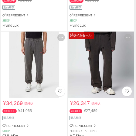
¥54,400
¥59,600
11%OFF
11%OFF
返品補償
返品補償
REPRESENT
REPRESENT
SHOP
SHOP
FlyingLux
FlyingLux
タイムセール
¥34,269
¥26,347
送料込
送料込
¥41,065
¥27,489
16%OFF
4%OFF
返品補償
返品補償
REPRESENT
REPRESENT
SHOP
PERSONAL SHOPPER
GUHADA
MF Style