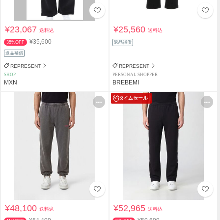
¥23,067
¥25,560
送料込
送料込
¥35,600
35%OFF
返品補償
返品補償
REPRESENT
REPRESENT
SHOP
PERSONAL SHOPPER
MXN
BREBEMI
タイムセール
¥48,100
¥52,965
送料込
送料込