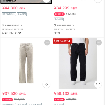
¥44,300
¥34,299
送料込
送料込
¥42,258
関税負担なし
返品補償
18%OFF
返品補償
REPRESENT
REPRESENT
PERSONAL SHOPPER
PERSONAL SHOPPER
ADK_BM_OZP
Oh2t
タイムセール
¥37,530
¥56,133
送料込
送料込
¥64,250
¥66,200
41%OFF
15%OFF
関税負担なし
返品補償
スピード配送
返品補償