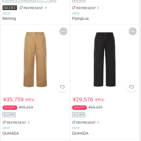
REPRESENT
REPRESENT
SHOP
SHOP
fetching
FlyingLux
¥35,759
¥29,576
送料込
送料込
¥55,219
¥58,107
35%OFF
49%OFF
返品補償
返品補償
REPRESENT
REPRESENT
SHOP
SHOP
GUHADA
GUHADA