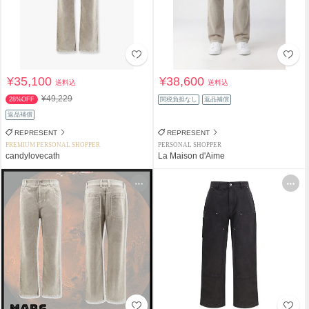
¥35,100
¥38,600
送料込
送料込
¥49,229
28%OFF
関税負担なし
返品補償
返品補償
REPRESENT
REPRESENT
PREMIUM PERSONAL SHOPPER
PERSONAL SHOPPER
candylovecath
La Maison d'Aime