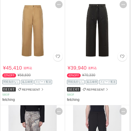
¥45,410
¥39,940
送料込
送料込
¥58,830
¥70,330
22%OFF
43%OFF
関税負担なし
返品補償
スピード配送
関税負担なし
返品補償
スピード配送
REPRESENT
REPRESENT
SHOP
SHOP
fetching
fetching