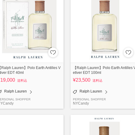
Ralph Lauren】Polo Earth Antilles V
【Ralph Lauren】Polo Earth Antilles 
tiver EDT 40ml
etiver EDT 100ml
¥19,000
¥23,500
送料込
送料込
Ralph Lauren
Ralph Lauren
ERSONAL SHOPPER
PERSONAL SHOPPER
YCandy
NYCandy