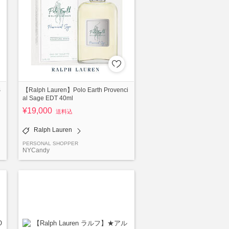
S
【Ralph Lauren】Polo Earth Provenci
al Sage EDT 40ml
¥19,000
送料込
Ralph Lauren
PERSONAL SHOPPER
NYCandy