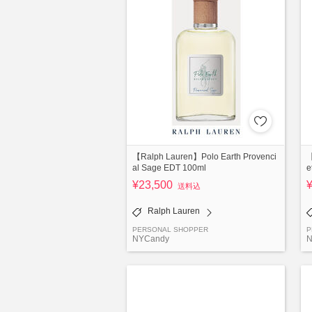
【Ralph Lauren】Polo Earth Provenci
【
al Sage EDT 100ml
e
¥23,500
送料込
Ralph Lauren
PERSONAL SHOPPER
P
NYCandy
N