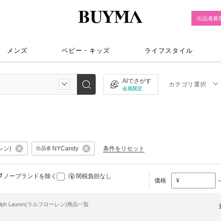
出品者募
メンズ
ベビー・キッズ
ライフスタイル
AIでさがす
カテゴリ選択
会員限定
レン)
条件をリセット
NYCandy
出品者
ノーブランドを除く
関税負担なし
価格
¥
alph Lauren(ラルフローレン)商品一覧