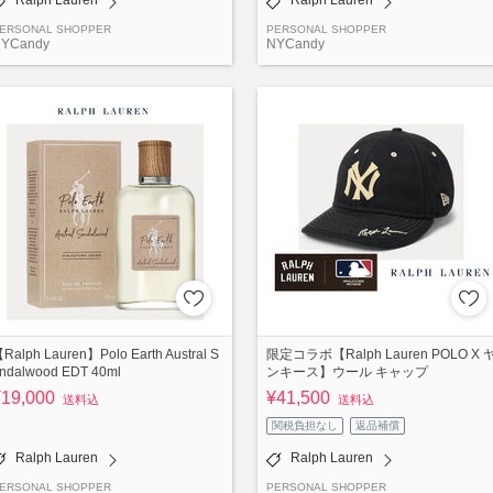
ERSONAL SHOPPER
PERSONAL SHOPPER
YCandy
NYCandy
Ralph Lauren】Polo Earth Austral S
限定コラボ【Ralph Lauren POLO X 
ndalwood EDT 40ml
ンキース】ウール キャップ
¥19,000
¥41,500
送料込
送料込
関税負担なし
返品補償
Ralph Lauren
Ralph Lauren
ERSONAL SHOPPER
PERSONAL SHOPPER