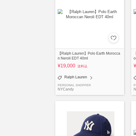
【Ralph Lauren】Polo Earth Morocca
【
n Neroli EDT 40ml
o
¥19,000
送料込
Ralph Lauren
PERSONAL SHOPPER
P
NYCandy
N