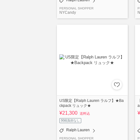
PERSONAL SHOPPER
P
NYCandy
N
US限定【Ralph Lauren ラルフ】★Ba
【
ckpack リュック★
a
¥21,300
送料込
関税負担なし
Ralph Lauren
PERSONAL SHOPPER
P