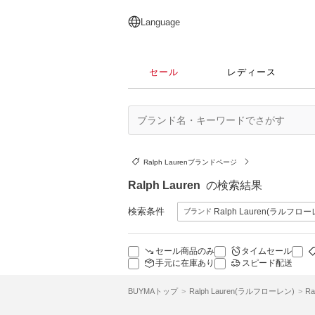
English
日本語
简体中文
繁體中文
Language
セール
レディース
Ralph Laurenブランドページ
Ralph Lauren
の検索結果
検索条件
Ralph Lauren(ラルフロー
ブランド
セール商品のみ
タイムセール
手元に在庫あり
スピード配送
BUYMAトップ
Ralph Lauren(ラルフローレン)
R