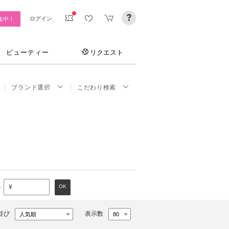
ログイン
集中！
ビューティー
リクエスト
ブランド選択
こだわり検索
～
OK
¥
並び
表示数