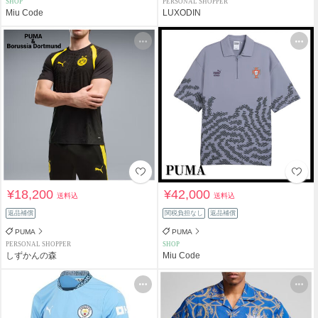
SHOP
PERSONAL SHOPPER
Miu Code
LUXODIN
¥18,200
¥42,000
送料込
送料込
返品補償
関税負担なし
返品補償
PUMA
PUMA
PERSONAL SHOPPER
SHOP
しずかんの森
Miu Code