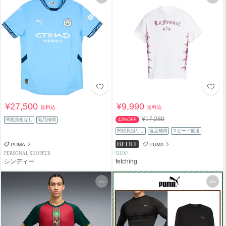
¥27,500
¥9,990
送料込
送料込
¥17,280
関税負担なし
返品補償
42%OFF
関税負担なし
返品補償
スピード配送
PUMA
PUMA
PERSONAL SHOPPER
SHOP
シンディー
fetching