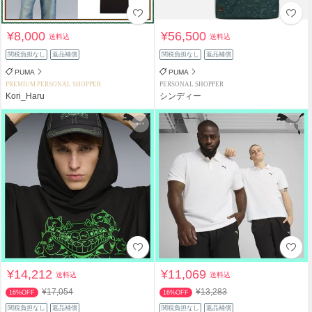
¥8,000
¥56,500
送料込
送料込
関税負担なし
返品補償
関税負担なし
返品補償
PUMA
PUMA
PREMIUM PERSONAL SHOPPER
PERSONAL SHOPPER
Kori_Haru
シンディー
¥14,212
¥11,069
送料込
送料込
¥17,054
¥13,283
16%OFF
16%OFF
関税負担なし
返品補償
関税負担なし
返品補償