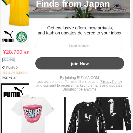
¥28,700
¥9,620
送料込
送料込
返品補償
関税負担なし
返品補償
PUMA
PUMA
PREMIUM PERSONAL SHOPPER
PREMIUM PERSONAL SHOPPER
kcsiketani
ドットちょび