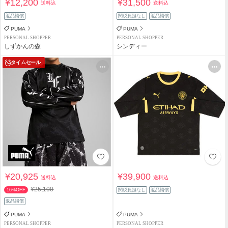
¥12,200
¥31,500
送料込
送料込
返品補償
関税負担なし
返品補償
PUMA
PUMA
PERSONAL SHOPPER
PERSONAL SHOPPER
しずかんの森
シンディー
タイムセール
¥20,925
¥39,900
送料込
送料込
¥25,100
16%OFF
関税負担なし
返品補償
返品補償
PUMA
PUMA
PERSONAL SHOPPER
PERSONAL SHOPPER