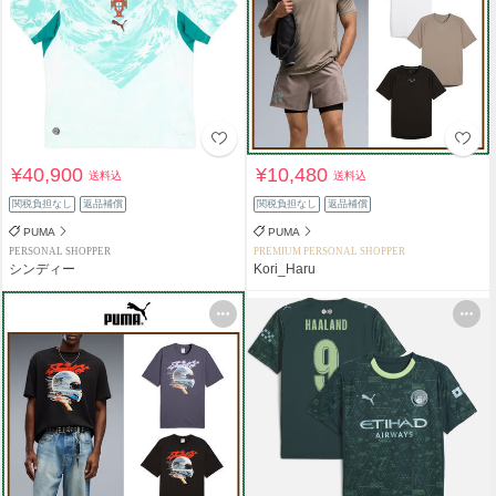
¥40,900
¥10,480
送料込
送料込
関税負担なし
返品補償
関税負担なし
返品補償
PUMA
PUMA
PERSONAL SHOPPER
PREMIUM PERSONAL SHOPPER
シンディー
Kori_Haru