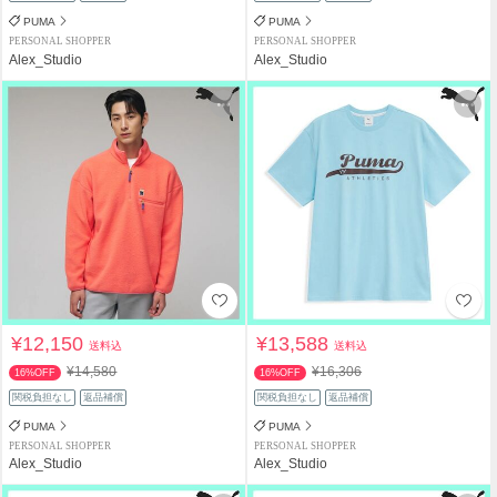
PUMA
PUMA
PERSONAL SHOPPER
PERSONAL SHOPPER
Alex_Studio
Alex_Studio
¥12,150
¥13,588
送料込
送料込
¥14,580
¥16,306
16%OFF
16%OFF
関税負担なし
返品補償
関税負担なし
返品補償
PUMA
PUMA
PERSONAL SHOPPER
PERSONAL SHOPPER
Alex_Studio
Alex_Studio