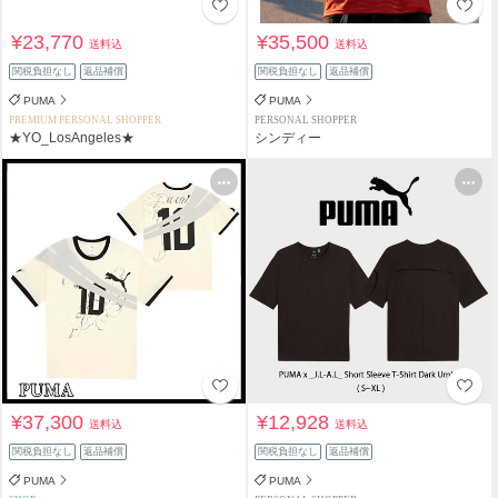
¥23,770
¥35,500
送料込
送料込
関税負担なし
返品補償
関税負担なし
返品補償
PUMA
PUMA
PREMIUM PERSONAL SHOPPER
PERSONAL SHOPPER
★YO_LosAngeles★
シンディー
¥37,300
¥12,928
送料込
送料込
関税負担なし
返品補償
関税負担なし
返品補償
PUMA
PUMA