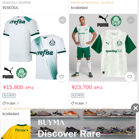
PERSONAL SHOPPER
PREMIUM PERSONAL SHOPPER
INSEOUL
kcsiketani
¥15,800
¥23,700
送料込
送料込
返品補償
返品補償
PUMA
PUMA
PREMIUM PERSONAL SHOPPER
PREMIUM PERSONAL SHOPPER
kcsiketani
kcsiketani