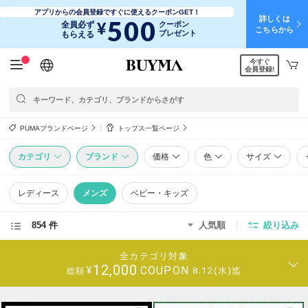
アプリからの会員登録ですぐに使えるクーポンGET！
詳しくは
500
¥
全員必ず
クーポン
こちらから
プレゼント
もらえる
今すぐ
日本語
English
简体中文
繁體中文
会員登録!
PUMAブランドページ
トップス一覧ページ
カテゴリ
ブランド
価格
色
サイズ
レディース
メンズ
ベビー・キッズ
854 件
人気順
絞り込み
全カテゴリ対象
12,000
COUPON
¥
8.12(水)迄
総額