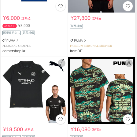
¥6,000
¥27,800
送料込
送料込
¥8,900
32%OFF
返品補償
関税負担なし
返品補償
PUMA
PUMA
PERSONAL SHOPPER
PREMIUM PERSONAL SHOPPER
cornershop.kr
fromDE
¥18,500
¥16,080
送料込
送料込