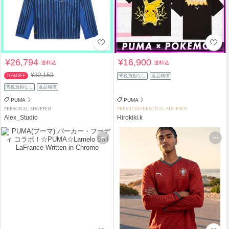
¥26,794
¥16,900
送料込
送料込
¥32,153
16%OFF
関税負担なし
返品補償
関税負担なし
返品補償
PUMA
PUMA
PERSONAL SHOPPER
PREMIUM PERSONAL SHOPPER
Alex_Studio
Hirokiki.k