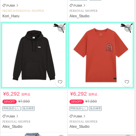
PUMA
PUMA
PREMIUM PERSONAL SHOPPER
PERSONAL SHOPPER
Kori_Haru
Alex_Studio
¥6,292
¥6,292
送料込
送料込
¥7,550
¥7,550
16%OFF
16%OFF
関税負担なし
返品補償
関税負担なし
返品補償
PUMA
PUMA
PERSONAL SHOPPER
PERSONAL SHOPPER
Alex_Studio
Alex_Studio