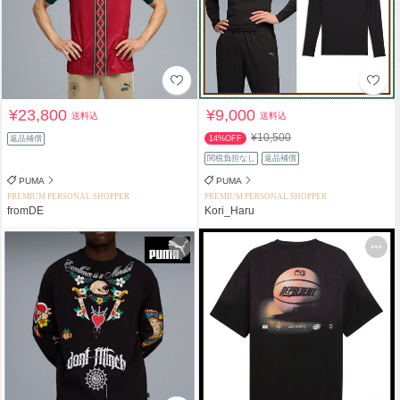
¥23,800
¥9,000
送料込
送料込
¥10,500
返品補償
14%OFF
関税負担なし
返品補償
PUMA
PUMA
PREMIUM PERSONAL SHOPPER
PREMIUM PERSONAL SHOPPER
fromDE
Kori_Haru