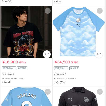
fromDE
ssion
¥16,900
¥34,500
送料込
送料込
関税負担なし
返品補償
関税負担なし
返品補償
PUMA
PUMA
PERSONAL SHOPPER
PERSONAL SHOPPER
79mall
シンディー