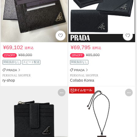
¥69,102
¥69,795
送料込
送料込
¥88,000
¥85,800
21%OFF
18%OFF
関税負担なし
スピード配送
関税負担なし
PRADA
PRADA
PERSONAL SHOPPER
PERSONAL SHOPPER
ry-shop
Collabo Korea
タイムセール