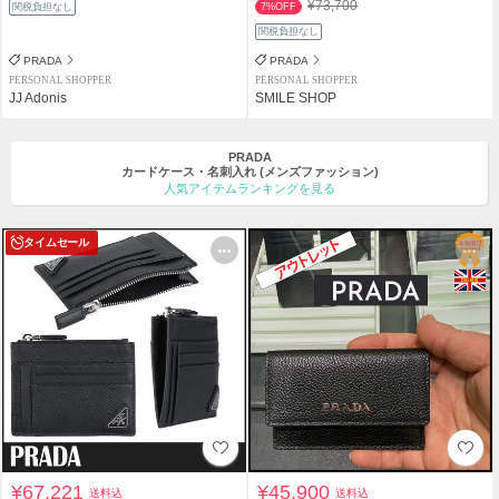
¥73,700
関税負担なし
7%OFF
関税負担なし
PRADA
PRADA
PERSONAL SHOPPER
PERSONAL SHOPPER
JJ Adonis
SMILE SHOP
PRADA
カードケース・名刺入れ
(メンズファッション)
人気アイテムランキングを見る
タイムセール
¥67,221
¥45,900
送料込
送料込