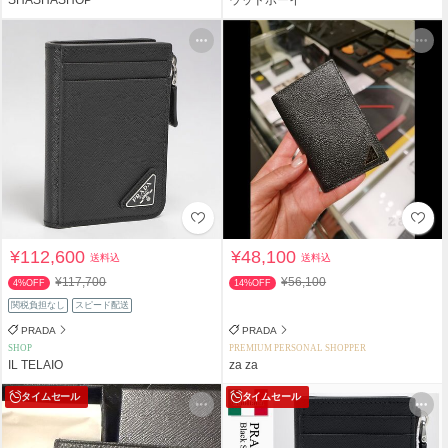
¥112,600
¥48,100
送料込
送料込
¥117,700
¥56,100
4%OFF
14%OFF
関税負担なし
スピード配送
PRADA
PRADA
SHOP
PREMIUM PERSONAL SHOPPER
IL TELAIO
za za
タイムセール
タイムセール