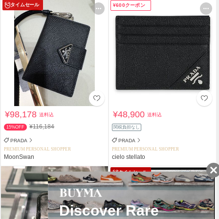
タイムセール
¥600クーポン
¥98,178
¥48,900
送料込
送料込
¥116,184
15%OFF
関税負担なし
PRADA
PRADA
PREMIUM PERSONAL SHOPPER
PREMIUM PERSONAL SHOPPER
MoonSwan
cielo stellato
タイムセール