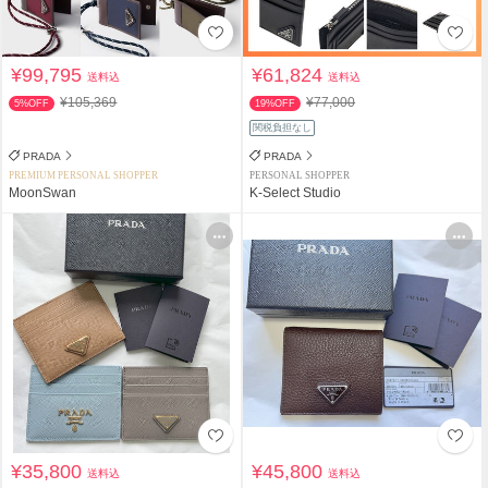
¥99,795
¥61,824
送料込
送料込
¥105,369
¥77,000
5%OFF
19%OFF
関税負担なし
PRADA
PRADA
PREMIUM PERSONAL SHOPPER
PERSONAL SHOPPER
MoonSwan
K-Select Studio
¥35,800
¥45,800
送料込
送料込