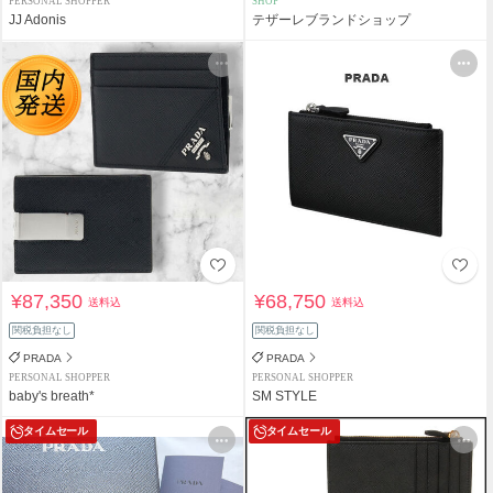
PERSONAL SHOPPER
SHOP
JJ Adonis
テザーレブランドショップ
¥87,350
¥68,750
送料込
送料込
関税負担なし
関税負担なし
PRADA
PRADA
PERSONAL SHOPPER
PERSONAL SHOPPER
baby's breath*
SM STYLE
タイムセール
タイムセール