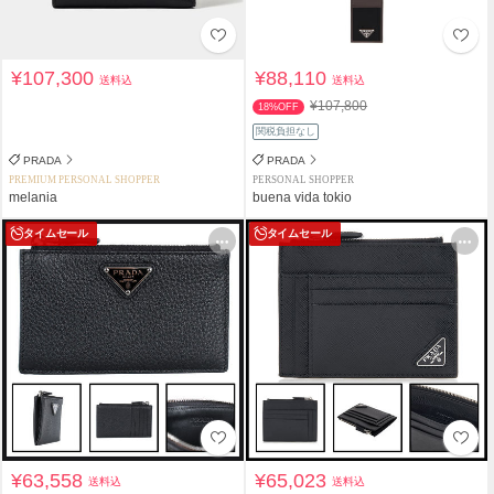
¥107,300
¥88,110
送料込
送料込
¥107,800
18%OFF
関税負担なし
PRADA
PRADA
PREMIUM PERSONAL SHOPPER
PERSONAL SHOPPER
melania
buena vida tokio
タイムセール
タイムセール
¥63,558
¥65,023
送料込
送料込