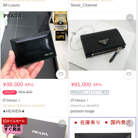
PREMIUM PERSONAL SHOPPER
PREMIUM PERSONAL SHOPPER
JM Luxury
Seoul_Channel
¥38,300
¥81,000
送料込
送料込
¥54,400
29%OFF
関税負担なし
スピード配送
PRADA
PRADA
PREMIUM PERSONAL SHOPPER
PERSONAL SHOPPER
★HEAVEN★
poisson rouge
タイムセール