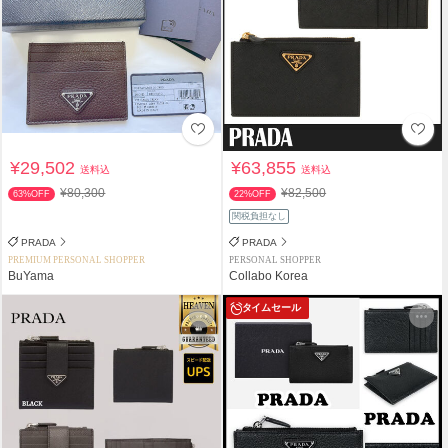
¥29,502
¥63,855
送料込
送料込
¥80,300
¥82,500
63%OFF
22%OFF
関税負担なし
PRADA
PRADA
PREMIUM PERSONAL SHOPPER
PERSONAL SHOPPER
BuYama
Collabo Korea
タイムセール