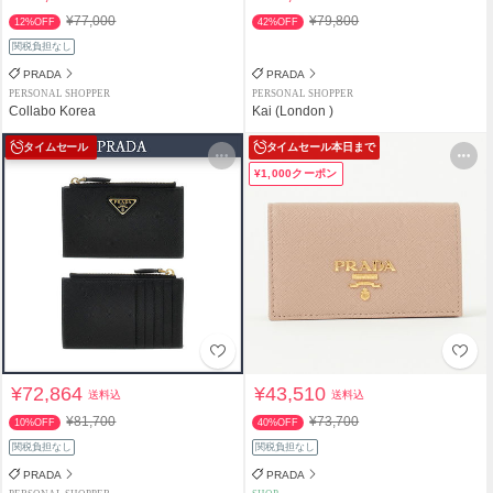
¥77,000
¥79,800
12%OFF
42%OFF
関税負担なし
PRADA
PRADA
PERSONAL SHOPPER
PERSONAL SHOPPER
Collabo Korea
Kai (London )
タイムセール
タイムセール
本日まで
¥1,000クーポン
¥72,864
¥43,510
送料込
送料込
¥81,700
¥73,700
10%OFF
40%OFF
関税負担なし
関税負担なし
PRADA
PRADA