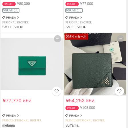
¥80,300
¥77,000
20%OFF
15%OFF
関税負担なし
関税負担なし
PRADA
PRADA
PERSONAL SHOPPER
PERSONAL SHOPPER
SMILE SHOP
SMILE SHOP
タイムセール
¥77,770
¥54,252
送料込
送料込
¥108,000
49%OFF
PRADA
PRADA
PREMIUM PERSONAL SHOPPER
PREMIUM PERSONAL SHOPPER
melania
BuYama