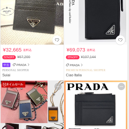
¥32,665
¥69,073
送料込
送料込
¥67,200
¥107,144
51%OFF
35%OFF
中古
PRADA
PRADA
PERSONAL SHOPPER
PREMIUM PERSONAL SHOPPER
Suiai
Ciao Italia
タイムセール