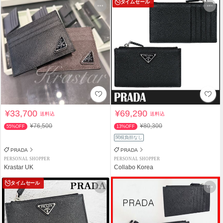
タイムセール
¥33,700
¥69,290
送料込
送料込
¥76,500
¥80,300
55%OFF
13%OFF
関税負担なし
PRADA
PRADA
PERSONAL SHOPPER
PERSONAL SHOPPER
Krastar UK
Collabo Korea
タイムセール