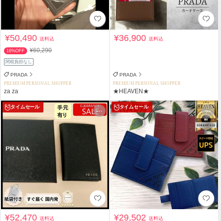
¥50,490
¥36,900
送料込
送料込
¥60,290
16%OFF
関税負担なし
PRADA
PRADA
PREMIUM PERSONAL SHOPPER
PREMIUM PERSONAL SHOPPER
za za
★HEAVEN★
タイムセール
タイムセール
¥52,470
¥29,502
送料込
送料込