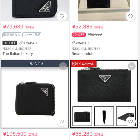
¥79,639
¥52,386
送料込
送料込
¥81,590
関税負担なし
スピード配送
35%OFF
PRADA
PRADA
PERSONAL SHOPPER
PERSONAL SHOPPER
The Italian Luxury
Smartlondon
タイムセール
¥106,500
¥68,280
送料込
送料込