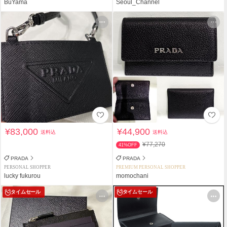
BuYama
Seoul_Channel
¥83,000
¥44,900
送料込
送料込
¥77,270
41%OFF
PRADA
PRADA
PERSONAL SHOPPER
PREMIUM PERSONAL SHOPPER
lucky fukurou
momochani
タイムセール
タイムセール