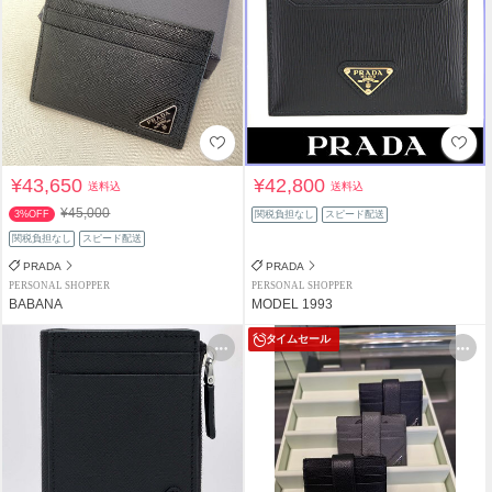
¥43,650
¥42,800
送料込
送料込
¥45,000
3%OFF
関税負担なし
スピード配送
関税負担なし
スピード配送
PRADA
PRADA
PERSONAL SHOPPER
PERSONAL SHOPPER
BABANA
MODEL 1993
タイムセール