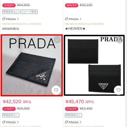
¥64,800
¥93,100
19%OFF
68%OFF
関税負担なし
スピード配送
PRADA
PRADA
PREMIUM PERSONAL SHOPPER
PREMIUM PERSONAL SHOPPER
winwin&co
★HEAVEN★
¥42,520
¥45,470
送料込
送料込
¥50,000
¥62,400
14%OFF
27%OFF
関税負担なし
関税負担なし
PRADA
PRADA