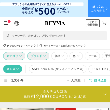
アプリからの会員登録ですぐに使えるクーポンGET！
詳しくは
500
¥
全員必ず
クーポン
こちらから
プレゼント
もらえる
今すぐ
日本語
English
简体中文
繁體中文
会員登録!
PRADAブランドページ
カードケース・名刺入れ一覧ページ
カテゴリ
ブランド
価格
色
セール
手
メンズ
SAFFIANO LUX (サフィアーノルクス)
RE NYLON 
1,356 件
人気順
絞り込み
全カテゴリ対象
12,000
COUPON
¥
8.12(水)迄
総額