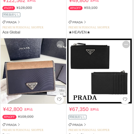
¥122,562
¥49,800
送料込
送料込
¥128,000
¥93,100
4%OFF
46%OFF
関税負担なし
PRADA
PRADA
PREMIUM PERSONAL SHOPPER
PREMIUM PERSONAL SHOPPER
Ace Global
★HEAVEN★
¥42,800
¥67,350
送料込
送料込
¥108,000
60%OFF
関税負担なし
PRADA
PRADA
PREMIUM PERSONAL SHOPPER
PREMIUM PERSONAL SHOPPER