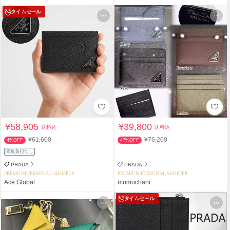
タイムセール
¥58,905
¥39,800
送料込
送料込
¥61,600
¥76,200
4%OFF
47%OFF
関税負担なし
PRADA
PRADA
PREMIUM PERSONAL SHOPPER
PREMIUM PERSONAL SHOPPER
Ace Global
momochani
タイムセール