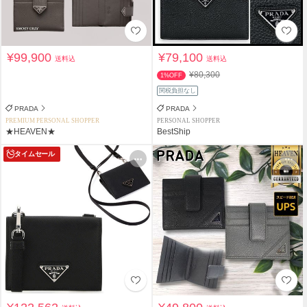
¥99,900
¥79,100
送料込
送料込
¥80,300
1%OFF
関税負担なし
PRADA
PRADA
PREMIUM PERSONAL SHOPPER
PERSONAL SHOPPER
★HEAVEN★
BestShip
タイムセール