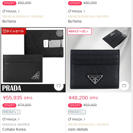
¥80,300
¥80,300
55%OFF
42%OFF
PRADA
PRADA
PREMIUM PERSONAL SHOPPER
PREMIUM PERSONAL SHOPPER
BuYama
BuYama
タイムセール
¥600クーポン
¥55,935
¥48,200
送料込
送料込
¥74,800
¥59,400
25%OFF
18%OFF
関税負担なし
関税負担なし
PRADA
PRADA
PERSONAL SHOPPER
PREMIUM PERSONAL SHOPPER
Collabo Korea
cielo stellato