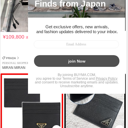
¥109,800
¥82,536
送料込
送料込
¥85,800
3%OFF
関税負担なし
PRADA
PRADA
PERSONAL SHOPPER
PREMIUM PERSONAL SHOPPER
MIRAN MIRAN
Seoul_Channel