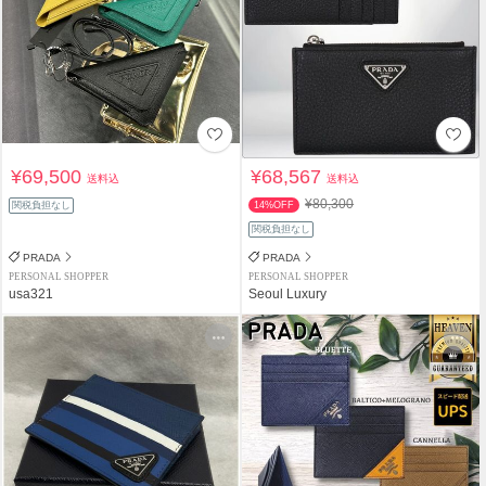
¥69,500
¥68,567
送料込
送料込
¥80,300
関税負担なし
14%OFF
関税負担なし
PRADA
PRADA
PERSONAL SHOPPER
PERSONAL SHOPPER
usa321
Seoul Luxury