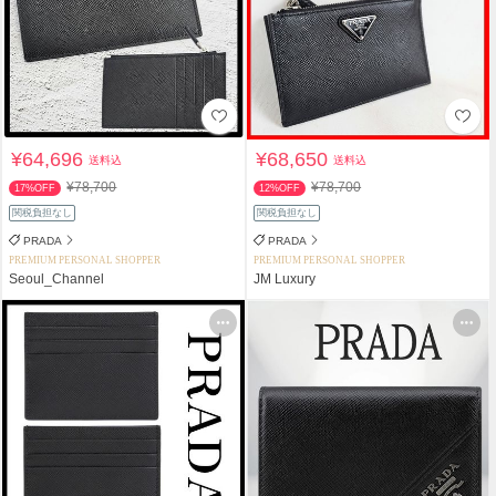
¥64,696
¥68,650
送料込
送料込
¥78,700
¥78,700
17%OFF
12%OFF
関税負担なし
関税負担なし
PRADA
PRADA
PREMIUM PERSONAL SHOPPER
PREMIUM PERSONAL SHOPPER
Seoul_Channel
JM Luxury