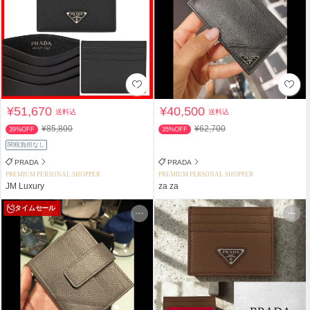
¥51,670
¥40,500
送料込
送料込
¥85,800
¥62,700
39%OFF
35%OFF
関税負担なし
PRADA
PRADA
PREMIUM PERSONAL SHOPPER
PREMIUM PERSONAL SHOPPER
JM Luxury
za za
タイムセール