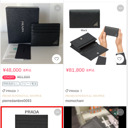
¥48,000
¥81,800
送料込
送料込
¥61,600
22%OFF
関税負担なし
スピード配送
PRADA
PRADA
PREMIUM PERSONAL SHOPPER
PREMIUM PERSONAL SHOPPER
pierredambre0093
momochani