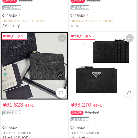
¥70,400
¥69,500
12%OFF
27%OFF
関税負担なし
関税負担なし
PRADA
PRADA
PREMIUM PERSONAL SHOPPER
PREMIUM PERSONAL SHOPPER
JM Luxury
za za
¥300クーポン
¥200クーポン
¥61,823
¥68,270
送料込
送料込
¥72,100
関税負担なし
5%OFF
関税負担なし
PRADA
PRADA
PERSONAL SHOPPER
PERSONAL SHOPPER
SHASHASHOP
ウッドボーイ