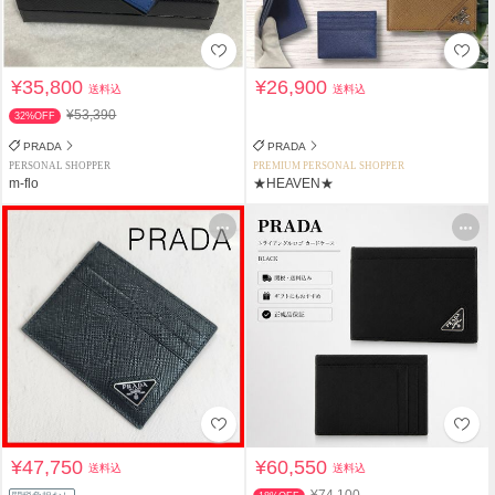
¥35,800
¥26,900
送料込
送料込
¥53,390
32%OFF
PRADA
PRADA
PERSONAL SHOPPER
PREMIUM PERSONAL SHOPPER
m-flo
★HEAVEN★
¥47,750
¥60,550
送料込
送料込
¥74,100