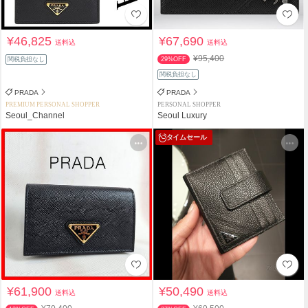
¥46,825
¥67,690
送料込
送料込
¥95,400
関税負担なし
29%OFF
関税負担なし
PRADA
PRADA
PREMIUM PERSONAL SHOPPER
PERSONAL SHOPPER
Seoul_Channel
Seoul Luxury
タイムセール
¥61,900
¥50,490
送料込
送料込