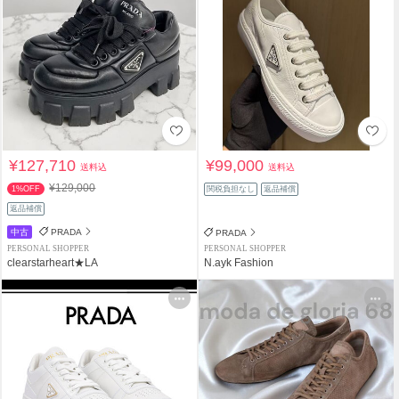
¥127,710
¥99,000
送料込
送料込
¥129,000
1%OFF
関税負担なし
返品補償
返品補償
中古
PRADA
PRADA
PERSONAL SHOPPER
PERSONAL SHOPPER
clearstarheart★LA
N.ayk Fashion