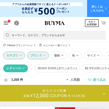
アプリからの会員登録ですぐに使えるクーポンGET！
詳しくは
500
¥
全員必ず
クーポン
こちらから
プレゼント
もらえる
今すぐ
日本語
English
简体中文
繁體中文
会員登録!
PRADAブランドページ
スニーカー一覧ページ
カテゴリ
ブランド
価格
色
サイズ
レディース
DOWN TOWN (ダウンタウン)
RE NYLON (リナ
3,268 件
人気順
絞り込み
全カテゴリ対象
12,000
COUPON
¥
8.12(水)迄
総額