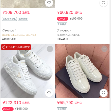
¥109,700
¥60,920
送料込
送料込
¥106,000
関税負担なし
返品補償
42%OFF
返品補償
PRADA
PRADA
PREMIUM PERSONAL SHOPPER
PERSONAL SHOPPER
winwin&co
Lilly&Co
タイムセール
本日まで
¥123,310
¥55,790
送料込
送料込
¥165,000
25%OFF
返品補償