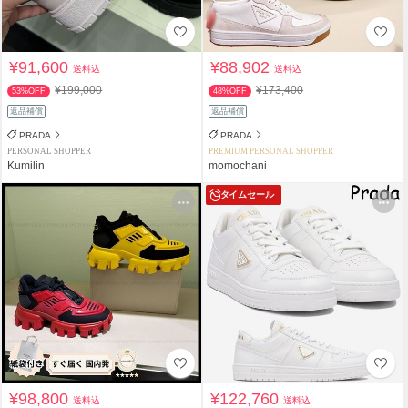
¥91,600
¥88,902
送料込
送料込
¥199,000
¥173,400
53%OFF
48%OFF
返品補償
返品補償
PRADA
PRADA
PERSONAL SHOPPER
PREMIUM PERSONAL SHOPPER
Kumilin
momochani
タイムセール
¥98,800
¥122,760
送料込
送料込