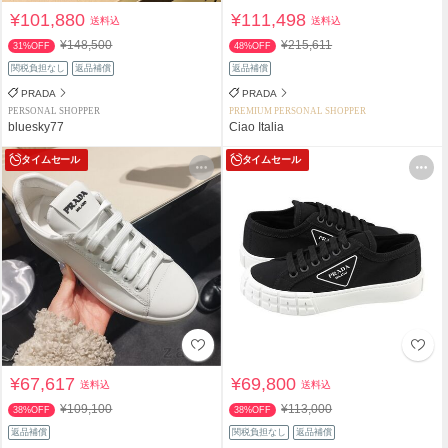
¥101,880
¥111,498
送料込
送料込
¥148,500
¥215,611
31%OFF
48%OFF
関税負担なし
返品補償
返品補償
PRADA
PRADA
PERSONAL SHOPPER
PREMIUM PERSONAL SHOPPER
bluesky77
Ciao Italia
タイムセール
タイムセール
¥67,617
¥69,800
送料込
送料込
¥109,100
¥113,000
38%OFF
38%OFF
返品補償
関税負担なし
返品補償