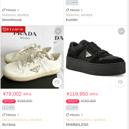
返品補償
PRADA
PRADA
PERSONAL SHOPPER
PERSONAL SHOPPER
bloomhouse
Kumilin
タイムセール
¥79,002
¥119,950
送料込
送料込
¥168,000
¥169,400
52%OFF
29%OFF
返品補償
返品補償
PRADA
PRADA
PREMIUM PERSONAL SHOPPER
PREMIUM PERSONAL SHOPPER
BuYama
MAMMALENA