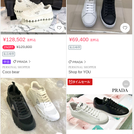
¥128,502
¥69,400
送料込
送料込
¥129,800
1%OFF
返品補償
返品補償
中古
PRADA
PRADA
PERSONAL SHOPPER
PERSONAL SHOPPER
Coco bear
Shop for YOU
タイムセール