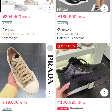
¥204,400
¥185,600
送料込
送料込
返品補償
返品補償
PRADA
PRADA
PREMIUM PERSONAL SHOPPER
PERSONAL SHOPPER
nekorakkyo
Gateau au chocolat
タイムセール
¥49,600
¥106,920
送料込
送料込
¥203,000
返品補償
47%OFF