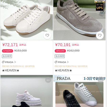
¥72,171
¥70,191
送料込
送料込
¥153,000
¥162,000
52%OFF
56%OFF
返品補償
返品補償
PRADA
PRADA
PREMIUM PERSONAL SHOPPER
PREMIUM PERSONAL SHOPPER
★HEAVEN★
★HEAVEN★