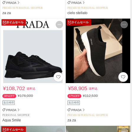
PRADA
PRADA
PREMIUM PERSONAL SHOPPER
PREMIUM PERSONAL SHOPPER
za za
cielo stellato
タイムセール
タイムセール
¥108,702
¥58,905
送料込
送料込
¥176,000
¥112,530
38%OFF
47%OFF
返品補償
返品補償
PRADA
PRADA
PERSONAL SHOPPER
PREMIUM PERSONAL SHOPPER
Aqua Smile
za za
タイムセール