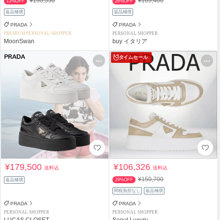
¥190,550
¥169,400
13%OFF
26%OFF
返品補償
返品補償
PRADA
PRADA
PREMIUM PERSONAL SHOPPER
PERSONAL SHOPPER
MoonSwan
buy イタリア
タイムセール
¥179,500
¥106,326
送料込
送料込
¥150,700
返品補償
29%OFF
関税負担なし
返品補償
PRADA
PRADA
PERSONAL SHOPPER
PERSONAL SHOPPER
LUCAS CLOSET
Seoul Luxury