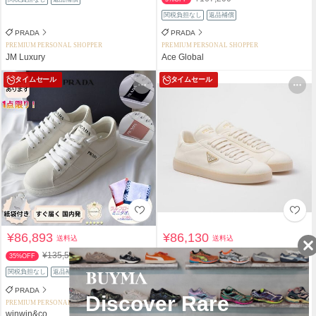
関税負担なし
返品補償
PRADA
PRADA
PREMIUM PERSONAL SHOPPER
PREMIUM PERSONAL SHOPPER
JM Luxury
Ace Global
タイムセール
タイムセール
¥86,893
¥86,130
送料込
送料込
¥135,500
¥140,200
35%OFF
38%OFF
関税負担なし
返品補償
返品補償
PRADA
PRADA
PREMIUM PERSONAL SHOPPER
PREMIUM PERSONAL SHOPPER
winwin&co
za za