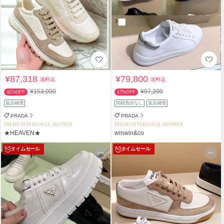
¥87,318
¥79,800
送料込
送料込
¥153,000
¥97,200
42%OFF
17%OFF
返品補償
関税負担なし
返品補償
PRADA
PRADA
PREMIUM PERSONAL SHOPPER
PREMIUM PERSONAL SHOPPER
★HEAVEN★
winwin&co
タイムセール
タイムセール