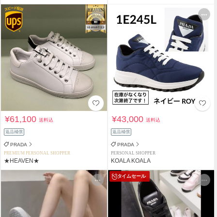
¥61,100
¥43,000
送料込
送料込
返品補償
返品補償
PRADA
PRADA
PREMIUM PERSONAL SHOPPER
PERSONAL SHOPPER
★HEAVEN★
KOALA KOALA
タイムセール