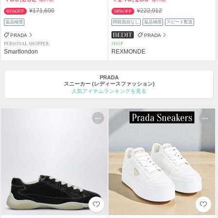
¥171,600
¥222,912
65%OFF
34%OFF
返品補償
関税負担なし
返品補償
スピード配送
PRADA
PRADA
PERSONAL SHOPPER
SHOP
Smartlondon
REXMONDE
PRADA
スニーカー
(レディースファッション)
人気アイテムランキングを見る