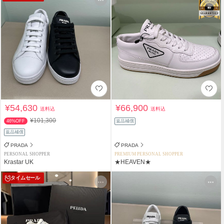
¥54,630
¥66,900
送料込
送料込
¥101,300
46%OFF
返品補償
返品補償
PRADA
PRADA
PERSONAL SHOPPER
PREMIUM PERSONAL SHOPPER
Krastar UK
★HEAVEN★
タイムセール