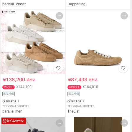
pechka_closet
Dapperling
¥138,200
¥87,493
送料込
送料込
¥144,100
¥164,018
4%OFF
46%OFF
返品補償
返品補償
PRADA
PRADA
PERSONAL SHOPPER
PERSONAL SHOPPER
parallel men
TheList
タイムセール