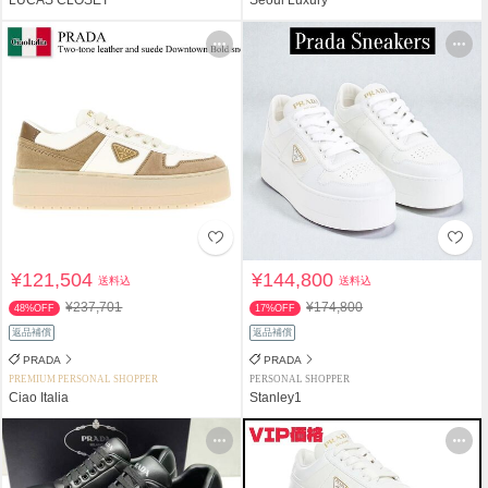
¥121,504
¥144,800
送料込
送料込
¥237,701
¥174,800
48%OFF
17%OFF
返品補償
返品補償
PRADA
PRADA
PREMIUM PERSONAL SHOPPER
PERSONAL SHOPPER
Ciao Italia
Stanley1