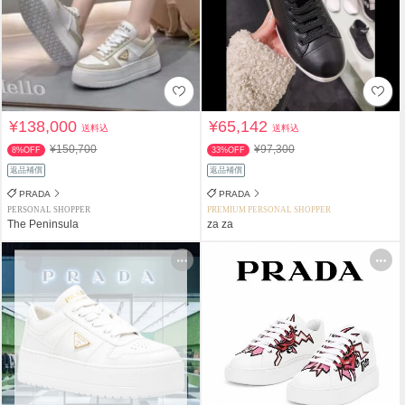
¥138,000
¥65,142
送料込
送料込
¥150,700
¥97,300
8%OFF
33%OFF
返品補償
返品補償
PRADA
PRADA
PERSONAL SHOPPER
PREMIUM PERSONAL SHOPPER
The Peninsula
za za