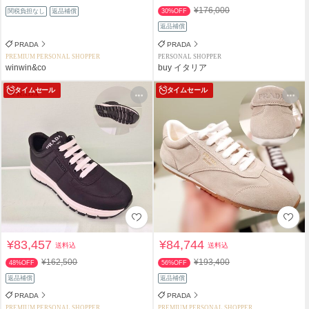
¥176,000
関税負担なし
返品補償
30%OFF
返品補償
PRADA
PRADA
PREMIUM PERSONAL SHOPPER
PERSONAL SHOPPER
winwin&co
buy イタリア
タイムセール
タイムセール
¥83,457
¥84,744
送料込
送料込
¥162,500
¥193,400
48%OFF
56%OFF
返品補償
返品補償
PRADA
PRADA
PREMIUM PERSONAL SHOPPER
PREMIUM PERSONAL SHOPPER