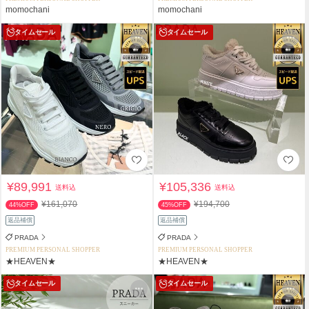
momochani
momochani
タイムセール
タイムセール
¥89,991
¥105,336
送料込
送料込
¥161,070
¥194,700
44%OFF
45%OFF
返品補償
返品補償
PRADA
PRADA
PREMIUM PERSONAL SHOPPER
PREMIUM PERSONAL SHOPPER
★HEAVEN★
★HEAVEN★
タイムセール
タイムセール