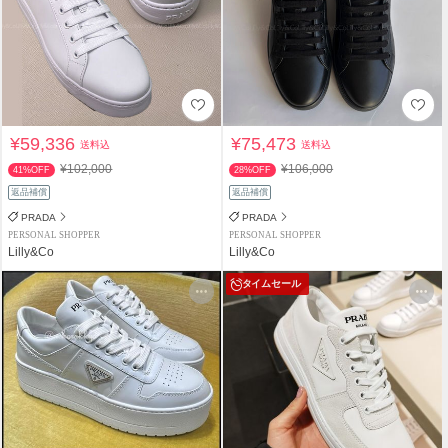
¥59,336
¥75,473
送料込
送料込
¥102,000
¥106,000
41%OFF
28%OFF
返品補償
返品補償
PRADA
PRADA
PERSONAL SHOPPER
PERSONAL SHOPPER
Lilly&Co
Lilly&Co
タイムセール