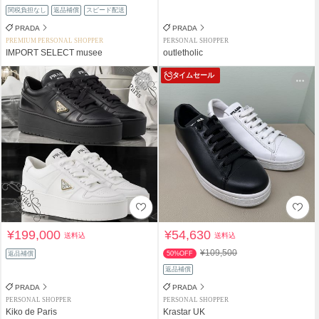
関税負担なし
返品補償
スピード配送
PRADA
PRADA
PREMIUM PERSONAL SHOPPER
PERSONAL SHOPPER
IMPORT SELECT musee
outletholic
タイムセール
¥199,000
¥54,630
送料込
送料込
¥109,500
返品補償
50%OFF
返品補償
PRADA
PRADA
PERSONAL SHOPPER
PERSONAL SHOPPER
Kiko de Paris
Krastar UK