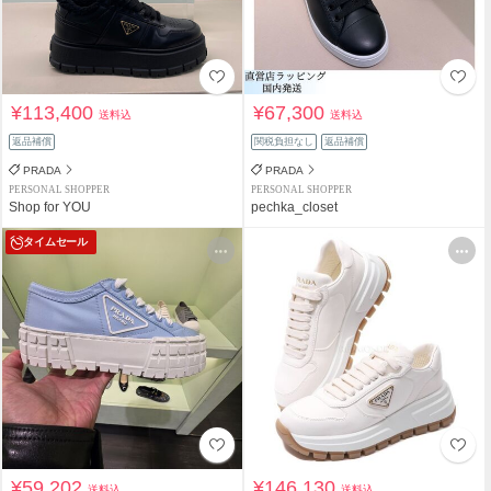
¥113,400
¥67,300
送料込
送料込
返品補償
関税負担なし
返品補償
PRADA
PRADA
PERSONAL SHOPPER
PERSONAL SHOPPER
Shop for YOU
pechka_closet
タイムセール
¥59,202
¥146,130
送料込
送料込