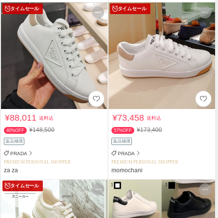
タイムセール
タイムセール
¥88,011
¥73,458
送料込
送料込
¥148,500
¥173,400
40%OFF
57%OFF
返品補償
返品補償
PRADA
PRADA
PREMIUM PERSONAL SHOPPER
PREMIUM PERSONAL SHOPPER
za za
momochani
タイムセール