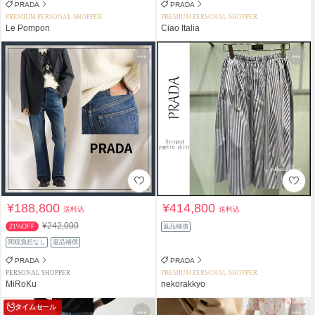
PRADA
PRADA
PREMIUM PERSONAL SHOPPER
PREMIUM PERSONAL SHOPPER
Le Pompon
Ciao Italia
¥188,800
¥414,800
送料込
送料込
¥242,000
21%OFF
返品補償
関税負担なし
返品補償
PRADA
PRADA
PERSONAL SHOPPER
PREMIUM PERSONAL SHOPPER
MiRoKu
nekorakkyo
タイムセール