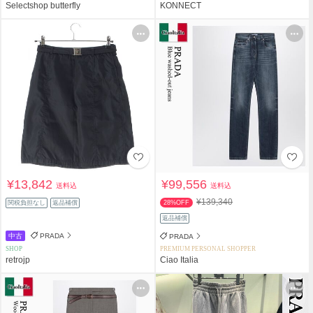
Selectshop butterfly
KONNECT
¥13,842
¥99,556
送料込
送料込
¥139,340
関税負担なし
返品補償
28%OFF
返品補償
中古
PRADA
PRADA
SHOP
PREMIUM PERSONAL SHOPPER
retrojp
Ciao Italia