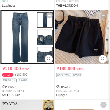
SHOP
PERSONAL SHOPPER
LuxUness
THE★LONDON
¥119,400
¥189,999
送料込
送料込
¥181,500
34%OFF
関税負担なし
返品補償
関税負担なし
返品補償
PRADA
PRADA
PERSONAL SHOPPER
PERSONAL SHOPPER
SMILE SHOP
Fujistyle