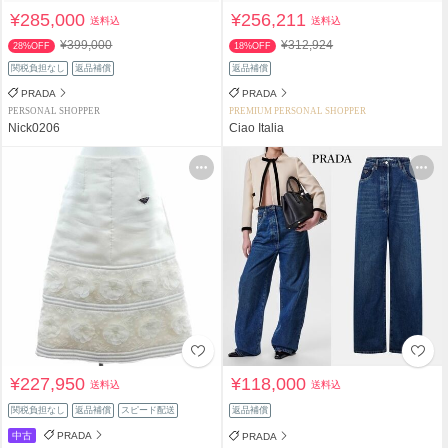
¥285,000
¥256,211
送料込
送料込
¥399,000
¥312,924
28%OFF
18%OFF
関税負担なし
返品補償
返品補償
PRADA
PRADA
PERSONAL SHOPPER
PREMIUM PERSONAL SHOPPER
Nick0206
Ciao Italia
¥227,950
¥118,000
送料込
送料込
関税負担なし
返品補償
スピード配送
返品補償
中古
PRADA
PRADA