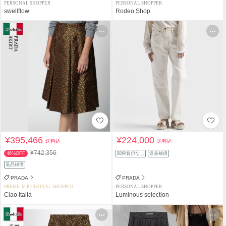
PERSONAL SHOPPER
PERSONAL SHOPPER
swellflow
Rodeo Shop
¥395,466
¥224,000
送料込
送料込
¥742,356
46%OFF
関税負担なし
返品補償
返品補償
PRADA
PRADA
PREMIUM PERSONAL SHOPPER
PERSONAL SHOPPER
Ciao Italia
Luminous selection