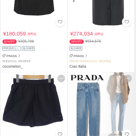
¥180,059
¥274,034
送料込
送料込
¥305,796
¥554,676
41%OFF
50%OFF
関税負担なし
返品補償
返品補償
PRADA
PRADA
PERSONAL SHOPPER
PREMIUM PERSONAL SHOPPER
cocomelon_
Ciao Italia