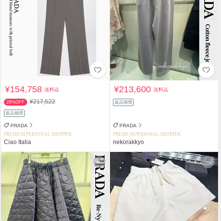
¥154,758
¥213,600
送料込
送料込
¥217,522
28%OFF
返品補償
返品補償
PRADA
PRADA
PREMIUM PERSONAL SHOPPER
PREMIUM PERSONAL SHOPPER
Ciao Italia
nekorakkyo