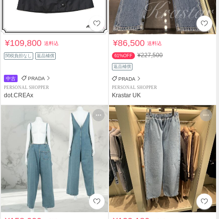
¥109,800
¥86,500
送料込
送料込
¥227,500
関税負担なし
返品補償
61%OFF
返品補償
中古
PRADA
PRADA
PERSONAL SHOPPER
PERSONAL SHOPPER
dot.CREAx
Krastar UK