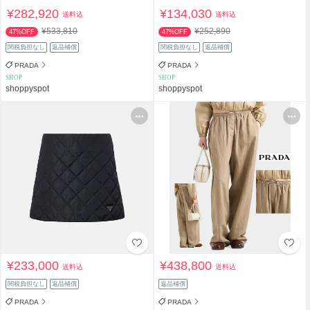
¥282,920
¥134,030
送料込
送料込
¥533,810
¥252,890
47%OFF
47%OFF
関税負担なし
返品補償
関税負担なし
返品補償
PRADA
PRADA
SHOP
SHOP
shoppyspot
shoppyspot
¥233,000
¥438,800
送料込
送料込
関税負担なし
返品補償
返品補償
PRADA
PRADA