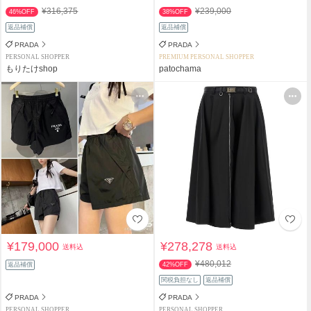
¥316,375
¥239,000
46%OFF
38%OFF
返品補償
返品補償
PRADA
PRADA
PERSONAL SHOPPER
PREMIUM PERSONAL SHOPPER
もりたけshop
patochama
¥179,000
¥278,278
送料込
送料込
¥480,012
返品補償
42%OFF
関税負担なし
返品補償
PRADA
PRADA
PERSONAL SHOPPER
PERSONAL SHOPPER