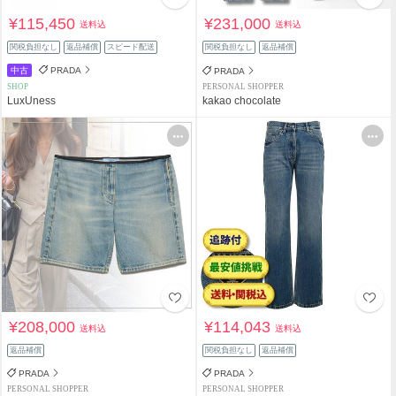
¥115,450
¥231,000
送料込
送料込
関税負担なし
返品補償
スピード配送
関税負担なし
返品補償
中古
PRADA
PRADA
SHOP
PERSONAL SHOPPER
LuxUness
kakao chocolate
¥208,000
¥114,043
送料込
送料込
返品補償
関税負担なし
返品補償
PRADA
PRADA
PERSONAL SHOPPER
PERSONAL SHOPPER