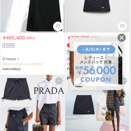
¥465,400
¥229,999
送料込
送料込
¥239,999
返品補償
4%OFF
関税負担なし
返品補償
PRADA
PRADA
PREMIUM PERSONAL SHOPPER
PERSONAL SHOPPER
nekorakkyo
Fujistyle