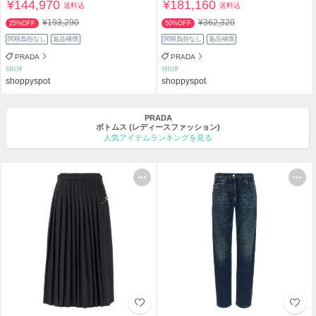
¥144,970
¥181,160
送料込
送料込
¥193,290
¥362,320
25%OFF
50%OFF
関税負担なし
返品補償
関税負担なし
返品補償
PRADA
PRADA
SHOP
SHOP
shoppyspot
shoppyspot
PRADA
ボトムス
(レディースファッション)
人気アイテムランキングを見る