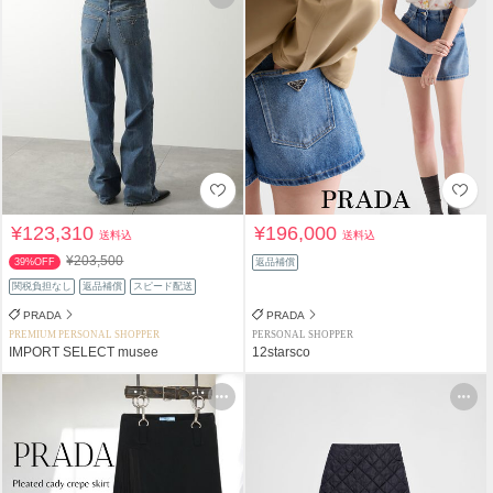
¥123,310
¥196,000
送料込
送料込
¥203,500
39%OFF
返品補償
関税負担なし
返品補償
スピード配送
PRADA
PRADA
PREMIUM PERSONAL SHOPPER
PERSONAL SHOPPER
IMPORT SELECT musee
12starsco