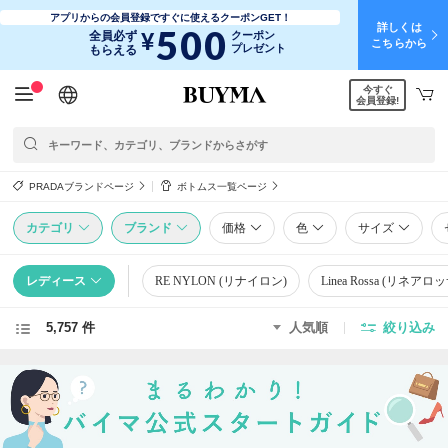
アプリからの会員登録ですぐに使えるクーポンGET！
詳しくは
500
¥
全員必ず
クーポン
こちらから
プレゼント
もらえる
今すぐ
日本語
English
简体中文
繁體中文
会員登録!
PRADAブランドページ
ボトムス一覧ページ
カテゴリ
ブランド
価格
色
サイズ
レディース
RE NYLON (リナイロン)
Linea Rossa (リネアロッ
5,757 件
人気順
絞り込み