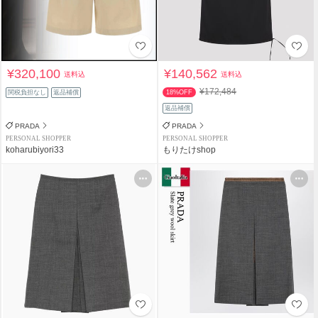
¥320,100
¥140,562
送料込
送料込
¥172,484
関税負担なし
返品補償
18%OFF
返品補償
PRADA
PRADA
PERSONAL SHOPPER
PERSONAL SHOPPER
koharubiyori33
もりたけshop