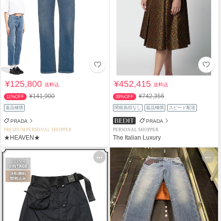
¥125,800
¥452,415
送料込
送料込
¥141,900
¥742,356
11%OFF
39%OFF
返品補償
関税負担なし
返品補償
スピード配送
PRADA
PRADA
PREMIUM PERSONAL SHOPPER
PERSONAL SHOPPER
★HEAVEN★
The Italian Luxury