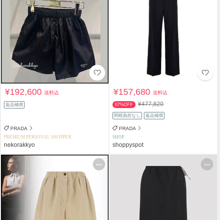
¥192,600
¥157,680
送料込
送料込
¥477,820
返品補償
67%OFF
関税負担なし
返品補償
PRADA
PRADA
PREMIUM PERSONAL SHOPPER
SHOP
nekorakkyo
shoppyspot