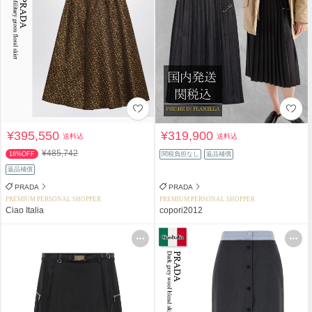
¥395,550
¥319,900
送料込
送料込
¥485,742
18%OFF
関税負担なし
返品補償
返品補償
PRADA
PRADA
PREMIUM PERSONAL SHOPPER
PREMIUM PERSONAL SHOPPER
Ciao Italia
copori2012