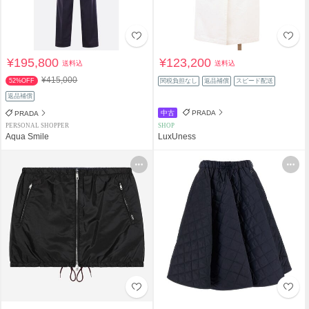
¥195,800
¥123,200
送料込
送料込
¥415,000
52%OFF
関税負担なし
返品補償
スピード配送
返品補償
中古
PRADA
PRADA
PERSONAL SHOPPER
SHOP
Aqua Smile
LuxUness