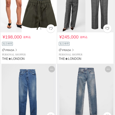
¥198,000
¥245,000
送料込
送料込
返品補償
返品補償
PRADA
PRADA
PERSONAL SHOPPER
PERSONAL SHOPPER
THE★LONDON
THE★LONDON