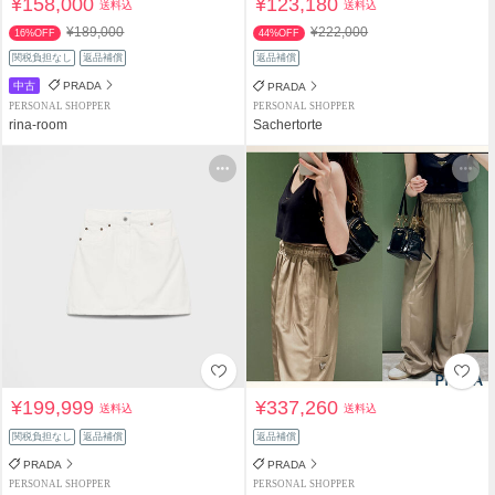
¥158,000
¥123,180
送料込
送料込
¥189,000
¥222,000
16%OFF
44%OFF
関税負担なし
返品補償
返品補償
中古
PRADA
PRADA
PERSONAL SHOPPER
PERSONAL SHOPPER
rina-room
Sachertorte
¥199,999
¥337,260
送料込
送料込
関税負担なし
返品補償
返品補償
PRADA
PRADA
PERSONAL SHOPPER
PERSONAL SHOPPER