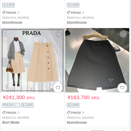
返品補償
返品補償
PRADA
PRADA
PERSONAL SHOPPER
PERSONAL SHOPPER
bloomhouse
bloomhouse
¥241,300
¥163,700
送料込
送料込
関税負担なし
返品補償
返品補償
PRADA
PRADA
PERSONAL SHOPPER
PERSONAL SHOPPER
Bon! Mode
bloomhouse