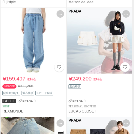
Fujistyle
Maison de Ideal
¥159,497
¥249,200
送料込
送料込
¥311,268
48%OFF
返品補償
関税負担なし
返品補償
スピード配送
PRADA
PRADA
SHOP
PERSONAL SHOPPER
REXMONDE
LUCAS CLOSET