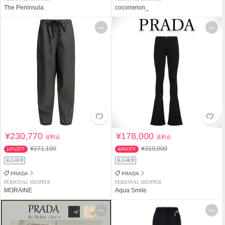
The Peninsula
cocomelon_
¥230,770
¥178,000
送料込
送料込
¥271,100
¥319,000
14%OFF
44%OFF
返品補償
返品補償
PRADA
PRADA
PERSONAL SHOPPER
PERSONAL SHOPPER
MORAINE
Aqua Smile