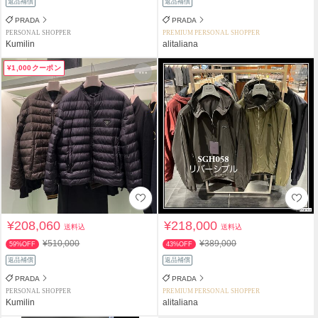
返品補償
返品補償
PRADA
PRADA
PERSONAL SHOPPER
PREMIUM PERSONAL SHOPPER
Kumilin
alitaliana
¥1,000クーポン
¥208,060
¥218,000
送料込
送料込
¥510,000
¥389,000
59%OFF
43%OFF
返品補償
返品補償
PRADA
PRADA
PERSONAL SHOPPER
PREMIUM PERSONAL SHOPPER
Kumilin
alitaliana