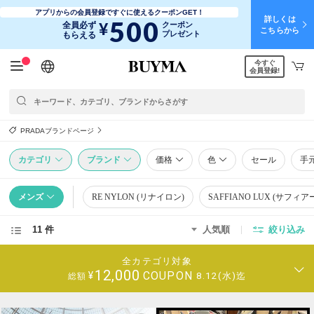
アプリからの会員登録ですぐに使えるクーポンGET！
詳しくは
500
¥
全員必ず
クーポン
こちらから
プレゼント
もらえる
今すぐ
日本語
English
简体中文
繁體中文
会員登録!
PRADAブランドページ
カテゴリ
ブランド
価格
色
セール
手
メンズ
RE NYLON (リナイロン)
SAFFIANO LUX (サフィ
11 件
人気順
絞り込み
全カテゴリ対象
12,000
COUPON
¥
8.12(水)迄
総額