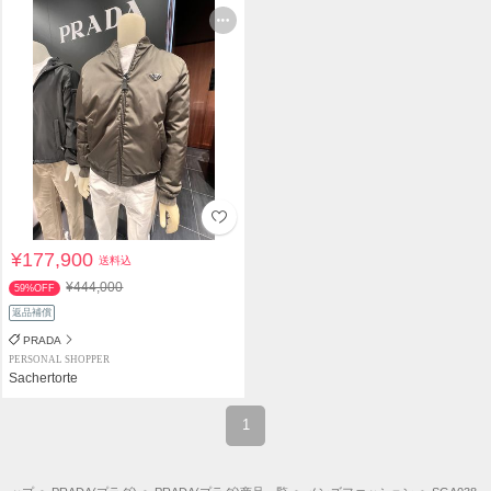
¥177,900
送料込
¥444,000
59%OFF
返品補償
PRADA
PERSONAL SHOPPER
Sachertorte
1