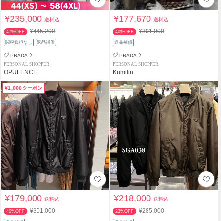
¥235,000
¥177,670
送料込
送料込
¥445,200
¥301,000
47%OFF
40%OFF
関税負担なし
返品補償
返品補償
PRADA
PRADA
PERSONAL SHOPPER
PERSONAL SHOPPER
OPULENCE
Kumilin
¥1,000クーポン
¥179,000
¥218,000
送料込
送料込
¥301,000
¥285,000
40%OFF
23%OFF