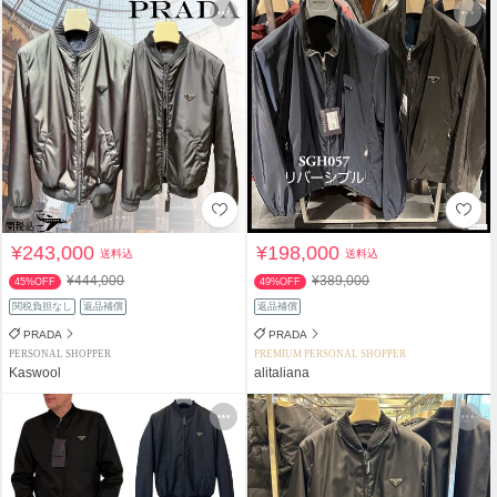
¥243,000
¥198,000
送料込
送料込
¥444,000
¥389,000
45%OFF
49%OFF
関税負担なし
返品補償
返品補償
PRADA
PRADA
PERSONAL SHOPPER
PREMIUM PERSONAL SHOPPER
Kaswool
alitaliana