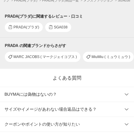
Aトップ
PRADA(プラダ)
PRADA(プラダ)商品一覧
メンズファッション
SGA038
PRADA(プラダ)に関連するレビュー・口コミ
PRADA(プラダ)
SGA038
PRADA の関連ブランドからさがす
MARC JACOBS ( マークジェイコブス )
MiuMiu ( ミュウミュウ )
よくある質問
BUYMAには偽物はないの？
サイズやイメージがあわない場合返品はできる？
クーポンやポイントの使い方が知りたい