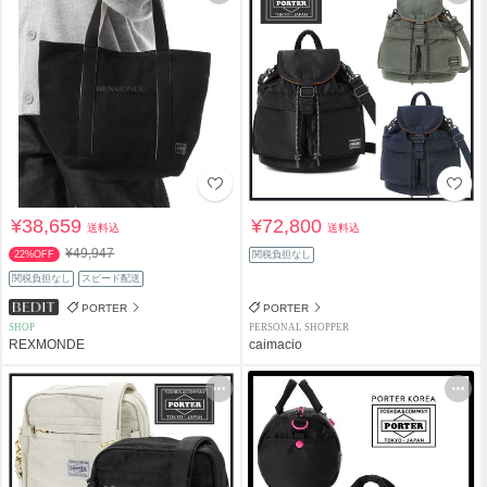
¥38,659
¥72,800
送料込
送料込
¥49,947
22%OFF
関税負担なし
関税負担なし
スピード配送
PORTER
PORTER
SHOP
PERSONAL SHOPPER
REXMONDE
caimacio