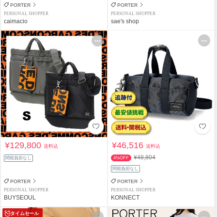
PORTER
PORTER
PERSONAL SHOPPER
PERSONAL SHOPPER
caimacio
sae's shop
¥129,800
¥46,516
送料込
送料込
¥48,804
関税負担なし
4%OFF
関税負担なし
PORTER
PORTER
PERSONAL SHOPPER
PERSONAL SHOPPER
BUYSEOUL
KONNECT
タイムセール