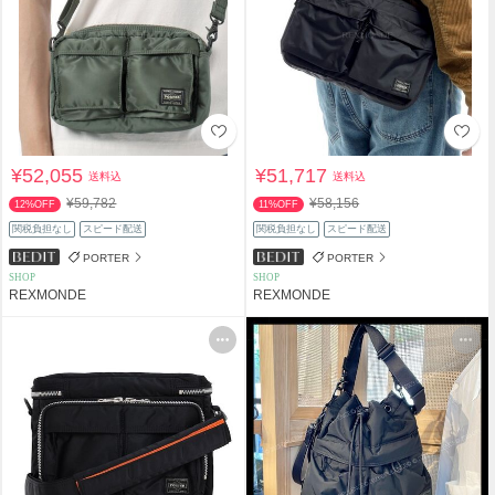
¥52,055
¥51,717
送料込
送料込
¥59,782
¥58,156
12%OFF
11%OFF
関税負担なし
スピード配送
関税負担なし
スピード配送
PORTER
PORTER
SHOP
SHOP
REXMONDE
REXMONDE