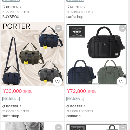
PORTER
PORTER
PERSONAL SHOPPER
PERSONAL SHOPPER
BUYSEOUL
sae's shop
¥33,000
¥72,800
送料込
送料込
関税負担なし
関税負担なし
PORTER
PORTER
PERSONAL SHOPPER
PERSONAL SHOPPER
sae's shop
caimacio