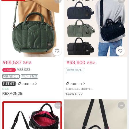
¥69,537
¥63,900
送料込
送料込
¥88,023
21%OFF
関税負担なし
関税負担なし
スピード配送
PORTER
PORTER
SHOP
PERSONAL SHOPPER
REXMONDE
sae's shop