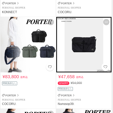
PORTER
PORTER
PERSONAL SHOPPER
PERSONAL SHOPPER
KONNECT
COCORU.
¥83,800
¥47,658
送料込
送料込
¥54,000
関税負担なし
11%OFF
関税負担なし
PORTER
PORTER
PERSONAL SHOPPER
PERSONAL SHOPPER
COCORU.
Nunssop39.