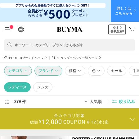
アプリからの会員登録ですぐに使えるクーポンGET！
詳しくは
500
¥
全員必ず
クーポン
こちらから
プレゼント
もらえる
今すぐ
日本語
English
简体中文
繁體中文
会員登録!
PORTERブランドページ
ショルダーバッグ一覧ページ
カテゴリ
ブランド
価格
色
セール
手
レディース
メンズ
279 件
人気順
絞り込み
全カテゴリ対象
12,000
COUPON
¥
8.12(水)迄
総額