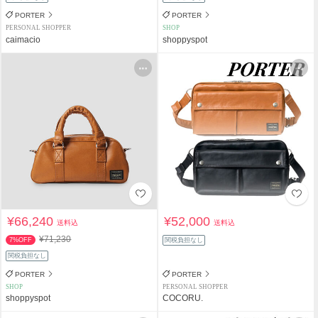
PORTER
PORTER
PERSONAL SHOPPER
SHOP
caimacio
shoppyspot
¥66,240
¥52,000
送料込
送料込
¥71,230
7%OFF
関税負担なし
関税負担なし
PORTER
PORTER
SHOP
PERSONAL SHOPPER
shoppyspot
COCORU.