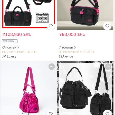
¥108,930
¥93,000
送料込
送料込
関税負担なし
PORTER
PORTER
PREMIUM PERSONAL SHOPPER
PREMIUM PERSONAL SHOPPER
JM Luxury
12Avenue