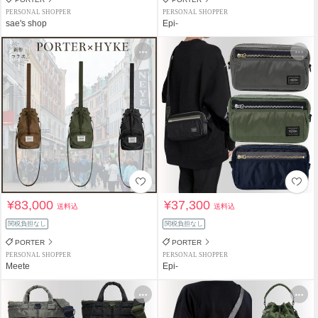
PERSONAL SHOPPER
PERSONAL SHOPPER
sae's shop
Epi-
¥83,000
¥37,300
送料込
送料込
関税負担なし
関税負担なし
PORTER
PORTER
PERSONAL SHOPPER
PERSONAL SHOPPER
Meete
Epi-