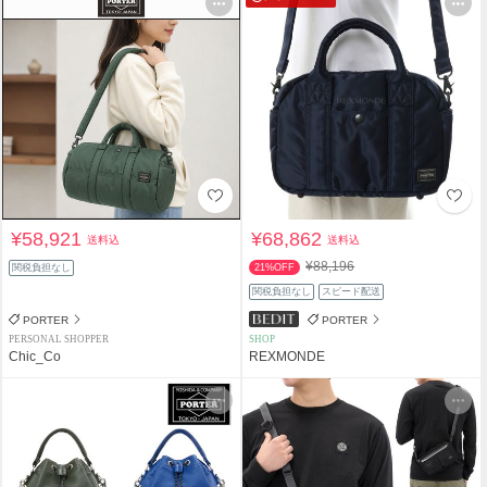
¥58,921
¥68,862
送料込
送料込
¥88,196
関税負担なし
21%OFF
関税負担なし
スピード配送
PORTER
PORTER
PERSONAL SHOPPER
SHOP
Chic_Co
REXMONDE