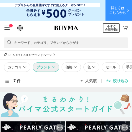
アプリからの会員登録ですぐに使えるクーポンGET！
詳しくは
500
¥
全員必ず
クーポン
こちらから
プレゼント
もらえる
今すぐ
日本語
English
简体中文
繁體中文
会員登録!
PEARLY GATESブランドページ
カテゴリ
ブランド
価格
色
セール
手
7 件
人気順
絞り込み