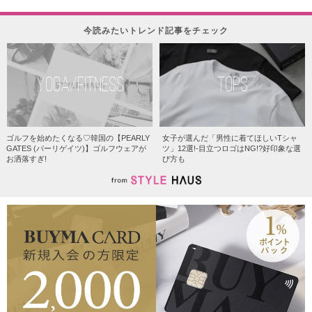
今読みたいトレンド記事をチェック
YOGA/FITNESS
TOPS
ゴルフを始めたくなる♡韓国の【PEARLY
女子が選んだ「男性に着てほしいTシャ
GATES (パーリゲイツ)】ゴルフウェアが
ツ」12選!-目立つロゴはNG!?好印象な選
お洒落すぎ!
び方も