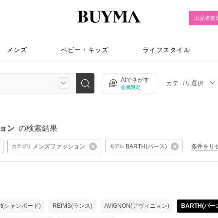
出品者募
メンズ
ベビー・キッズ
ライフスタイル
AIでさがす
カテゴリ選択
会員限定
ッション
の検索結果
メンズファッション
BARTH(バース)
条件をリ
カテゴリ
モデル
oot(シャンボード)
REIMS(ランス)
AVIGNON(アヴィニョン)
BARTH(バー