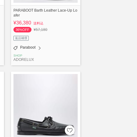
PARABOOT Barth Leather Lace-Up Lo
afer
¥36,380
送料込
¥57,180
36%OFF
返品補償
Paraboot
SHOP
ADORELUX