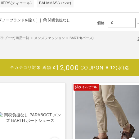
HIERS(ティエール)
BAHAMAS(バハマ)
ノーブランドを除く
関税負担なし
価格
¥
t(パラブーツ)商品一覧
メンズファッション
BARTH(バース)
12,000
COUPON
¥
8.12(水)迄
全カテゴリ対象
総額
タイムセール