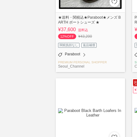
★送料・関税込★Paraboot★メンズ B
ARTH ボートシューズ ★
R
¥37,600
送料込
¥43,200
12%OFF
関税負担なし
返品補償
Paraboot
PREMIUM PERSONAL SHOPPER
S
Seoul_Channel
C
¥