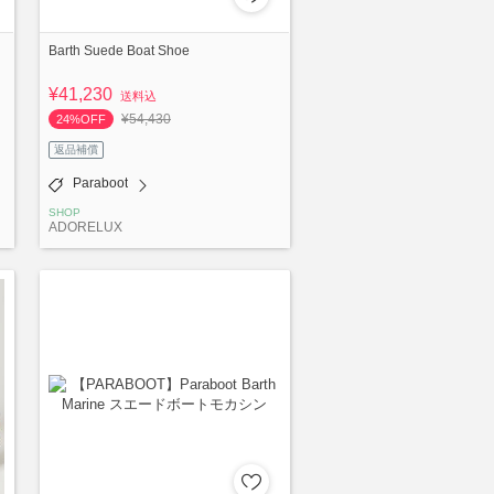
Barth Suede Boat Shoe
¥41,230
送料込
¥54,430
24%OFF
返品補償
Paraboot
SHOP
ADORELUX