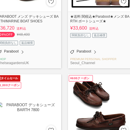
PARABOOT メンズ デッキシューズ BA
★送料 関税込★Paraboot★メンズ BA
TH/MARINE BOAT SHOES
RTH ボートシューズ★
¥36,720
¥33,600
送料込
送料込
¥48,400
24%OFF
関税負担なし
返品補償
関税負担なし
返品補償
Paraboot
Paraboot
HOP
PREMIUM PERSONAL SHOPPER
helseagardensUK
Seoul_Channel
タイムセール
¥600クーポン
1,000クーポン