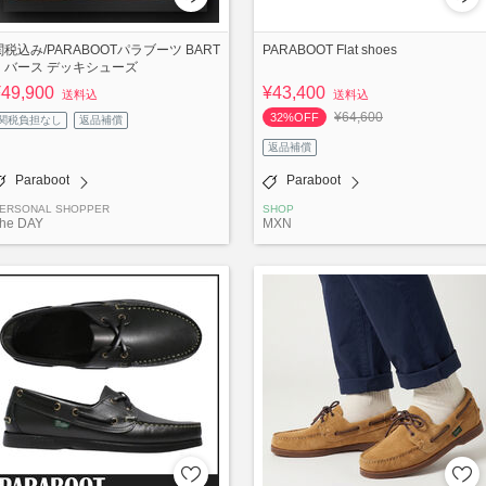
関税込み/PARABOOTパラブーツ BART
PARABOOT Flat shoes
H バース デッキシューズ
¥49,900
¥43,400
送料込
送料込
¥64,600
32%OFF
関税負担なし
返品補償
返品補償
Paraboot
Paraboot
ERSONAL SHOPPER
SHOP
he DAY
MXN