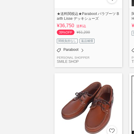
★送料関税込★Paraboot パラブーツ B
arth Lisse デッキシューズ
¥36,750
送料込
¥61,200
39%OFF
関税負担なし
返品補償
Paraboot
PERSONAL SHOPPER
P
SMILE SHOP
T