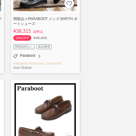
ボ
関税込☆PARABOOT メンズ BARTH ボ
ートシューズ
¥38,315
送料込
¥48,400
20%OFF
関税負担なし
返品補償
Paraboot
PREMIUM PERSONAL SHOPPER
Ace Global