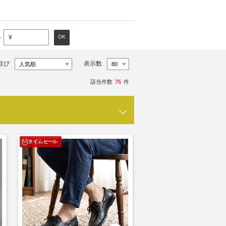
～
OK
¥
並び
表示数
該当件数
75
件
タイムセール