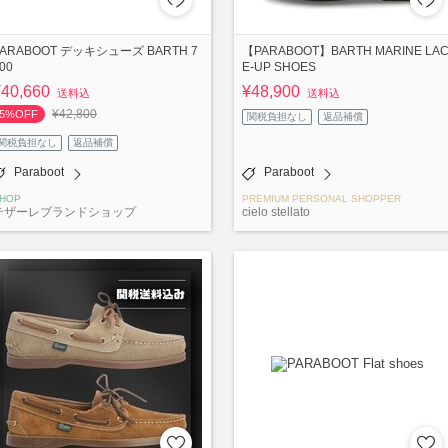
PARABOOT デッキシューズ BARTH 7
【PARABOOT】BARTH MARINE LA
00
E-UP SHOES
¥40,660
¥48,900
送料込
送料込
¥42,800
5%OFF
関税負担なし
返品補償
関税負担なし
返品補償
Paraboot
Paraboot
HOP
PREMIUM PERSONAL SHOPPER
テザーレブランドショップ
cielo stellato