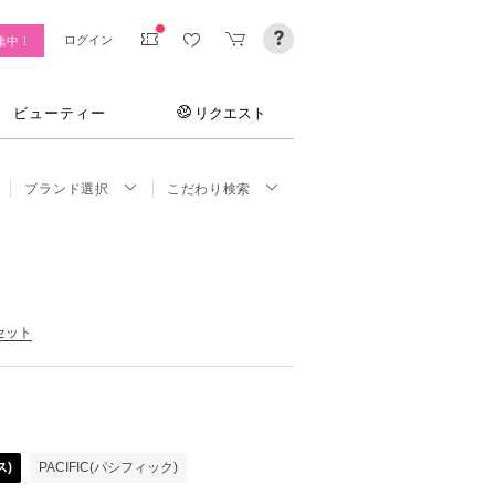
ログイン
集中！
ビューティー
リクエスト
ブランド選択
こだわり検索
セット
ス)
PACIFIC(パシフィック)