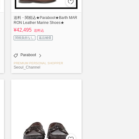
送料・関税込★Paraboot★Barth MAR
RON Leather Marine Shoes★
¥42,495
送料込
関税負担なし
返品補償
Paraboot
PREMIUM PERSONAL SHOPPER
Seoul_Channel