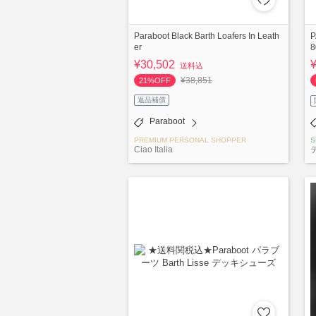
Paraboot Black Barth Loafers In Leath
er
8
¥30,502
送料込
¥38,851
21%OFF
返品補償
Paraboot
PREMIUM PERSONAL SHOPPER
S
Ciao Italia