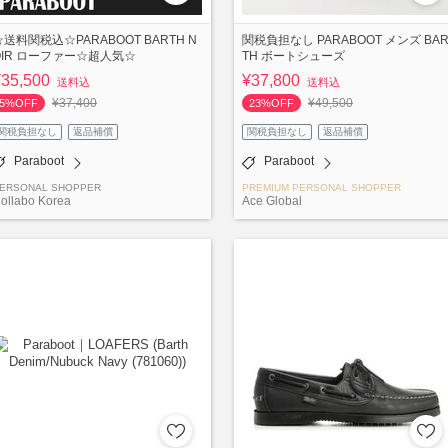
☆送料関税込☆PARABOOT BARTH N
関税負担なし PARABOOT メンズ BA
OIR ローファー☆超人気☆
TH ボートシューズ
¥35,500
¥37,800
送料込
送料込
¥37,400
¥49,500
5%OFF
23%OFF
関税負担なし
返品補償
関税負担なし
返品補償
Paraboot
Paraboot
ERSONAL SHOPPER
PREMIUM PERSONAL SHOPPER
ollabo Korea
Ace Global