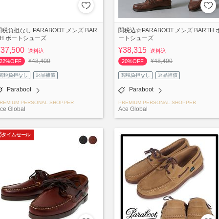
関税負担なし PARABOOT メンズ BAR
関税込☆PARABOOT メンズ BARTH 
TH ボートシューズ
ートシューズ
¥37,500
¥38,315
送料込
送料込
¥48,400
¥48,400
22%OFF
20%OFF
関税負担なし
返品補償
関税負担なし
返品補償
Paraboot
Paraboot
REMIUM PERSONAL SHOPPER
PREMIUM PERSONAL SHOPPER
ce Global
Ace Global
タイムセール