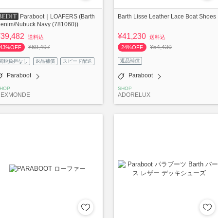
Barth Lisse Leather Lace Boat Shoes
Paraboot｜LOAFERS (Barth
enim/Nubuck Navy (781060))
¥39,482
¥41,230
送料込
送料込
¥69,497
¥54,430
43%OFF
24%OFF
返品補償
関税負担なし
返品補償
スピード配送
Paraboot
Paraboot
HOP
SHOP
REXMONDE
ADORELUX