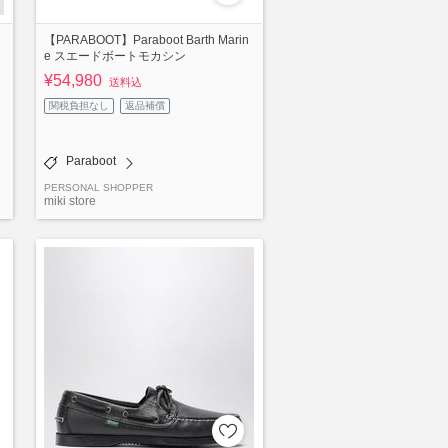
R
【PARABOOT】Paraboot Barth Marin
e スエードボートモカシン
¥54,980
送料込
関税負担なし
返品補償
Paraboot
PERSONAL SHOPPER
miki store