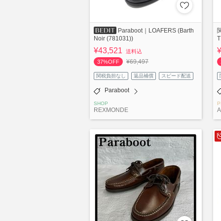
Paraboot｜LOAFERS (Barth
Noir (781031))
¥43,521
送料込
¥69,497
37%OFF
関税負担なし
返品補償
スピード配送
Paraboot
SHOP
P
REXMONDE
A