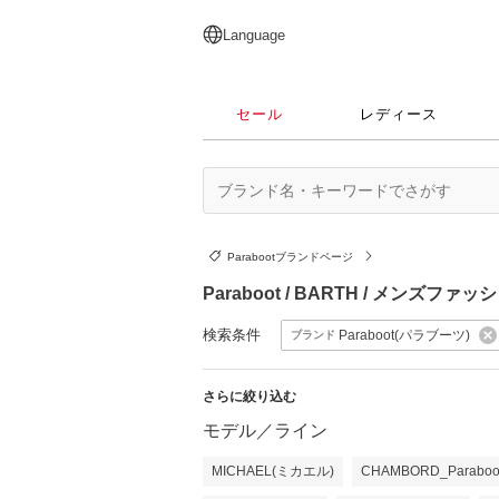
English
日本語
简体中文
繁體中文
Language
セール
レディース
Parabootブランドページ
Paraboot / BARTH / メンズファ
検索条件
Paraboot(パラブーツ)
ブランド
さらに絞り込む
モデル／ライン
MICHAEL(ミカエル)
CHAMBORD_Parab