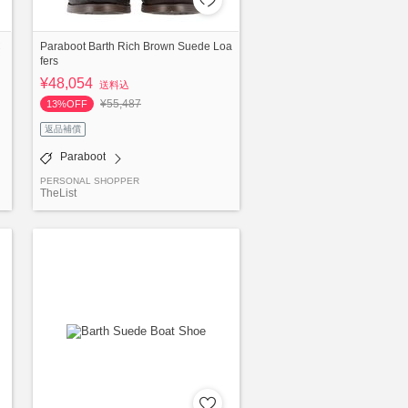
C
Paraboot Barth Rich Brown Suede Loa
fers
¥48,054
送料込
¥55,487
13%OFF
返品補償
Paraboot
PERSONAL SHOPPER
TheList