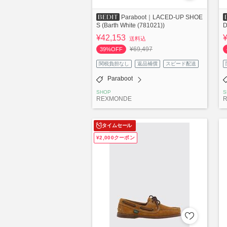
Paraboot｜LACED-UP SHOE
S (Barth White (781021))
D
¥42,153
送料込
¥69,497
39%OFF
関税負担なし
返品補償
スピード配送
Paraboot
SHOP
S
REXMONDE
タイムセール
¥2,000クーポン