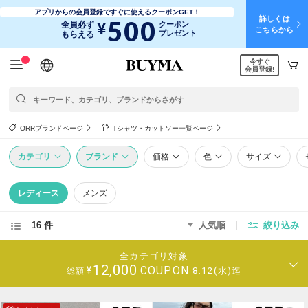
アプリからの会員登録ですぐに使えるクーポンGET！
詳しくは
500
¥
全員必ず
クーポン
こちらから
プレゼント
もらえる
今すぐ
日本語
English
简体中文
繁體中文
会員登録!
ORRブランドページ
Tシャツ・カットソー一覧ページ
カテゴリ
ブランド
価格
色
サイズ
レディース
メンズ
16 件
人気順
絞り込み
全カテゴリ対象
12,000
COUPON
¥
8.12(水)迄
総額