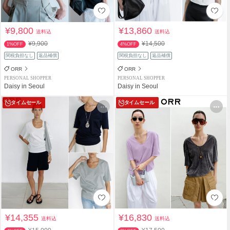
¥9,800
¥13,860
送料込
送料込
¥9,900
¥14,500
1%OFF
4%OFF
関税負担なし
返品補償
関税負担なし
返品補償
ORR
ORR
PERSONAL SHOPPER
PERSONAL SHOPPER
Daisy in Seoul
Daisy in Seoul
タイムセール
タイムセール
¥14,355
¥16,830
送料込
送料込