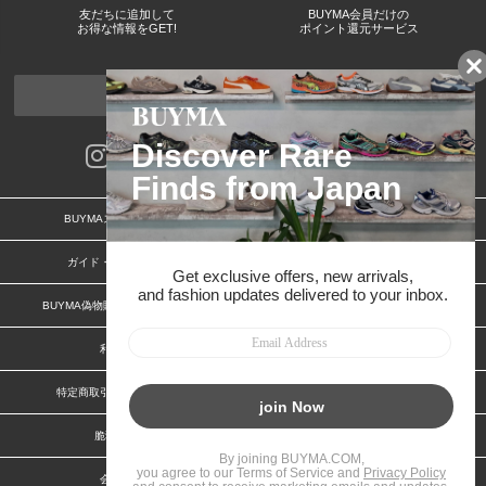
友だちに追加して
BUYMA会員だけの
お得な情報をGET!
ポイント還元サービス
ページトップへ
BUYMAスタートガイド
安心への取り組み
ガイド・お問い合わせ
かんたん購入ガイド
BUYMA偽物販売防止の取り組み
BUYMA CARD
利用規約
プライバシー
特定商取引法に関する表記
お客様情報の外部送信について
脆弱性報告
お知らせ(PCサイト)
会社案内
スタッフ募集