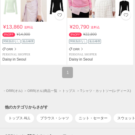
¥13,860
¥20,790
送料込
送料込
¥14,900
¥22,800
6%OFF
8%OFF
関税負担なし
返品補償
関税負担なし
返品補償
ORR
ORR
PERSONAL SHOPPER
PERSONAL SHOPPER
Daisy in Seoul
Daisy in Seoul
1
プ
ORR(オル)
ORR(オル)商品一覧
トップス
Tシャツ・カットソー(レディース)
他のカテゴリからさがす
トップス ALL
ブラウス・シャツ
ニット・セーター
スウェッ