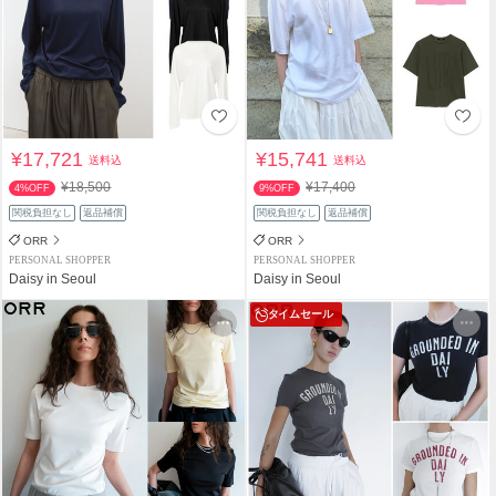
¥17,721
¥15,741
送料込
送料込
¥18,500
¥17,400
4%OFF
9%OFF
関税負担なし
返品補償
関税負担なし
返品補償
ORR
ORR
PERSONAL SHOPPER
PERSONAL SHOPPER
Daisy in Seoul
Daisy in Seoul
タイムセール