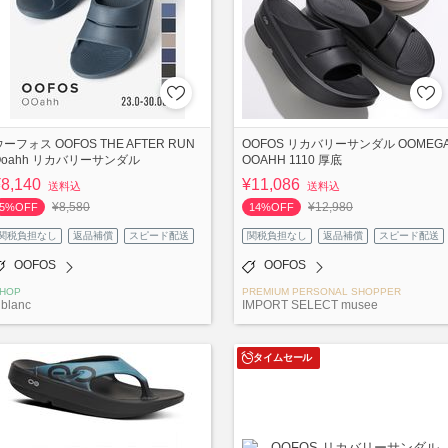
ウーフォス OOFOS THE AFTER RUN
OOFOS リカバリーサンダル OOMEG
Ooahh リカバリーサンダル
OOAHH 1110 厚底
¥8,140
¥11,086
送料込
送料込
¥8,580
¥12,980
5%OFF
14%OFF
関税負担なし
返品補償
スピード配送
関税負担なし
返品補償
スピード配送
OOFOS
OOFOS
HOP
PREMIUM PERSONAL SHOPPER
blanc
IMPORT SELECT musee
タイムセール