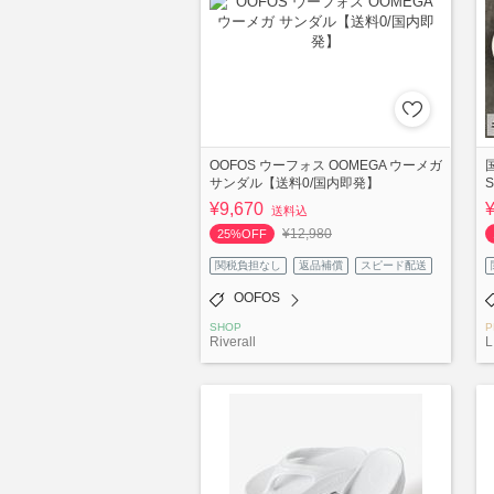
OOFOS ウーフォス OOMEGA ウーメガ
サンダル【送料0/国内即発】
S
¥9,670
送料込
¥12,980
25%OFF
関税負担なし
返品補償
スピード配送
OOFOS
SHOP
P
Riverall
L