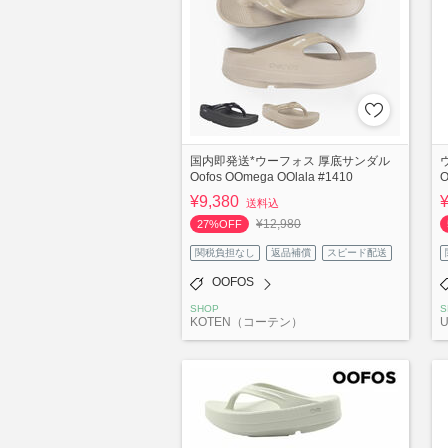
国内即発送*ウーフォス 厚底サンダル
Oofos OOmega OOlala #1410
¥9,380
送料込
¥12,980
27%OFF
関税負担なし
返品補償
スピード配送
OOFOS
SHOP
S
KOTEN（コーテン）
U