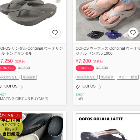
OOFOS サンダル Ooriginal ウーオリジ
OOFOS ウーフォス Ooriginal ウーオ
ナル トングサンダル
ジナル サンダル 1000
¥7,250
¥7,200
送料込
送料込
¥8,580
¥8,580
15%OFF
16%OFF
関税負担なし
返品補償
関税負担なし
返品補償
スピード配送
OOFOS
OOFOS
HOP
SHOP
MAZING CIRCUS BUYMA店
LaG
タイムセール