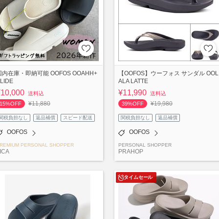
国内在庫・即納可能 OOFOS OOAHH+
【OOFOS】ウーフォス サンダル OOL
LIDE
ALA LATTE
¥10,000
¥11,990
送料込
送料込
¥11,880
¥19,980
15%OFF
39%OFF
関税負担なし
返品補償
スピード配送
関税負担なし
返品補償
OOFOS
OOFOS
REMIUM PERSONAL SHOPPER
PERSONAL SHOPPER
ICA
PRAHOP
タイムセール