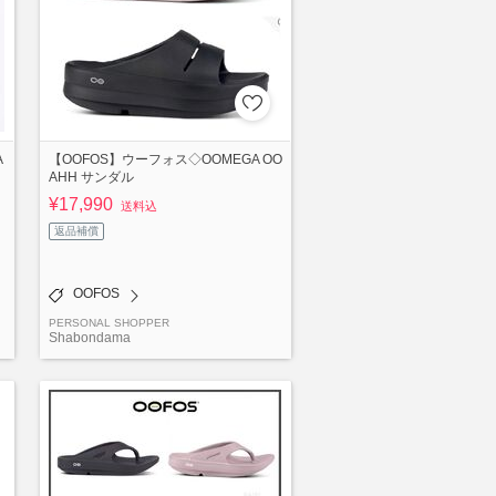
A
【OOFOS】ウーフォス◇OOMEGA OO
AHH サンダル
¥17,990
送料込
返品補償
OOFOS
PERSONAL SHOPPER
Shabondama