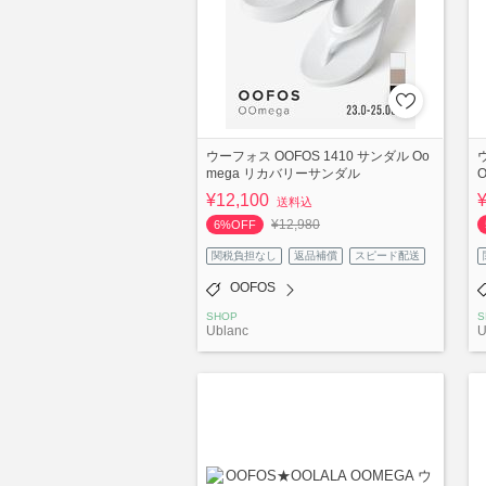
ウーフォス OOFOS 1410 サンダル Oo
mega リカバリーサンダル
¥12,100
送料込
¥12,980
6%OFF
関税負担なし
返品補償
スピード配送
OOFOS
SHOP
S
Ublanc
U