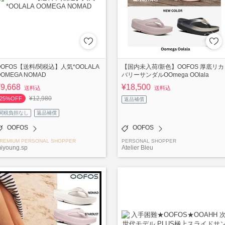
OOFOS【送料/関税込】人気*OOLALA
【国内未入荷/新色】OOFOS 厚底リカ
OOMEGA NOMAD
バリーサンダルOOmega OOlala
¥9,668
¥18,500
送料込
送料込
¥12,980
25%OFF
返品補償
関税負担なし
返品補償
OOFOS
OOFOS
REMIUM PERSONAL SHOPPER
PERSONAL SHOPPER
iyoung.sp
Atelier Bleu