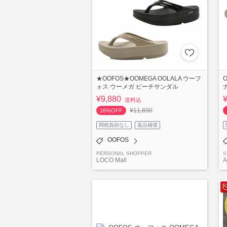
★OOFOS★OOMEGA OOLALA ウーフ
ォス ウーメガ ビーチサンダル
¥9,880
送料込
¥11,890
16%OFF
関税負担なし
返品補償
OOFOS
PERSONAL SHOPPER
S
LOCO Mall
A