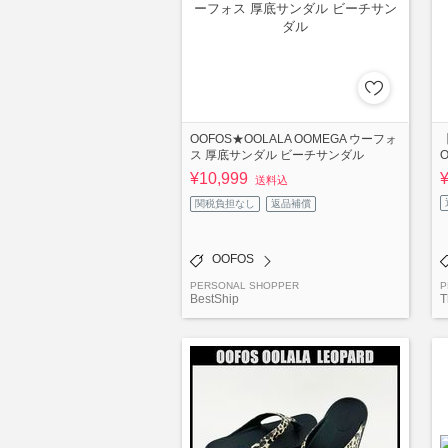
OOFOS★OOLALA OOMEGA ウーフォ
【
ス 厚底サンダル ビーチサンダル
¥10,999
送料込
関税負担なし
返品補償
OOFOS
PERSONAL SHOPPER
P
BestShip
T