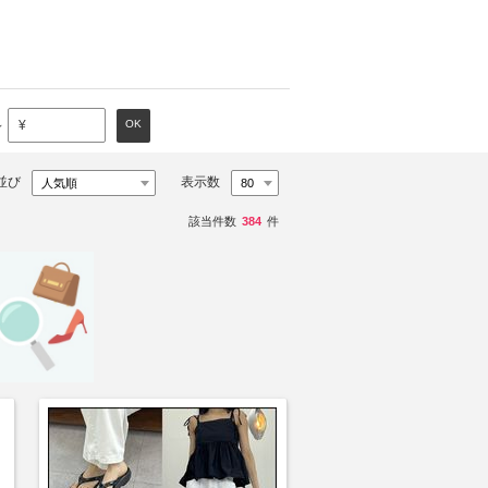
～
OK
¥
並び
表示数
該当件数
384
件