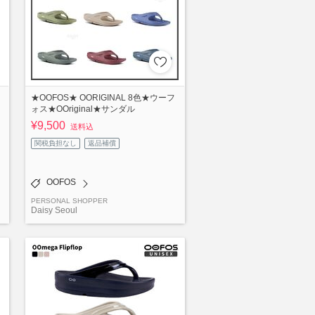
N
★OOFOS★ OORIGINAL 8色★ウーフ
ォス★OOriginal★サンダル
¥9,500
送料込
関税負担なし
返品補償
OOFOS
PERSONAL SHOPPER
Daisy Seoul