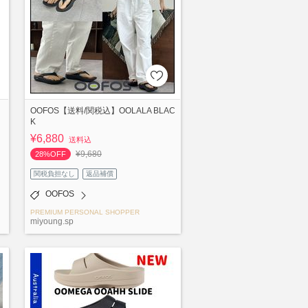
N
OOFOS【送料/関税込】OOLALA BLAC
K
¥6,880
送料込
¥9,680
28%OFF
関税負担なし
返品補償
OOFOS
PREMIUM PERSONAL SHOPPER
miyoung.sp