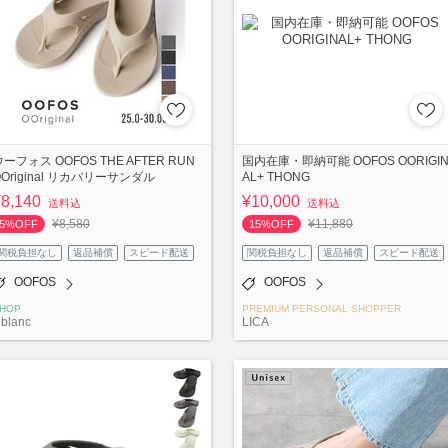
ウーフォス OOFOS THE AFTER RUN
国内在庫・即納可能 OOFOS OORIGI
OOriginal リカバリーサンダル
AL+ THONG
¥8,140
¥10,000
送料込
送料込
¥8,580
¥11,880
5%OFF
15%OFF
関税負担なし
返品補償
スピード配送
関税負担なし
返品補償
スピード配送
OOFOS
OOFOS
HOP
PREMIUM PERSONAL SHOPPER
blanc
LICA