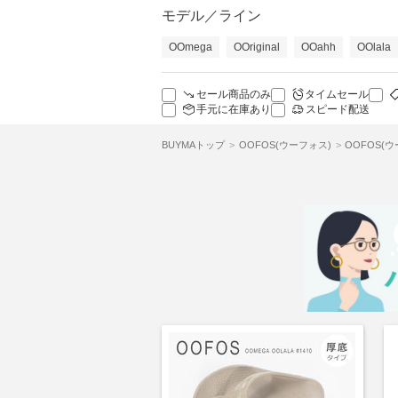
モデル／ライン
OOmega
OOriginal
OOahh
OOlala
セール商品のみ
タイムセール
手元に在庫あり
スピード配送
BUYMAトップ
OOFOS(ウーフォス)
OOFOS(