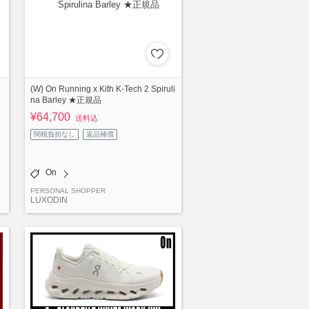
(W) On Running x Kith K-Tech 2 Spiruli
na Barley ★正規品
¥64,700
送料込
関税負担なし
返品補償
On
PERSONAL SHOPPER
LUXODIN