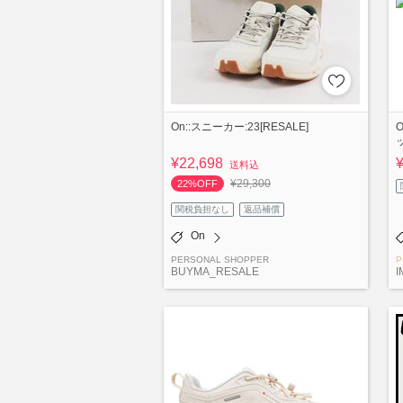
On::スニーカー:23[RESALE]
¥22,698
送料込
¥29,300
22%OFF
関税負担なし
返品補償
On
PERSONAL SHOPPER
P
BUYMA_RESALE
I