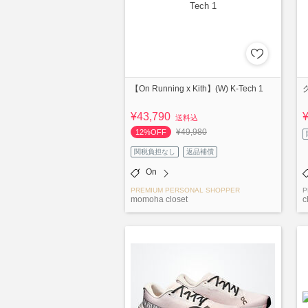
【On Running x Kith】(W) K-Tech 1
¥43,790
送料込
¥49,980
12%OFF
関税負担なし
返品補償
On
PREMIUM PERSONAL SHOPPER
P
momoha closet
c