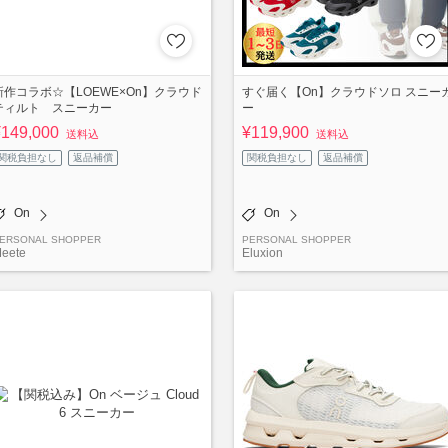
新作コラボ☆【LOEWE×On】クラウド
すぐ届く【On】クラウドソロ スニー
ティルト スニーカー
ー
¥149,000
¥119,900
送料込
送料込
関税負担なし
返品補償
関税負担なし
返品補償
On
On
ERSONAL SHOPPER
PERSONAL SHOPPER
eete
Eluxion