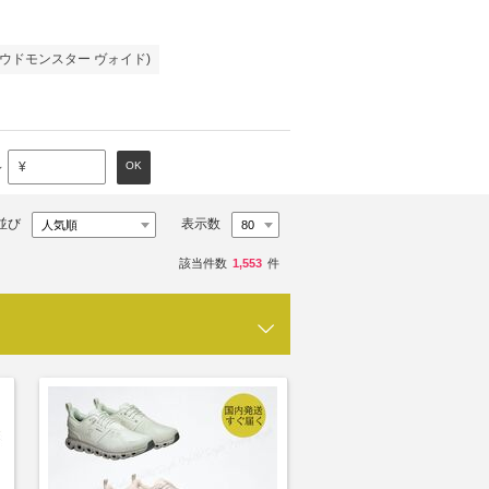
(クラウドモンスター ヴォイド)
～
OK
¥
並び
表示数
該当件数
1,553
件