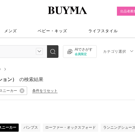
出品者募
メンズ
ベビー・キッズ
ライフスタイル
AIでさがす
カテゴリ選択
会員限定
ジ
ッション）
の検索結果
スニーカー
条件をリセット
）
スニーカー
パンプス
ローファー・オックスフォード
ランニングシュー