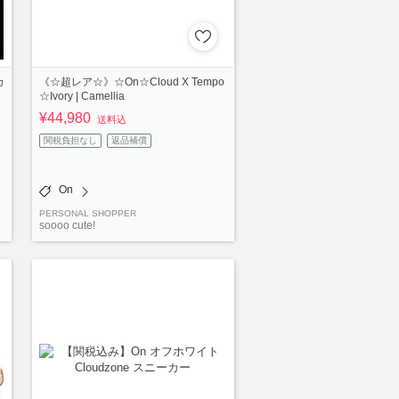
カ
《☆超レア☆》☆On☆Cloud X Tempo
☆Ivory | Camellia
¥44,980
送料込
関税負担なし
返品補償
On
PERSONAL SHOPPER
soooo cute!