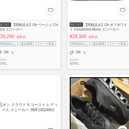
【関税込み】On ベージュ Clo
【関税込み】On オフホワイ
ud 6 スニーカー
ト Cloudzone Moon スニーカー
¥20,290
¥29,300
送料込
送料込
関税負担なし
返品補償
スピード配送
関税負担なし
返品補償
スピード配送
On
On
HOP
SHOP
MTRL
MTRL