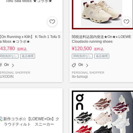
On Running x Kith】 K-Tech 1 Tofu S
関税送料込国内発送★On★x LOEWE
ea Moss ★コラボ★
Cloudsolo running shoes
¥43,780
¥120,500
送料込
送料込
関税負担なし
返品補償
関税負担なし
返品補償
On
On
ERSONAL SHOPPER
PERSONAL SHOPPER
UXODIN
ito-tumugi