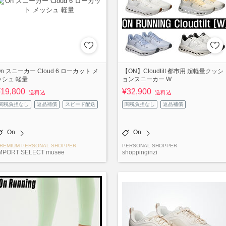
On スニーカー Cloud 6 ローカット メ
【ON】Cloudtilt 都市用 超軽量クッシ
ッシュ 軽量
ョンスニーカー W
¥19,800
¥32,900
送料込
送料込
関税負担なし
返品補償
スピード配送
関税負担なし
返品補償
On
On
REMIUM PERSONAL SHOPPER
PERSONAL SHOPPER
MPORT SELECT musee
shoppinginzi