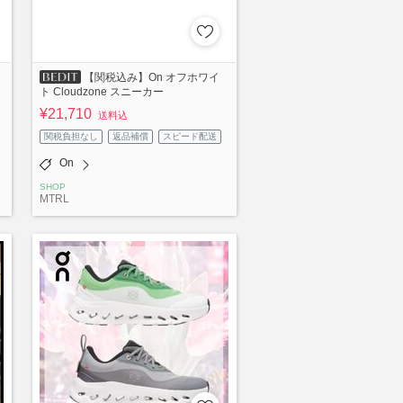
【関税込み】On オフホワイ
ト Cloudzone スニーカー
¥21,710
送料込
関税負担なし
返品補償
スピード配送
On
SHOP
MTRL