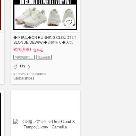
◆正規品◆ON RUNNING CLOUDTILT
BLONDE DEW(W)◆追跡あり◆人気
¥29,980
送料込
関税負担なし
返品補償
On
PERSONAL SHOPPER
Globalshoes