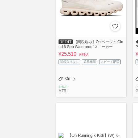
【関税込み】On ベージュ Clo
ud 6 Geo Waterproof スニーカー
¥25,510
送料込
関税負担なし
返品補償
スピード配送
On
SHOP
P
MTRL
G