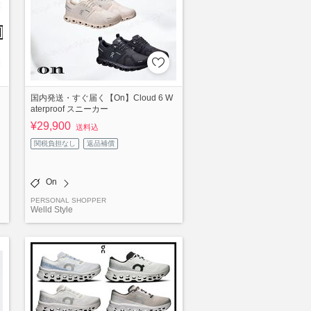
国内発送・すぐ届く【On】Cloud 6 W
aterproof スニーカー
¥29,900
送料込
関税負担なし
返品補償
On
PERSONAL SHOPPER
Welld Style