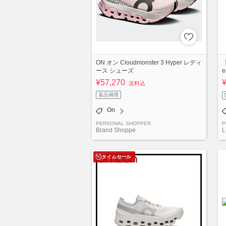
ON オン Cloudmonster 3 Hyper レディ
【
ース シューズ
¥57,270
送料込
返品補償
On
PERSONAL SHOPPER
P
Brand Shoppe
L
タイムセール