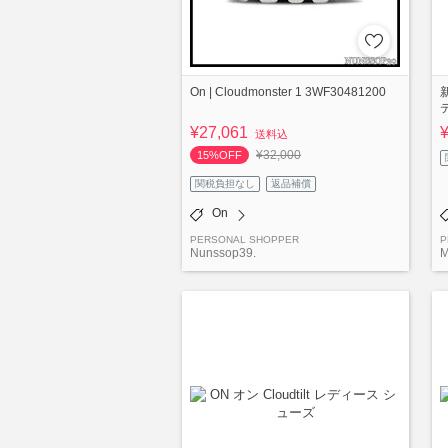
On | Cloudmonster 1 3WF30481200
¥27,061
送料込
¥32,000
15%OFF
関税負担なし
返品補償
On
PERSONAL SHOPPER
P
Nunssop39.
M