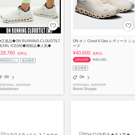
◆正規品◆ON RUNNING CLOUDTILT
ON オン Cloud 6 Geo レディース シ
PEARL ICE(W)◆関税込◆人気◆
ーズ
¥28,760
¥40,600
送料込
送料込
¥48,780
16%OFF
関税負担なし
返品補償
返品補償
On
On
ERSONAL SHOPPER
PERSONAL SHOPPER
lobalshoes
Brand Shoppe