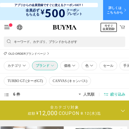
アプリからの会員登録ですぐに使えるクーポンGET！
詳しくは
500
¥
全員必ず
クーポン
こちらから
プレゼント
もらえる
今すぐ
日本語
English
简体中文
繁體中文
会員登録!
OLD ORDERブランドページ
カテゴリ
ブランド
価格
色
セール
手
TURBO GT (ターボGT)
CANVAS (キャンバス)
6 件
人気順
絞り込み
全カテゴリ対象
12,000
COUPON
¥
8.12(水)迄
総額