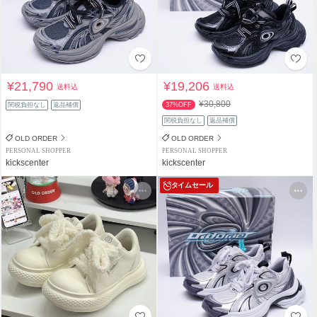
¥21,790
¥19,206
送料込
送料込
¥30,800
関税負担なし
返品補償
37%OFF
関税負担なし
返品補償
OLD ORDER
OLD ORDER
PERSONAL SHOPPER
PERSONAL SHOPPER
kickscenter
kickscenter
タイムセール