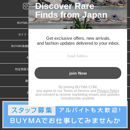
BUYMAスタートガイド
安心への取り組み
ガイド・お問い合わせ
かんたん購入ガイド
BUYMA偽物販売防止の取り組み
BUYMA CARD
利用規約
プライバシー
特定商取引法に関する表記
お客様情報の外部送信について
脆弱性報告
お知らせ(PCサイト)
会社案内
スタッフ募集