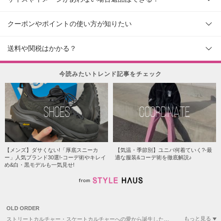
クーポンやポイントの使い方が知りたい
送料や関税はかかる？
今読みたいトレンド記事をチェック
SHOES
COORDINATE
【メンズ】ダサくない!「厚底スニーカ
【気温・季節別】ユニバ何着ていく?-最
ー」人気ブランド30選!-コーデ術やキレイ
適な服装&コーデ術を徹底解説♪
め&白・黒モデルも一気見せ!
OLD ORDER
もっと見る
ストリートカルチャー・スケートカルチャーへの愛から誕生した、中国発のスニーカーブランド。2019年創業と若いブランドながら、その独自性の高いデザインでSNSを中心に人気が急上昇中。今最も目が離せない、注目のストリートスニーカーブランドです。