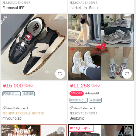
PERSONAL SHOPPER
PERSONAL SHOPPER
FormosaLIFE
market_ in_Seoul
¥15,000
¥11,258
送料込
送料込
¥18,000
関税負担なし
返品補償
37%OFF
関税負担なし
返品補償
New Balance
New Balance
PREMIUM PERSONAL SHOPPER
PERSONAL SHOPPER
miyoung.sp
BestShip
¥100クーポン