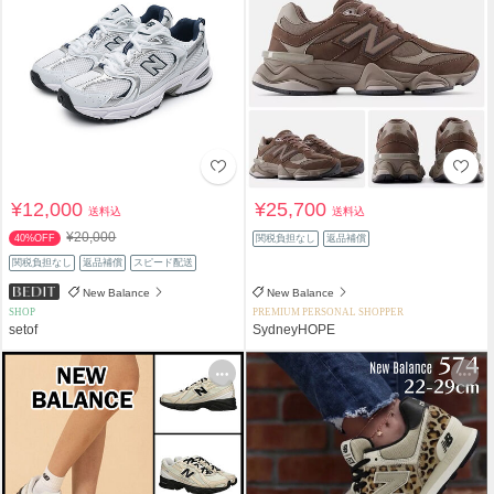
¥12,000
¥25,700
送料込
送料込
¥20,000
40%OFF
関税負担なし
返品補償
関税負担なし
返品補償
スピード配送
New Balance
New Balance
SHOP
PREMIUM PERSONAL SHOPPER
setof
SydneyHOPE