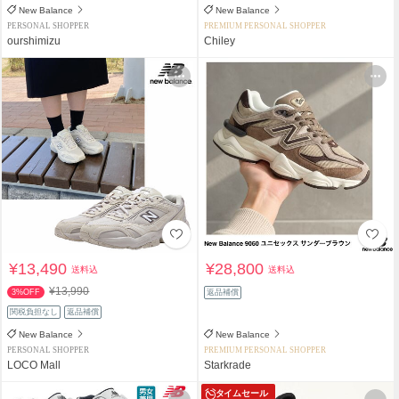
New Balance
New Balance
PERSONAL SHOPPER
PREMIUM PERSONAL SHOPPER
ourshimizu
Chiley
¥13,490
¥28,800
送料込
送料込
¥13,990
3%OFF
返品補償
関税負担なし
返品補償
New Balance
New Balance
PERSONAL SHOPPER
PREMIUM PERSONAL SHOPPER
LOCO Mall
Starkrade
タイムセール