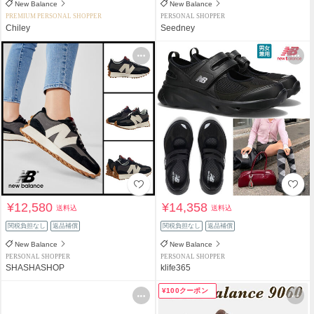
New Balance
New Balance
PREMIUM PERSONAL SHOPPER
PERSONAL SHOPPER
Chiley
Seedney
¥12,580
¥14,358
送料込
送料込
関税負担なし
返品補償
関税負担なし
返品補償
New Balance
New Balance
PERSONAL SHOPPER
PERSONAL SHOPPER
SHASHASHOP
klife365
¥100クーポン