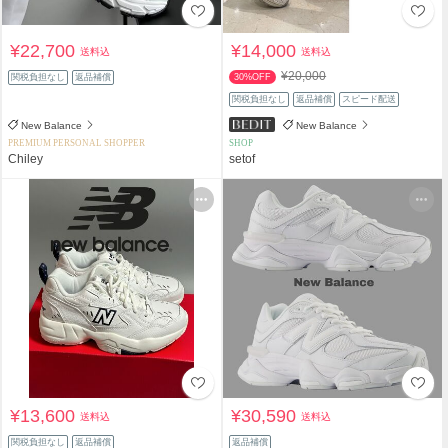
¥22,700
¥14,000
送料込
送料込
¥20,000
関税負担なし
返品補償
30%OFF
関税負担なし
返品補償
スピード配送
New Balance
New Balance
PREMIUM PERSONAL SHOPPER
SHOP
Chiley
setof
¥13,600
¥30,590
送料込
送料込
関税負担なし
返品補償
返品補償