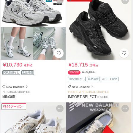
¥10,730
¥18,715
送料込
送料込
¥19,800
関税負担なし
返品補償
5%OFF
関税負担なし
返品補償
スピード配送
New Balance
New Balance
PERSONAL SHOPPER
PREMIUM PERSONAL SHOPPER
klife365
IMPORT SELECT musee
¥300クーポン