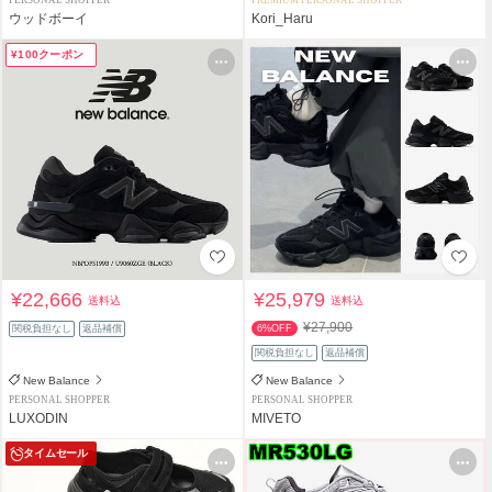
PERSONAL SHOPPER
PREMIUM PERSONAL SHOPPER
ウッドボーイ
Kori_Haru
¥100クーポン
¥22,666
¥25,979
送料込
送料込
¥27,900
関税負担なし
返品補償
6%OFF
関税負担なし
返品補償
New Balance
New Balance
PERSONAL SHOPPER
PERSONAL SHOPPER
LUXODIN
MIVETO
タイムセール