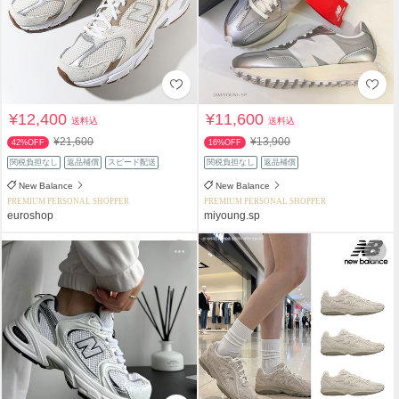
¥12,400
¥11,600
送料込
送料込
¥21,600
¥13,900
42%OFF
16%OFF
関税負担なし
返品補償
スピード配送
関税負担なし
返品補償
New Balance
New Balance
PREMIUM PERSONAL SHOPPER
PREMIUM PERSONAL SHOPPER
euroshop
miyoung.sp