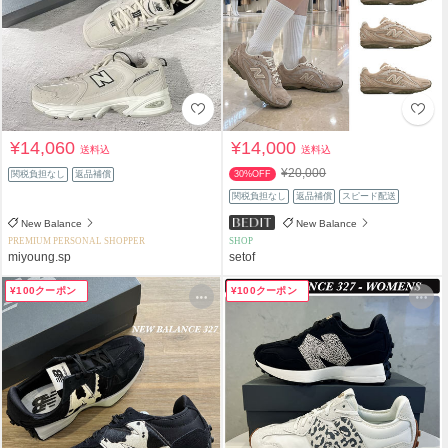
¥14,060
¥14,000
送料込
送料込
¥20,000
関税負担なし
返品補償
30%OFF
関税負担なし
返品補償
スピード配送
New Balance
New Balance
PREMIUM PERSONAL SHOPPER
SHOP
miyoung.sp
setof
¥100クーポン
¥100クーポン