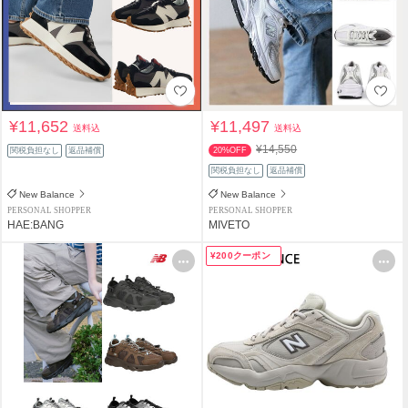
¥11,652
¥11,497
送料込
送料込
¥14,550
関税負担なし
返品補償
20%OFF
関税負担なし
返品補償
New Balance
New Balance
PERSONAL SHOPPER
PERSONAL SHOPPER
HAE:BANG
MIVETO
¥200クーポン