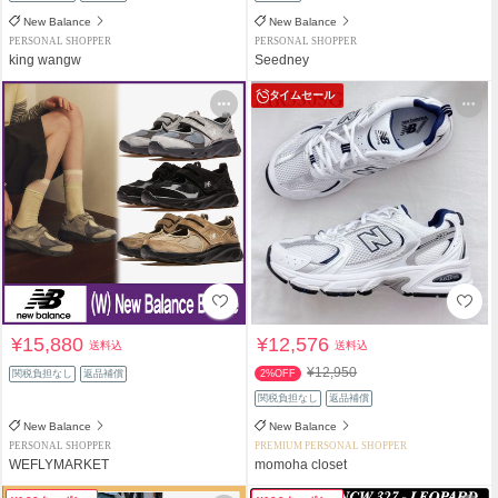
New Balance
New Balance
PERSONAL SHOPPER
PERSONAL SHOPPER
king wangw
Seedney
タイムセール
¥15,880
¥12,576
送料込
送料込
¥12,950
関税負担なし
返品補償
2%OFF
関税負担なし
返品補償
New Balance
New Balance
PERSONAL SHOPPER
PREMIUM PERSONAL SHOPPER
WEFLYMARKET
momoha closet