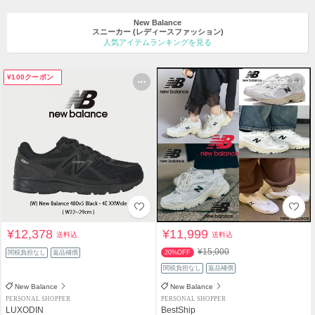
New Balance
スニーカー
(レディースファッション)
人気アイテムランキングを見る
¥100クーポン
¥12,378
¥11,999
送料込
送料込
¥15,000
関税負担なし
返品補償
20%OFF
関税負担なし
返品補償
New Balance
New Balance
PERSONAL SHOPPER
PERSONAL SHOPPER
LUXODIN
BestShip