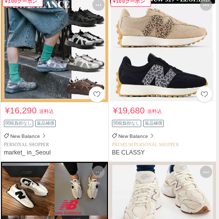
¥100クーポン
¥100クーポン
¥16,290
¥19,680
送料込
送料込
関税負担なし
返品補償
関税負担なし
返品補償
New Balance
New Balance
PERSONAL SHOPPER
PREMIUM PERSONAL SHOPPER
market_ in_Seoul
BE CLASSY