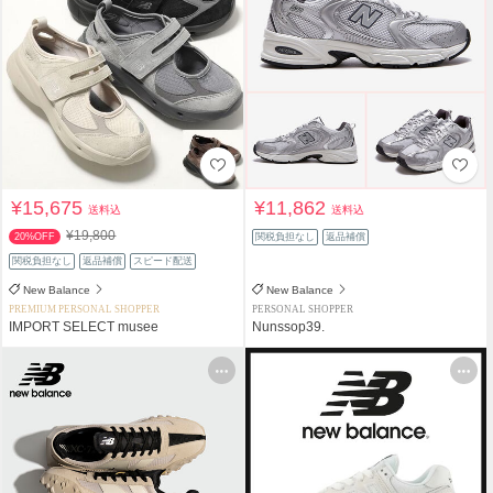
¥15,675
¥11,862
送料込
送料込
¥19,800
20%OFF
関税負担なし
返品補償
関税負担なし
返品補償
スピード配送
New Balance
New Balance
PREMIUM PERSONAL SHOPPER
PERSONAL SHOPPER
IMPORT SELECT musee
Nunssop39.