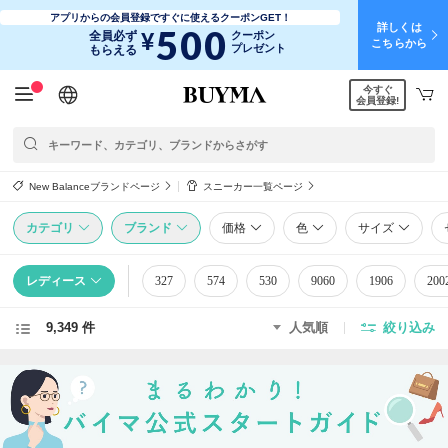
アプリからの会員登録ですぐに使えるクーポンGET！
詳しくは
500
¥
全員必ず
クーポン
こちらから
プレゼント
もらえる
今すぐ
日本語
English
简体中文
繁體中文
会員登録!
New Balanceブランドページ
スニーカー一覧ページ
カテゴリ
ブランド
価格
色
サイズ
レディース
327
574
530
9060
1906
200
9,349 件
人気順
絞り込み