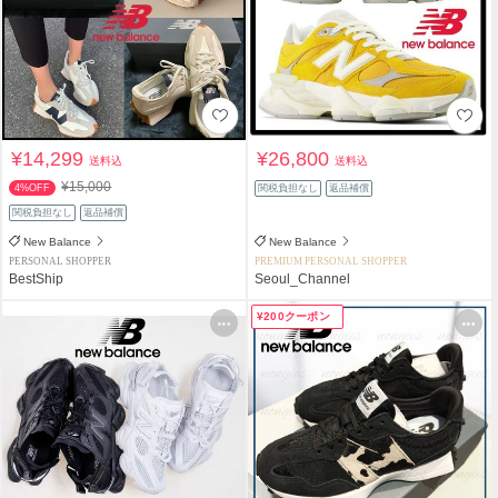
¥14,299
¥26,800
送料込
送料込
¥15,000
4%OFF
関税負担なし
返品補償
関税負担なし
返品補償
New Balance
New Balance
PERSONAL SHOPPER
PREMIUM PERSONAL SHOPPER
BestShip
Seoul_Channel
¥200クーポン