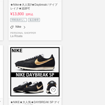
★Nike★大人気!!★Daybreak / デイブ
レイク★追跡可
¥13,800
送料込
関税負担なし
返品補償
Nike
PERSONAL SHOPPER
La Risata
イ
★NIKE★大人気★DAYBREAK SP デイ