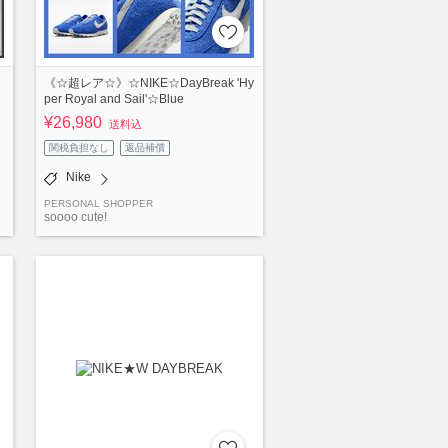
カ
《☆超レア☆》☆NIKE☆DayBreak 'Hy
per Royal and Sail'☆Blue
¥26,980
送料込
関税負担なし
返品補償
Nike
PERSONAL SHOPPER
soooo cute!