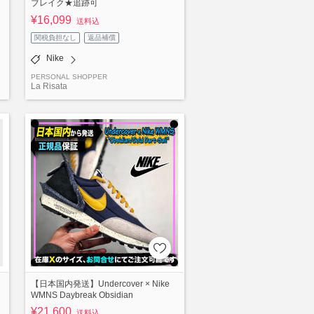
ブレイク★追跡可
¥16,099
送料込
関税負担なし
返品補償
Nike
PERSONAL SHOPPER
La Risata
【日本国内発送】Undercover × Nike
WMNS Daybreak Obsidian
¥21,600
送料込