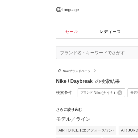
English
日本語
简体中文
繁體中文
Language
セール
レディース
Nikeブランドページ
Nike / Daybreak
の検索結果
検索条件
Nike(ナイキ)
ブランド
モデ
さらに絞り込む
モデル／ライン
AIR FORCE 1(エアフォースワン)
AIR JO