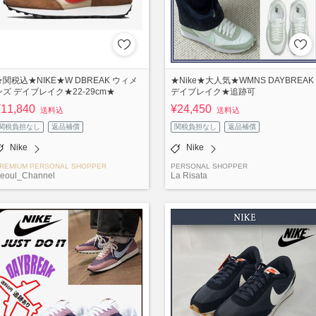
★関税込★NIKE★W DBREAK ウィメ
★Nike★大人気★WMNS DAYBREAK
ンズ デイブレイク★22-29cm★
デイブレイク★追跡可
¥11,840
¥24,450
送料込
送料込
関税負担なし
返品補償
関税負担なし
返品補償
Nike
Nike
REMIUM PERSONAL SHOPPER
PERSONAL SHOPPER
eoul_Channel
La Risata