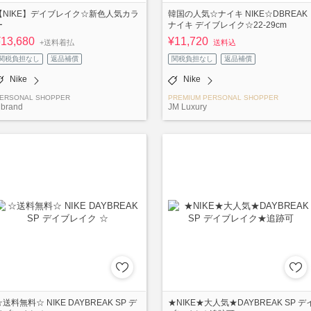
【NIKE】デイブレイク☆新色人気カラ
韓国の人気☆ナイキ NIKE☆DBREAK
ー
ナイキ デイブレイク☆22-29cm
¥13,680
¥11,720
+送料着払
送料込
関税負担なし
返品補償
関税負担なし
返品補償
Nike
Nike
ERSONAL SHOPPER
PREMIUM PERSONAL SHOPPER
brand
JM Luxury
☆送料無料☆ NIKE DAYBREAK SP デ
★NIKE★大人気★DAYBREAK SP デ