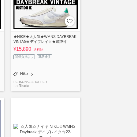
★NIKE★大人気★WMNS DAYBREAK
VINTAGE デイブレイク★追跡可
¥15,890
送料込
関税負担なし
返品補償
Nike
PERSONAL SHOPPER
La Risata