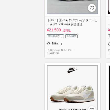
【NIKE】新作★デイブレイクスニーカ
ー★(22~29Cm)★安全発送
¥21,500
送料込
関税負担なし
返品補償
Nike
PERSONAL SHOPPER
P
JJ Adonis
J