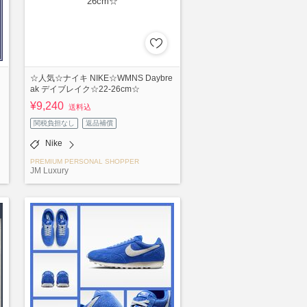
☆人気☆ナイキ NIKE☆WMNS Daybre
ak デイブレイク☆22-26cm☆
¥9,240
送料込
関税負担なし
返品補償
Nike
PREMIUM PERSONAL SHOPPER
JM Luxury