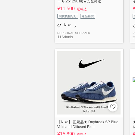
ー★(25~29Cm)★安全発送
¥11,500
送料込
関税負担なし
返品補償
Nike
PERSONAL SHOPPER
P
JJ Adonis
s
【Nike】 正規品★ Daybreak SP Blue
Void and Diffused Blue
¥15,890
送料込