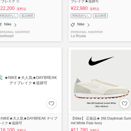
イブレイク ☆
ブレイク★追跡可
¥22,200
¥22,980
送料込
送料込
関税負担なし
返品補償
関税負担なし
返品補償
Nike
Nike
ERSONAL SHOPPER
PERSONAL SHOPPER
teelheart
La Risata
★NIKE★大人気★DAYBREAK デイブ
【Nike】 正規品★ (W) Daybreak Sum
レイク★追跡可
mit White Pale Ivory
¥16,100
¥11,780
送料込
送料込