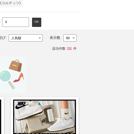
Z(コルテッツ)
～
OK
¥
並び
表示数
該当件数
111
件