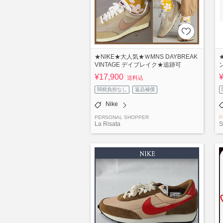
★NIKE★大人気★ＷMNS DAYBREAK
VINTAGE デイブレイク★追跡可
¥17,900
送料込
関税負担なし
返品補償
Nike
PERSONAL SHOPPER
P
La Risata
S