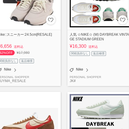
ike::スニーカー:24.5cm[RESALE]
人気 ☆NIKE☆ (W) DAYBREAK VINTA
GE STADIUM GREEN
¥6,656
¥16,300
送料込
送料込
¥17,980
62%OFF
関税負担なし
返品補償
関税負担なし
返品補償
Nike
Nike
ERSONAL SHOPPER
PERSONAL SHOPPER
BUYMA_RESALE
JK#