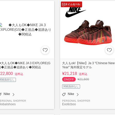
タイムセール
大人もOK◆NIKE JA 3 EXPLORE(G
大人もok!【Nike】Ja 3 "Chinese New
S)◆正規品◆追跡あり◆関税込
Year" 海外限定モデル
¥22,800
¥21,218
送料込
送料込
¥21,600
1%OFF
関税負担なし
関税負担なし
Nike
Nike
ERSONAL SHOPPER
PERSONAL SHOPPER
lobalshoes
Exoticboo