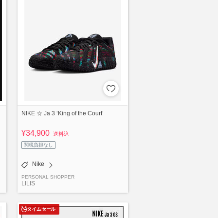
ク
NIKE ☆ Ja 3 ‘King of the Court’
¥34,900
送料込
関税負担なし
Nike
PERSONAL SHOPPER
LILIS
タイムセール