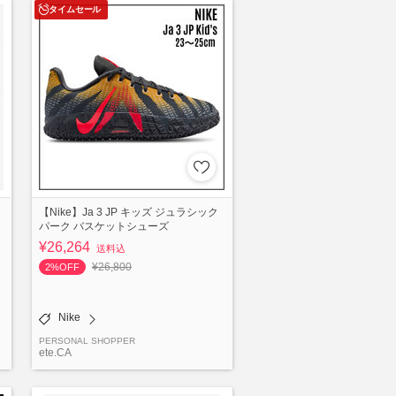
タイムセール
【Nike】Ja 3 JP キッズ ジュラシック
パーク バスケットシューズ
¥26,264
送料込
¥26,800
2%OFF
Nike
PERSONAL SHOPPER
ete.CA