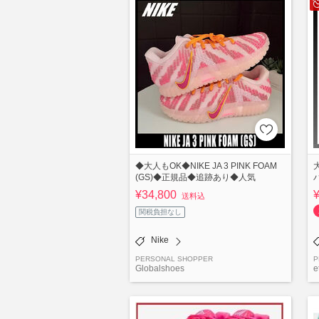
◆大人もOK◆NIKE JA 3 PINK FOAM
大
(GS)◆正規品◆追跡あり◆人気
¥34,800
送料込
関税負担なし
Nike
PERSONAL SHOPPER
P
Globalshoes
e