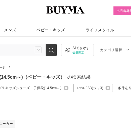
出品者募
メンズ
ベビー・キッズ
ライフスタイル
AIでさがす
カテゴリ選択
会員限定
ページ
供靴(14.5cm～)（ベビー・キッズ）
の検索結果
キッズシューズ・子供靴(14.5cm～)
JA3(ジャ3)
条件を
ゴリ
モデル
ニーカー