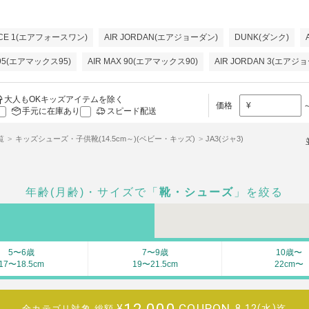
RCE 1(エアフォースワン)
AIR JORDAN(エアジョーダン)
DUNK(ダンク)
 95(エアマックス95)
AIR MAX 90(エアマックス90)
AIR JORDAN 3(エアジ
大人もOKキッズアイテムを除く
価格
¥
手元に在庫あり
スピード配送
覧
キッズシューズ・子供靴(14.5cm～)(ベビー・キッズ)
JA3(ジャ3)
年齢(月齢)・サイズで「
靴・シューズ
」を絞る
5〜6歳
7〜9歳
10歳〜
17〜18.5cm
19〜21.5cm
22cm〜
12,000
COUPON
¥
8.12(水)迄
全カテゴリ対象
総額