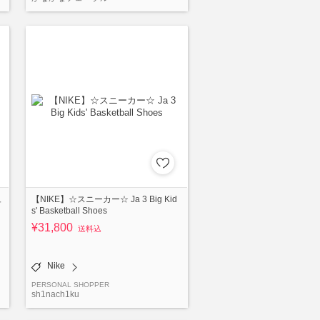
ュ
【NIKE】☆スニーカー☆ Ja 3 Big Kid
s' Basketball Shoes
¥31,800
送料込
Nike
PERSONAL SHOPPER
sh1nach1ku