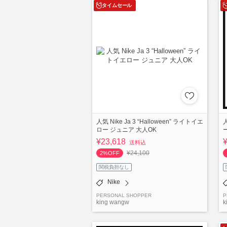
タイムセール
人気 Nike Ja 3 “Halloween” ライトイエ
人
ロー ジュニア 大人OK
¥23,618
送料込
¥24,100
2%OFF
関税負担なし
Nike
PERSONAL SHOPPER
P
king wangw
k