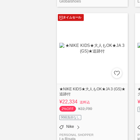
Globalshoes
L
タイムセール
★NIKE KIDS★大人もOK★JA 3 (GS)★
追跡付
¥22,334
送料込
¥22,790
2%OFF
関税負担なし
Nike
PERSONAL SHOPPER
P
La Risata
k