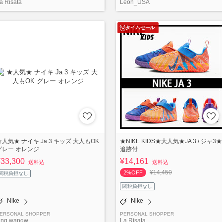
a Risata
Leon_USA
タイムセール
★人気★ ナイキ Ja 3 キッズ 大人もOK
★NIKE KIDS★大人気★JA 3 / ジャ3★
グレー オレンジ
追跡付
¥33,300
¥14,161
送料込
送料込
¥14,450
2%OFF
関税負担なし
関税負担なし
Nike
Nike
ERSONAL SHOPPER
PERSONAL SHOPPER
ing wangw
La Risata