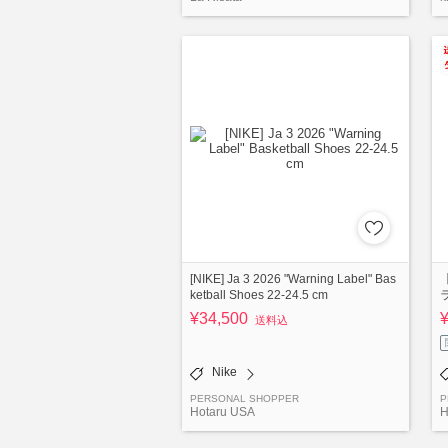
[NIKE] Ja 3 2026 "Warning Label" Bas
【
ketball Shoes 22-24.5 cm
¥34,500
送料込
Nike
PERSONAL SHOPPER
P
Hotaru USA
H