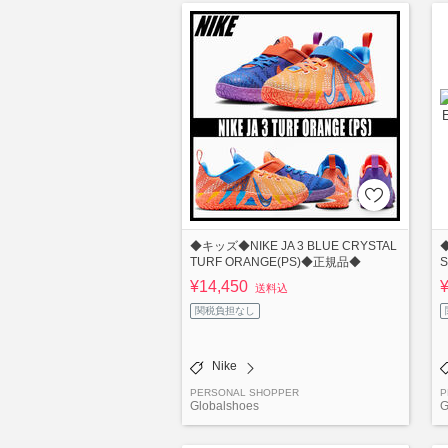
◆キッズ◆NIKE JA 3 BLUE CRYSTAL
◆
TURF ORANGE(PS)◆正規品◆
¥14,450
送料込
関税負担なし
Nike
PERSONAL SHOPPER
P
Globalshoes
G