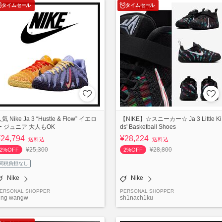
タイムセール
タイムセール
気 Nike Ja 3 “Hustle & Flow” イエロ
【NIKE】☆スニーカー☆ Ja 3 Little Ki
ー ジュニア 大人もOK
ds' Basketball Shoes
¥24,794
¥28,224
送料込
送料込
¥25,300
¥28,800
2%OFF
2%OFF
関税負担なし
Nike
Nike
ERSONAL SHOPPER
PERSONAL SHOPPER
ing wangw
sh1nach1ku