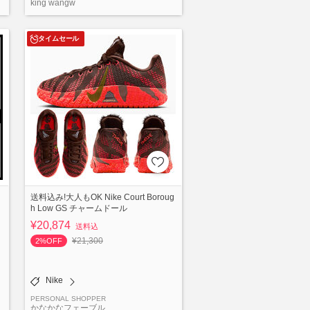
king wangw
タイムセール
送料込み!大人もOK Nike Court Boroug
h Low GS チャームドール
¥20,874
送料込
¥21,300
2%OFF
Nike
PERSONAL SHOPPER
かなかなフェーブル