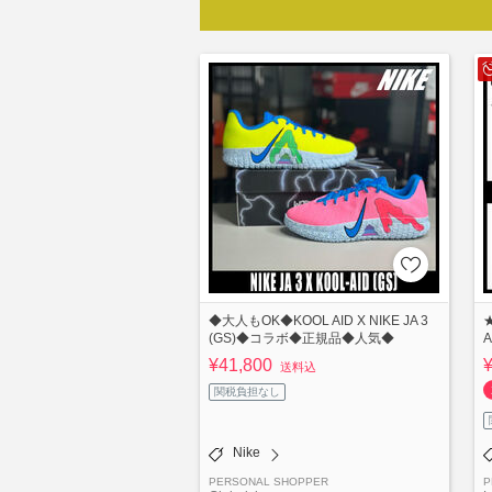
◆大人もOK◆KOOL AID X NIKE JA 3
★
(GS)◆コラボ◆正規品◆人気◆
A
¥41,800
送料込
関税負担なし
Nike
PERSONAL SHOPPER
P