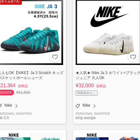
タイムセール
人もOK【NIKE】Ja 3 Scratch キッズ
★人気★ Nike Ja 3 ホワイト×ブラッ
バスケットボールシューズ
ジュニア 大人OK
¥21,364
¥32,000
送料込
送料込
¥21,800
2%OFF
関税負担なし
Nike
Nike
ERSONAL SHOPPER
PERSONAL SHOPPER
te.CA
king wangw