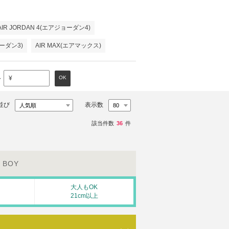
AIR JORDAN 4(エアジョーダン4)
ョーダン3)
AIR MAX(エアマックス)
～
OK
¥
並び
表示数
該当件数
36
件
BOY
大人もOK
21cm以上