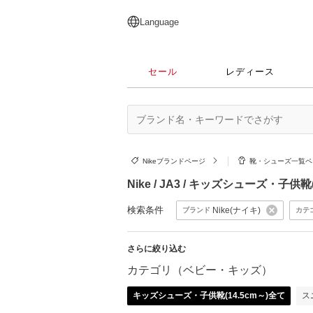
English
日本語
简体中文
繁體中文
Language
セール
レディース
Nikeブランドページ
靴・シューズ一覧
Nike / JA3 / キッズシューズ・子
検索条件
Nike(ナイキ)
ブランド
カテ
さらに絞り込む
カテゴリ（ベビー・キッズ）
キッズシューズ・子供靴(14.5cm～)全て
ス