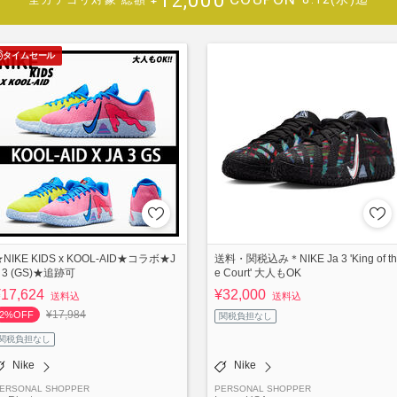
タイムセール
NIKE KIDS x KOOL-AID★コラボ★J
送料・関税込み＊NIKE Ja 3 'King of th
 3 (GS)★追跡可
e Court' 大人もOK
¥17,624
¥32,000
送料込
送料込
¥17,984
2%OFF
関税負担なし
関税負担なし
Nike
Nike
ERSONAL SHOPPER
PERSONAL SHOPPER