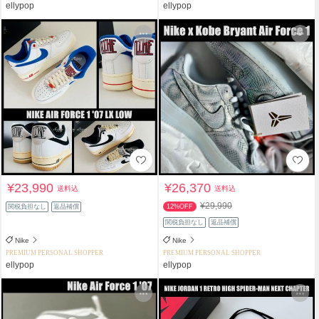
ellypop
ellypop
¥23,990
¥26,370
送料込
送料込
¥29,990
関税負担なし
返品補償
12%OFF
関税負担なし
返品補償
Nike
Nike
PREMIUM PERSONAL SHOPPER
PREMIUM PERSONAL SHOPPER
ellypop
ellypop