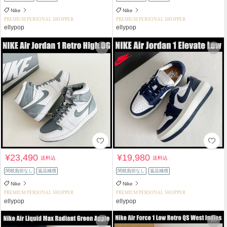
Nike
Nike
PREMIUM PERSONAL SHOPPER
PREMIUM PERSONAL SHOPPER
ellypop
ellypop
¥23,490
¥19,980
送料込
送料込
関税負担なし
返品補償
関税負担なし
返品補償
Nike
Nike
PREMIUM PERSONAL SHOPPER
PREMIUM PERSONAL SHOPPER
ellypop
ellypop