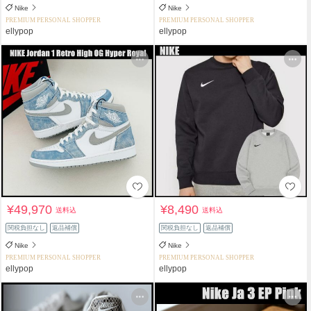
Nike
Nike
PREMIUM PERSONAL SHOPPER
PREMIUM PERSONAL SHOPPER
ellypop
ellypop
¥49,970
¥8,490
送料込
送料込
関税負担なし
返品補償
関税負担なし
返品補償
Nike
Nike
PREMIUM PERSONAL SHOPPER
PREMIUM PERSONAL SHOPPER
ellypop
ellypop