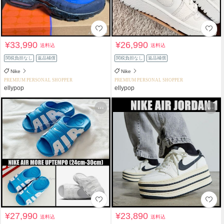
¥33,990
¥26,990
送料込
送料込
関税負担なし
返品補償
関税負担なし
返品補償
Nike
Nike
PREMIUM PERSONAL SHOPPER
PREMIUM PERSONAL SHOPPER
ellypop
ellypop
¥27,990
¥23,890
送料込
送料込