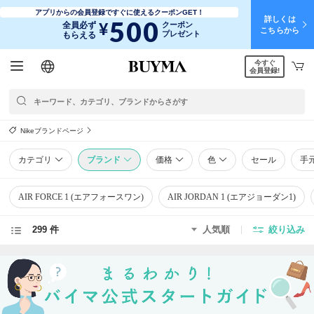
アプリからの会員登録ですぐに使えるクーポンGET！
詳しくは
500
¥
全員必ず
クーポン
こちらから
プレゼント
もらえる
今すぐ
日本語
English
简体中文
繁體中文
会員登録!
Nikeブランドページ
カテゴリ
ブランド
価格
色
セール
手
AIR FORCE 1 (エアフォースワン)
AIR JORDAN 1 (エアジョーダン1)
299 件
人気順
絞り込み