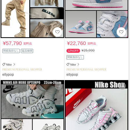
¥57,790
¥22,760
送料込
送料込
¥25,990
関税負担なし
返品補償
12%OFF
関税負担なし
Nike
Nike
PREMIUM PERSONAL SHOPPER
PREMIUM PERSONAL SHOPPER
ellypop
ellypop