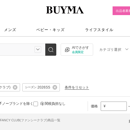
出品者募
メンズ
ベビー・キッズ
ライフスタイル
AIでさがす
カテゴリ選択
会員限定
クラブ)
条件をリセット
2026SS
シーズン
ノーブランドを除く
関税負担なし
価格
¥
FANCY CLUB(ファンシークラブ)商品一覧