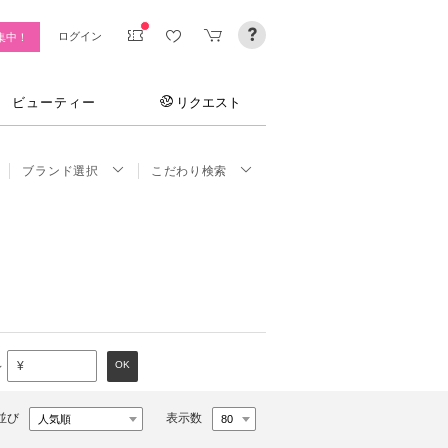
ログイン
集中！
ビューティー
リクエスト
ブランド選択
こだわり検索
～
OK
¥
並び
表示数