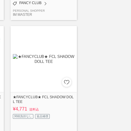
FANCY CLUB
PERSONAL SHOPPER
IM MASTER
E
★FANCYCLUB★ FCL SHADOW DOL
L TEE
¥4,771
送料込
関税負担なし
返品補償