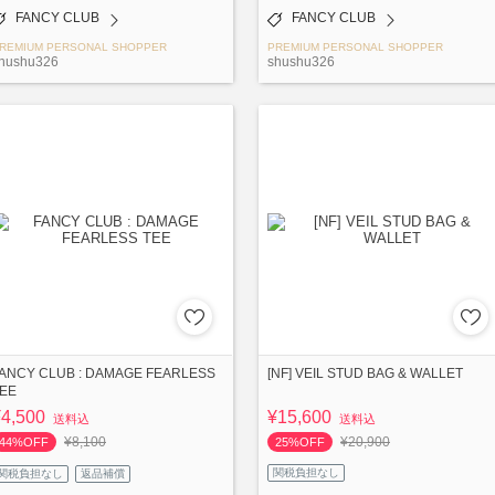
FANCY CLUB
FANCY CLUB
REMIUM PERSONAL SHOPPER
PREMIUM PERSONAL SHOPPER
hushu326
shushu326
ANCY CLUB : DAMAGE FEARLESS
[NF] VEIL STUD BAG & WALLET
EE
¥4,500
¥15,600
送料込
送料込
¥8,100
¥20,900
44%OFF
25%OFF
関税負担なし
関税負担なし
返品補償