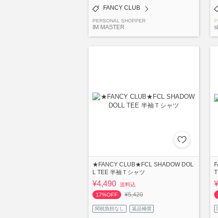
FANCY CLUB
PERSONAL SHOPPER
P
IM MASTER
s
★FANCY CLUB★FCL SHADOW DOL
F
L TEE 半袖Ｔシャツ
T
¥4,490
送料込
¥5,420
17%OFF
関税負担なし
返品補償