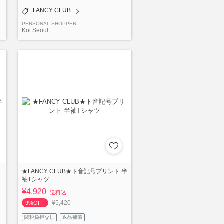
FANCY CLUB
PERSONAL SHOPPER
Koi Seoul
★FANCY CLUB★ト音記号プリント 半
袖Tシャツ
¥4,920
送料込
¥5,420
9%OFF
関税負担なし
返品補償