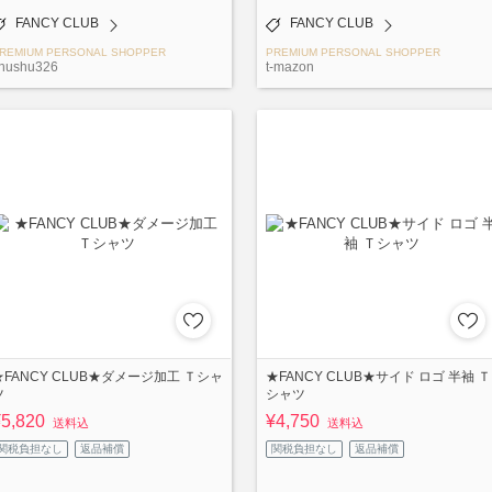
FANCY CLUB
FANCY CLUB
REMIUM PERSONAL SHOPPER
PREMIUM PERSONAL SHOPPER
hushu326
t-mazon
★FANCY CLUB★ダメージ加工 Ｔシャ
★FANCY CLUB★サイド ロゴ 半袖 Ｔ
ツ
シャツ
¥5,820
¥4,750
送料込
送料込
関税負担なし
返品補償
関税負担なし
返品補償