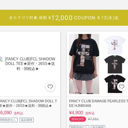
12,000
COUPON
¥
8.12(水)迄
全カテゴリ対象
総額
FANCY CLUB]FCL SHADOW DOLL T
FANCY CLUB DAMAGE FEARLESS 
EE★新作・26SS★送料・関税込★
EE HJ6B0466
¥6,090
¥4,900
送料込
送料込
¥7,551
35%OFF
関税負担なし
返品補償
関税負担なし
返品補償