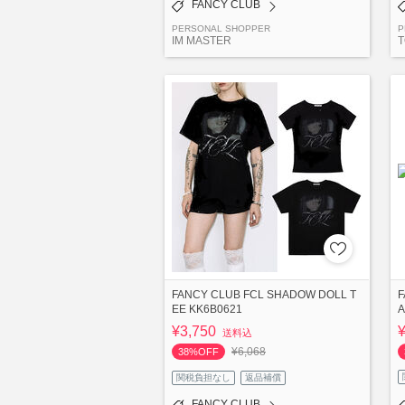
FANCY CLUB
PERSONAL SHOPPER
P
IM MASTER
T
FANCY CLUB FCL SHADOW DOLL T
F
EE KK6B0621
A
¥3,750
送料込
¥6,068
38%OFF
関税負担なし
返品補償
FANCY CLUB