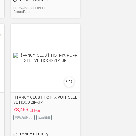
PERSONAL SHOPPER
BearsBase
【FANCY CLUB】HOTFIX PUFF SLEE
VE HOOD ZIP-UP
¥8,466
送料込
関税負担なし
返品補償
FANCY CLUB