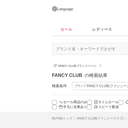
English
日本語
简体中文
繁體中文
Language
セール
レディース
FANCY CLUBブランドページ
FANCY CLUB
の検索結果
検索条件
FANCY CLUB(ファンシー
ブランド
セール商品のみ
タイムセール
手元に在庫あり
スピード配送
BUYMAトップ
FANCY CLUB(ファンシークラブ)