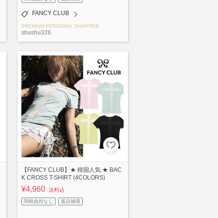
FANCY CLUB
PREMIUM PERSONAL SHOPPER
shushu326
【FANCY CLUB】★ 韓国人気 ★ BAC
K CROSS T-SHIRT (4COLORS)
¥4,960
送料込
関税負担なし
返品補償