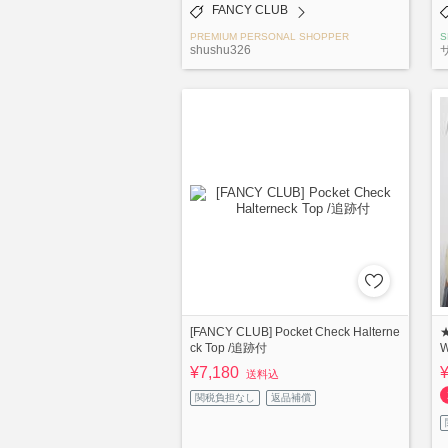
FANCY CLUB
PREMIUM PERSONAL SHOPPER
S
shushu326
[FANCY CLUB] Pocket Check Halterne
★
ck Top /追跡付
¥7,180
送料込
関税負担なし
返品補償