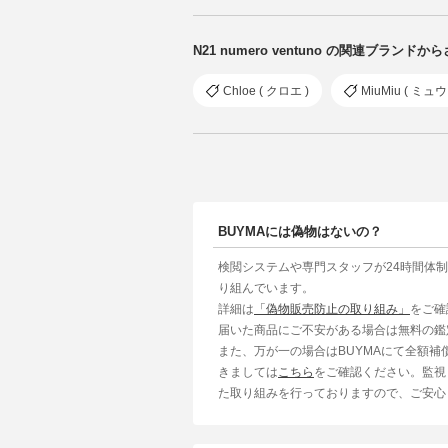
N21 numero ventuno の関連ブランドか
Chloe ( クロエ )
MiuMiu ( ミュ
BUYMAには偽物はないの？
検閲システムや専門スタッフが24時間体
り組んでいます。
詳細は
「偽物販売防止の取り組み」
をご確
届いた商品にご不安がある場合は無料の鑑
また、万が一の場合はBUYMAにて全額
きましては
こちら
をご確認ください。監視
た取り組みを行っておりますので、ご安心