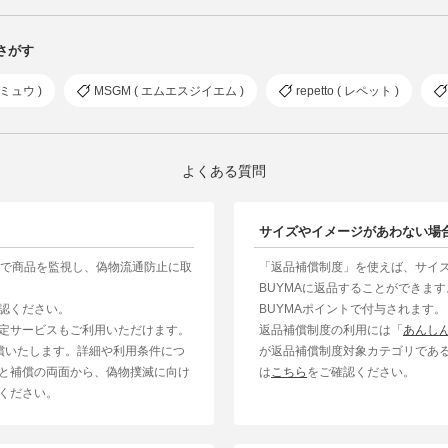
らさがす
ウミュウ )
MSGM ( エムエスジイエム )
repetto ( レペット )
よくある質問
サイズやイメージがあわない場
制で商品を監視し、偽物流通防止に取
「返品補償制度」を使えば、サイ
BUYMAに返品することができま
認ください。
BUYMAポイントで付与されます。
定サービスもご利用いただけます。
返品補償制度の利用には「
あんし
補償いたします。詳細や利用条件につ
が返品補償制度対象カテゴリであ
と補償の両面から、偽物撲滅に向け
は
こちら
をご確認ください。
ください。