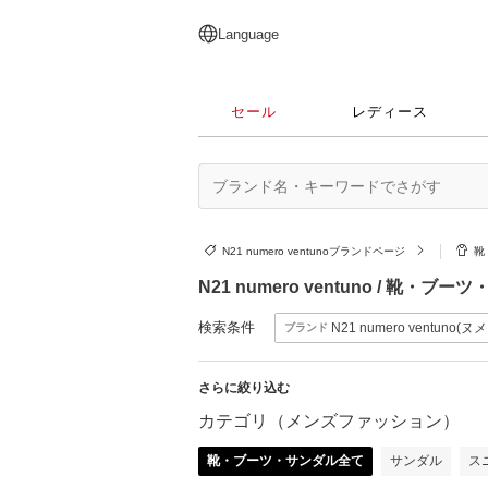
English
日本語
简体中文
繁體中文
Language
セール
レディース
N21 numero ventunoブランドページ
靴
N21 numero ventuno / 
検索条件
N21 numero ventun
ブランド
さらに絞り込む
カテゴリ（メンズファッション）
靴・ブーツ・サンダル全て
サンダル
ス