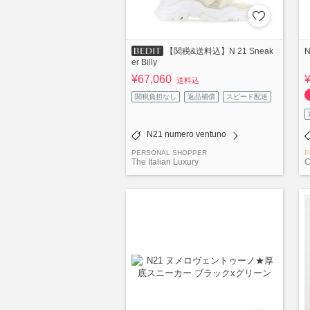
N
【関税&送料込】N 21 Sneak
er Billy
¥67,060
送料込
関税負担なし
返品補償
スピード配送
N21 numero ventuno
PERSONAL SHOPPER
P
The Italian Luxury
C