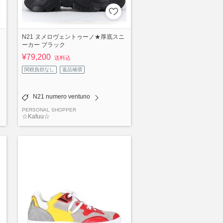
N21 ヌメロヴェントゥーノ★厚底スニ
ーカー ブラック
¥79,200
送料込
関税負担なし
返品補償
N21 numero ventuno
PERSONAL SHOPPER
☆Kafuu☆