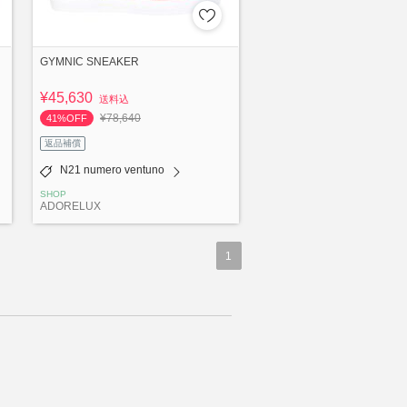
GYMNIC SNEAKER
¥45,630
送料込
¥78,640
41%OFF
返品補償
N21 numero ventuno
SHOP
ADORELUX
1