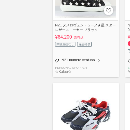
N21 ヌメロヴェントゥーノ★星 スター
N
レザースニーカー ブラック
0
¥64,200
送料込
関税負担なし
返品補償
N21 numero ventuno
PERSONAL SHOPPER
S
☆Kafuu☆