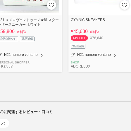
N21 ヌメロヴェントゥーノ★星 スター
GYMNIC SNEAKERS
レザースニーカー ホワイト
¥59,800
¥45,630
送料込
送料込
¥78,640
41%OFF
関税負担なし
返品補償
返品補償
N21 numero ventuno
N21 numero ventuno
ERSONAL SHOPPER
SHOP
Kafuu☆
ADORELUX
トゥーノ)に関連するレビュー・口コミ
ーノ)