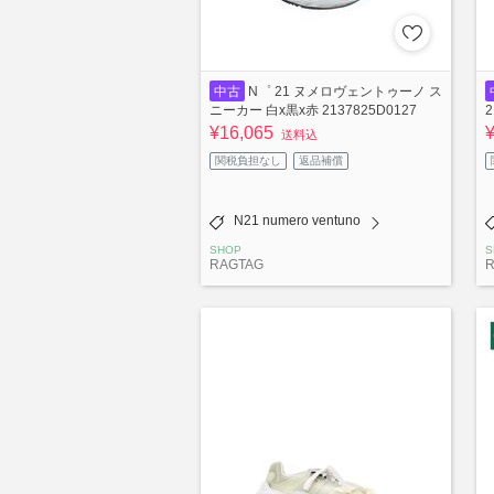
中古
N゜ 21 ヌメロヴェントゥーノ ス
ニーカー 白x黒x赤 2137825D0127
2
¥16,065
送料込
関税負担なし
返品補償
N21 numero ventuno
SHOP
S
RAGTAG