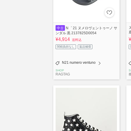
中古
N゜ 21 ヌメロヴェントゥーノ サ
ンダル 黒 2137825D0054
¥4,914
送料込
関税負担なし
返品補償
N21 numero ventuno
SHOP
S
RAGTAG