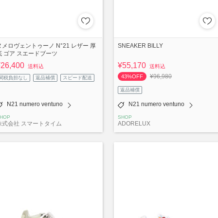
ヌメロヴェントゥーノ N°21 レザー 厚
SNEAKER BILLY
底 ゴア スエードブーツ
¥26,400
¥55,170
送料込
送料込
¥96,980
43%OFF
関税負担なし
返品補償
スピード配送
返品補償
N21 numero ventuno
N21 numero ventuno
HOP
SHOP
株式会社 スマートタイム
ADORELUX