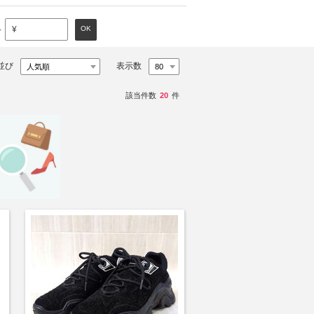
～
OK
¥
並び
表示数
該当件数
20
件