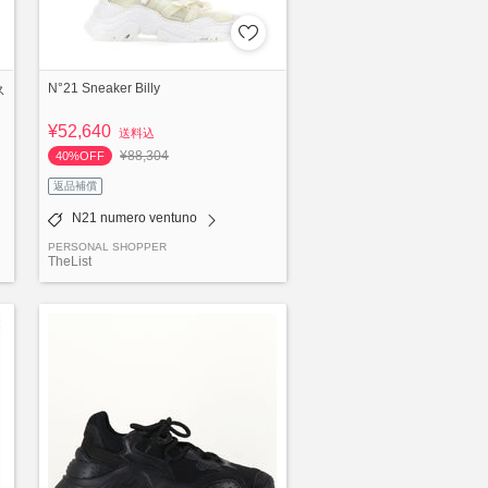
N°21 Sneaker Billy
ス
¥52,640
送料込
¥88,304
40%OFF
返品補償
N21 numero ventuno
PERSONAL SHOPPER
TheList