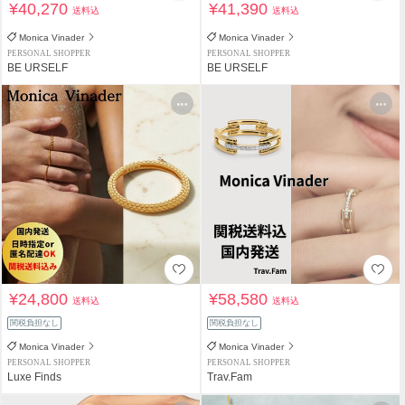
¥40,270
¥41,390
送料込
送料込
Monica Vinader
Monica Vinader
PERSONAL SHOPPER
PERSONAL SHOPPER
BE URSELF
BE URSELF
¥24,800
¥58,580
送料込
送料込
関税負担なし
関税負担なし
Monica Vinader
Monica Vinader
PERSONAL SHOPPER
PERSONAL SHOPPER
Luxe Finds
Trav.Fam