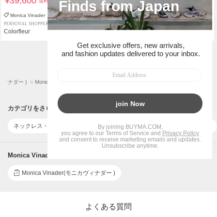
¥39,600
¥56,500
送料込
送料込
Monica Vinader
Monica Vinader
PERSONAL SHOPPER
PERSONAL SHOPPER
Colorfleur
C Flower
1
2
4
...
ニカヴィナダー )
Monica Vinader(モニカヴィナダー )商品一覧
アクセサリー(レディース)
カテゴリをさらに絞り込む
ネックレス・ペンダント
ピアス
指輪・リング
ブレスレット
Monica Vinader(モニカヴィナダー )に関連するレビュー・口コミ
Monica Vinader(モニカヴィナダー )
よくある質問