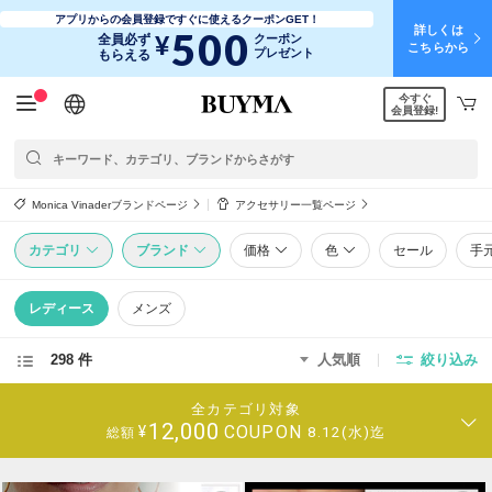
アプリからの会員登録ですぐに使えるクーポンGET！
詳しくは
500
¥
全員必ず
クーポン
こちらから
プレゼント
もらえる
今すぐ
日本語
English
简体中文
繁體中文
会員登録!
Monica Vinaderブランドページ
アクセサリー一覧ページ
カテゴリ
ブランド
価格
色
セール
手
レディース
メンズ
298 件
人気順
絞り込み
全カテゴリ対象
12,000
COUPON
¥
8.12(水)迄
総額