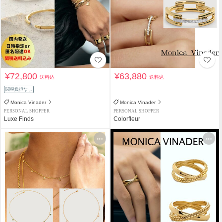
¥72,800
¥63,880
送料込
送料込
関税負担なし
Monica Vinader
Monica Vinader
PERSONAL SHOPPER
PERSONAL SHOPPER
Luxe Finds
Colorfleur