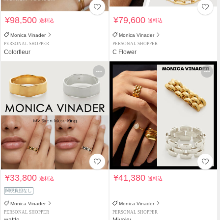
¥98,500
¥79,600
送料込
送料込
Monica Vinader
Monica Vinader
PERSONAL SHOPPER
PERSONAL SHOPPER
Colorfleur
C Flower
¥33,800
¥41,380
送料込
送料込
関税負担なし
Monica Vinader
Monica Vinader
PERSONAL SHOPPER
PERSONAL SHOPPER
wattle
Miyaky