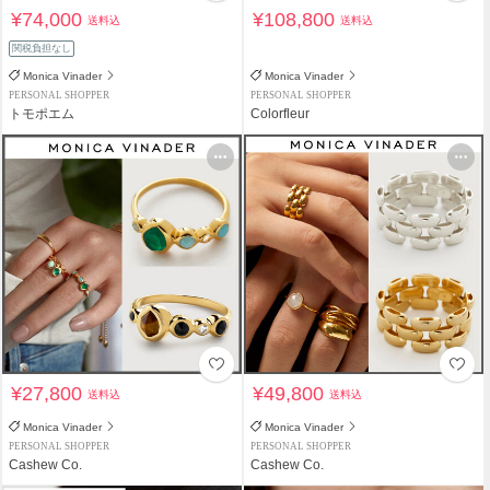
¥74,000
¥108,800
送料込
送料込
関税負担なし
Monica Vinader
Monica Vinader
PERSONAL SHOPPER
PERSONAL SHOPPER
トモポエム
Colorfleur
¥27,800
¥49,800
送料込
送料込
Monica Vinader
Monica Vinader
PERSONAL SHOPPER
PERSONAL SHOPPER
Cashew Co.
Cashew Co.