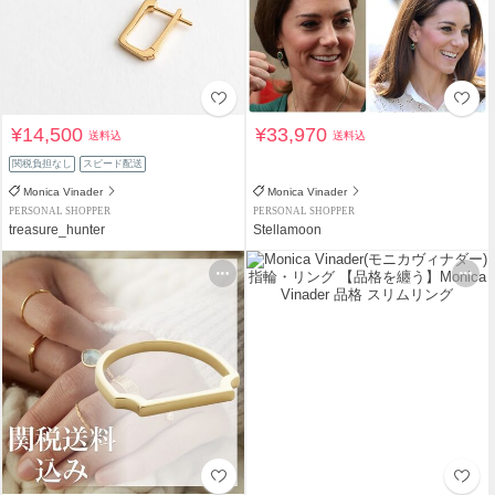
¥14,500
¥33,970
送料込
送料込
関税負担なし
スピード配送
Monica Vinader
Monica Vinader
PERSONAL SHOPPER
PERSONAL SHOPPER
treasure_hunter
Stellamoon