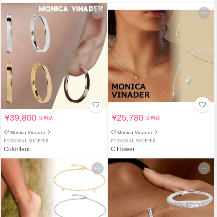
¥39,800
¥25,780
送料込
送料込
Monica Vinader
Monica Vinader
PERSONAL SHOPPER
PERSONAL SHOPPER
Colorfleur
C Flower