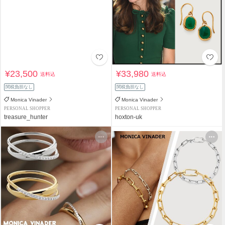
¥23,500
¥33,980
送料込
送料込
関税負担なし
関税負担なし
Monica Vinader
Monica Vinader
PERSONAL SHOPPER
PERSONAL SHOPPER
treasure_hunter
hoxton-uk