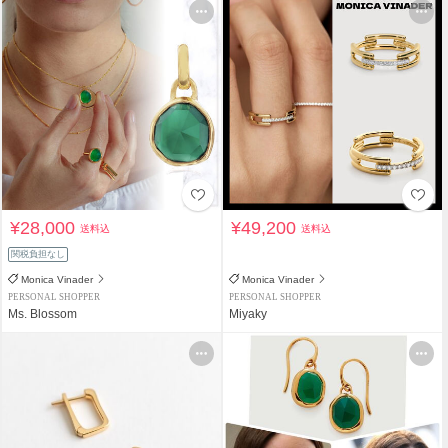
¥28,000
¥49,200
送料込
送料込
関税負担なし
Monica Vinader
Monica Vinader
PERSONAL SHOPPER
PERSONAL SHOPPER
Ms. Blossom
Miyaky