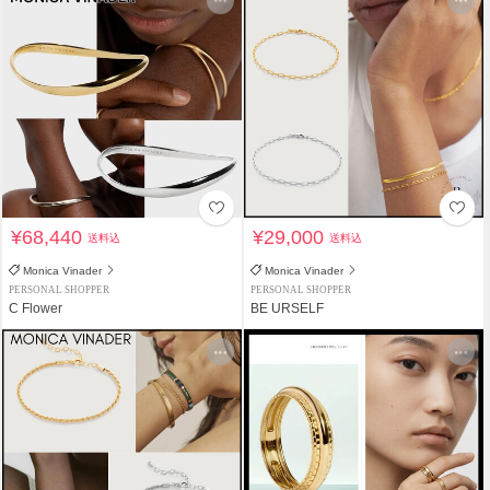
¥68,440
¥29,000
送料込
送料込
Monica Vinader
Monica Vinader
PERSONAL SHOPPER
PERSONAL SHOPPER
C Flower
BE URSELF