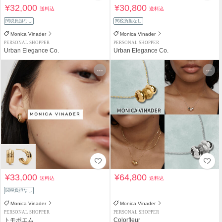
¥32,000
¥30,800
送料込
送料込
関税負担なし
関税負担なし
Monica Vinader
Monica Vinader
PERSONAL SHOPPER
PERSONAL SHOPPER
Urban Elegance Co.
Urban Elegance Co.
¥33,000
¥64,800
送料込
送料込
関税負担なし
Monica Vinader
Monica Vinader
PERSONAL SHOPPER
PERSONAL SHOPPER
トモポエム
Colorfleur