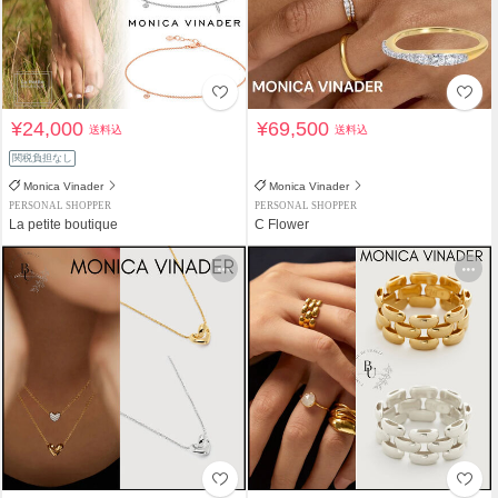
¥24,000
¥69,500
送料込
送料込
関税負担なし
Monica Vinader
Monica Vinader
PERSONAL SHOPPER
PERSONAL SHOPPER
La petite boutique
C Flower