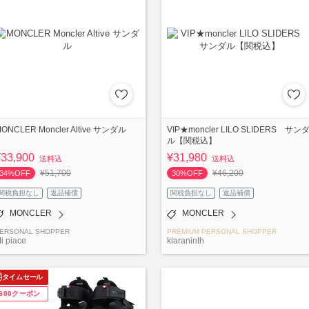
ONCLER Moncler Altive サンダル
VIP★moncler LILO SLIDERS サン
ル【関税込】
¥33,900
¥31,980
送料込
送料込
¥51,700
¥46,200
34%OFF
30%OFF
関税負担なし
返品補償
関税負担なし
返品補償
MONCLER
MONCLER
ERSONAL SHOPPER
PREMIUM PERSONAL SHOPPER
i piace
kiaraninth
タイムセール
¥600クーポン