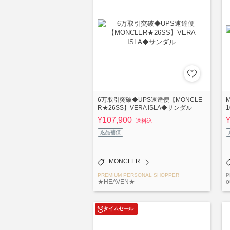
6万取引突破◆UPS速達便【MONCLE
M
R★26SS】VERA ISLA◆サンダル
1
¥107,900
送料込
返品補償
MONCLER
PREMIUM PERSONAL SHOPPER
P
★HEAVEN★
o
タイムセール