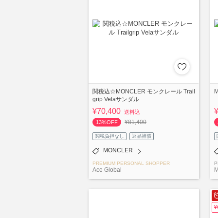
関税込☆MONCLER モンクレール Trail
M
grip Velaサンダル
¥70,400
送料込
¥81,400
13%OFF
関税負担なし
返品補償
MONCLER
PREMIUM PERSONAL SHOPPER
P
Ace Global
M