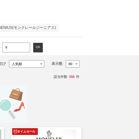
 GENIUS(モンクレールジーニアス)
～
OK
¥
並び
表示数
該当件数
358
件
タイムセール