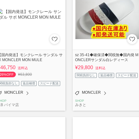
【国内発送】モンクレール サンダル サ
sz 35-41◆確保済◆関税無◆国内発 M
 MONCLER MON MULE
ONCLERサンダル白レディース
¥46,750
¥29,800
送料込
送料込
¥63,800
26%OFF
関税負担なし
返品補償
スピード配送
関税負担なし
返品補償
スピード配送
MONCLER
MONCLER
HOP
SHOP
ILB バイマ店
みきと