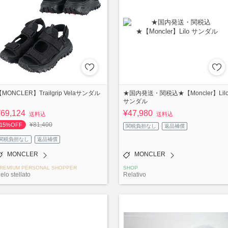
MONCLER】Trailgrip Velaサンダル
★国内発送・関税込★【Moncler】Lil
サンダル
¥69,124
¥47,980
送料込
送料込
¥81,400
15%OFF
関税負担なし
返品補償
関税負担なし
返品補償
MONCLER
MONCLER
REMIUM PERSONAL SHOPPER
SHOP
ielo stellato
Relativo