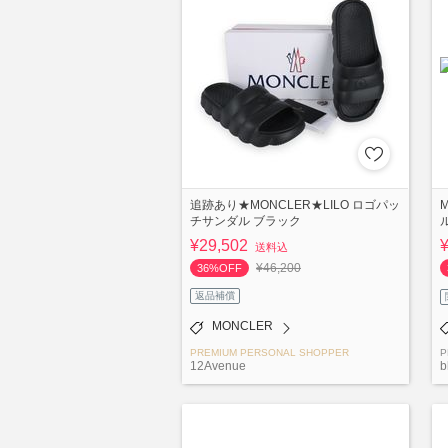
追跡あり★MONCLER★LILO ロゴパッ
チサンダル ブラック
¥29,502
送料込
¥46,200
36%OFF
返品補償
MONCLER
PREMIUM PERSONAL SHOPPER
P
12Avenue
b