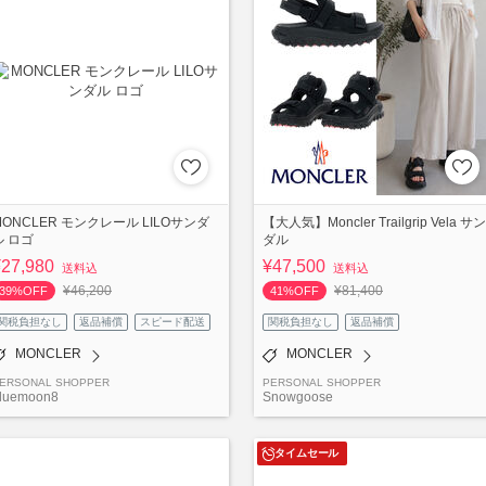
MONCLER モンクレール LILOサンダ
【大人気】Moncler Trailgrip Vela サン
ル ロゴ
ダル
¥27,980
¥47,500
送料込
送料込
¥46,200
¥81,400
39%OFF
41%OFF
関税負担なし
返品補償
スピード配送
関税負担なし
返品補償
MONCLER
MONCLER
ERSONAL SHOPPER
PERSONAL SHOPPER
luemoon8
Snowgoose
タイムセール