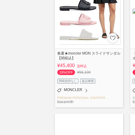
春夏★moncler MON スライドサンダル
【関税込】
ボ
¥45,400
送料込
¥56,100
19%OFF
関税負担なし
返品補償
MONCLER
PREMIUM PERSONAL SHOPPER
S
kiaraninth