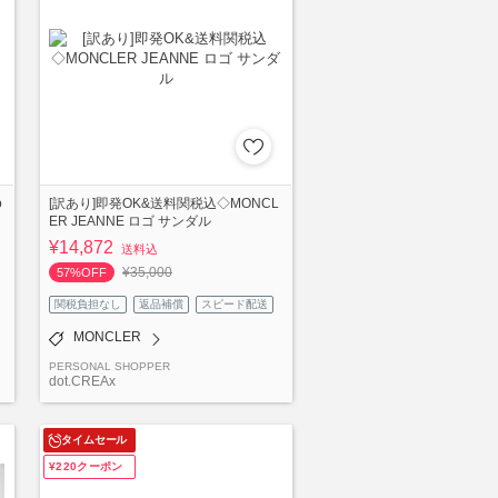
o
[訳あり]即発OK&送料関税込◇MONCL
ER JEANNE ロゴ サンダル
¥14,872
送料込
¥35,000
57%OFF
関税負担なし
返品補償
スピード配送
MONCLER
PERSONAL SHOPPER
dot.CREAx
タイムセール
¥220クーポン