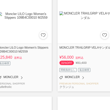
oncler LILO Logo Women's Slippers
MONCLER TRAILGRIP VELAサンダ
09B4C00010 M2559
¥25,840
¥56,000
送料込
送料込
¥81,400
31%OFF
返品補償
関税負担なし
返品補償
MONCLER
MONCLER
ERSONAL SHOPPER
PREMIUM PERSONAL SHOPPER
utletholic
クランジュ