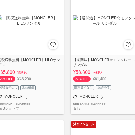
関税送料無料【MONCLER】LILOサン
【送関込】MONCLER☆モンクレール
ダル
サンダル
¥35,800
¥58,800
送料込
送料込
¥46,200
¥81,400
22%OFF
27%OFF
関税負担なし
返品補償
関税負担なし
返品補償
MONCLER
MONCLER
ERSONAL SHOPPER
PERSONAL SHOPPER
E&Sショップ
＆Ily
タイムセール