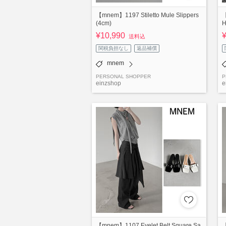
【mnem】1197 Stiletto Mule Slippers
【
(4cm)
H
¥10,990
送料込
関税負担なし
返品補償
mnem
PERSONAL SHOPPER
P
einzshop
e
【mnem】1107 Eyelet Belt Square Sa
【