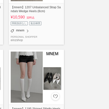
H
【mnem】1207 Unbalanced Strap Sa
ndals Wedge Heels (8cm)
¥10,590
送料込
関税負担なし
返品補償
mnem
PERSONAL SHOPPER
einzshop
l
【mnem】1195 Shirred Stiletto Heels