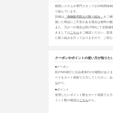
検閲システムや専門スタッフが24時間体
り組んでいます。
詳細は
「偽物販売防止の取り組み」
をご確
届いた商品にご不安がある場合は無料の鑑
また、万が一の場合はBUYMAにて全額
きましては
こちら
をご確認ください。監視
た取り組みを行っておりますので、ご安心
クーポンやポイントの使い方が知りた
■クーポン
BUYMA発行と出品者発行の2種類があり
ードをカート画面で入力してください。あ
ら
から。
■ポイント
使用したいポイント数をカート画面で入力
イント数の確認は
こちら
から。