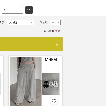
～
OK
¥
並び
表示数
該当件数
9
件