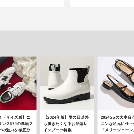
ミ・サイズ感】ニ
【2024年版】雨の日以外
2024SSの大本
ランス574の厚底ス
も履きたくなるお洒落レ
ニンな足元に仕上
ーの魅力を徹底分
インブーツ特集
「メリージェーン