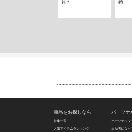
的!?
析!
商品をお探しなら
パーソナ
特集一覧
パーソナルシ
人気アイテムランキング
出品者になっ