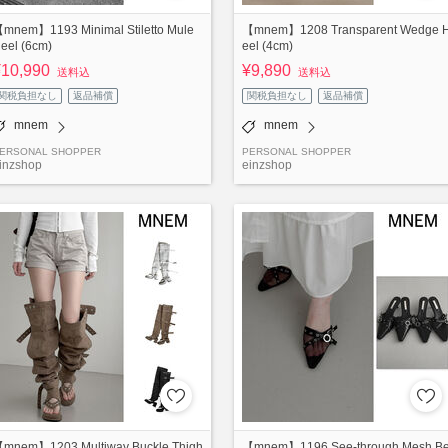
mnem】1193 Minimal Stiletto Mule
【mnem】1208 Transparent Wedge 
eel (6cm)
eel (4cm)
¥10,990
¥9,890
送料込
送料込
関税負担なし
返品補償
関税負担なし
返品補償
mnem
mnem
ERSONAL SHOPPER
PERSONAL SHOPPER
inzshop
einzshop
mnem】1203 Multiway Buckle Thigh
【mnem】1196 See-through Mesh Be