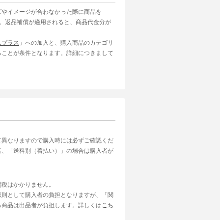
ズやイメージが合わなかった際に商品を
す。返品補償が適用されると、商品代金分が
んプラス
」への加入と、購入商品のカテゴリ
ることが条件となります。詳細につきまして
て異なりますので購入時には必ずご確認くだ
者、「送料別（着払い）」の場合は購入者が
関税はかかりません。
原則として購入者の負担となりますが、「関
る商品は出品者が負担します。詳しくは
こち