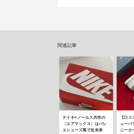
関連記事
ナイキ×ノールス共作の
【口コ
〈エアマックス〉はバレ
ューバ
エシューズ風で近未来
ニーカ