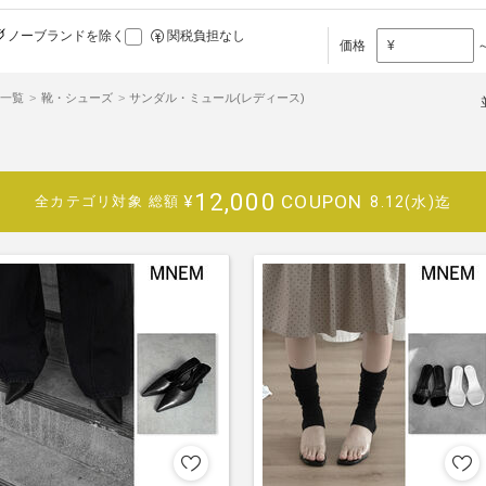
ノーブランドを除く
関税負担なし
価格
¥
品一覧
靴・シューズ
サンダル・ミュール(レディース)
12,000
COUPON
¥
8.12(水)迄
全カテゴリ対象
総額