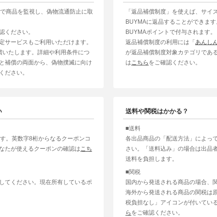
制で商品を監視し、偽物流通防止に取
「返品補償制度」を使えば、サイ
BUYMAに返品することができま
認ください。
BUYMAポイントで付与されます。
定サービスもご利用いただけます。
返品補償制度の利用には「
あんし
補償いたします。詳細や利用条件につ
が返品補償制度対象カテゴリであ
と補償の両面から、偽物撲滅に向け
は
こちら
をご確認ください。
ください。
い
送料や関税はかかる？
■送料
ます。英数字8桁からなるクーポンコ
各出品商品の「配送方法」によっ
なたが使えるクーポンの確認は
こち
さい。「送料込み」の場合は出品
送料を負担します。
■関税
してください。現在所有しているポ
国内から発送される商品の場合、
海外から発送される商品の関税は
税負担なし」アイコンが付いてい
ら
をご確認ください。