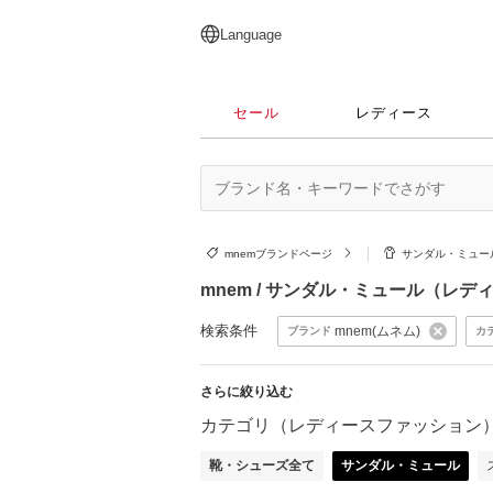
English
日本語
简体中文
繁體中文
Language
セール
レディース
mnemブランドページ
サンダル・ミュー
mnem / サンダル・ミュール（レ
検索条件
mnem(ムネム)
ブランド
カ
さらに絞り込む
カテゴリ（レディースファッション
靴・シューズ全て
サンダル・ミュール