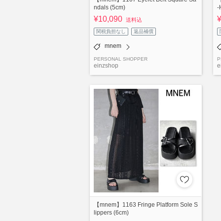
ndals (5cm)
-
¥10,090
送料込
関税負担なし
返品補償
mnem
PERSONAL SHOPPER
P
einzshop
e
【mnem】1163 Fringe Platform Sole S
lippers (6cm)