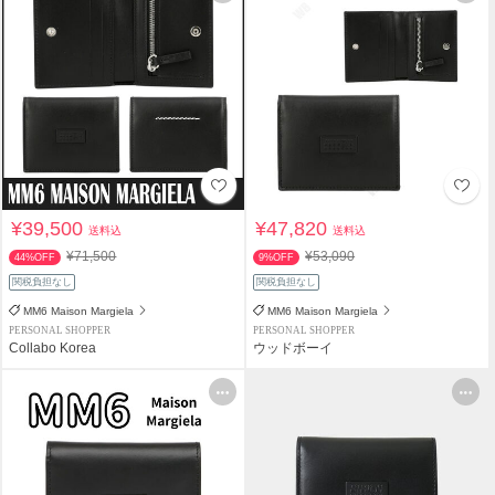
¥39,500
¥47,820
送料込
送料込
¥71,500
¥53,090
44%OFF
9%OFF
関税負担なし
関税負担なし
MM6 Maison Margiela
MM6 Maison Margiela
PERSONAL SHOPPER
PERSONAL SHOPPER
Collabo Korea
ウッドボーイ