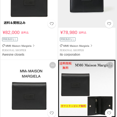
¥82,000
¥78,980
送料込
送料込
関税負担なし
関税負担なし
MM6 Maison Margiela
MM6 Maison Margiela
PERSONAL SHOPPER
PERSONAL SHOPPER
Awesne closets
ito corporation