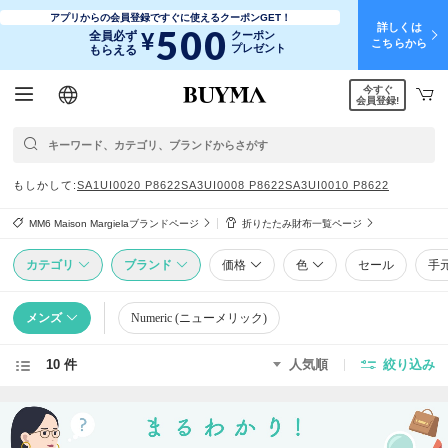
アプリからの会員登録ですぐに使えるクーポンGET！
詳しくは
500
¥
全員必ず
クーポン
こちらから
プレゼント
もらえる
今すぐ
日本語
English
简体中文
繁體中文
会員登録!
もしかして
SA1UI0020 P8622
SA3UI0008 P8622
SA3UI0010 P8622
MM6 Maison Margielaブランドページ
折りたたみ財布一覧ページ
カテゴリ
ブランド
価格
色
セール
手
メンズ
Numeric (ニューメリック)
10 件
人気順
絞り込み