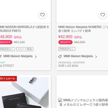
M6 MAISON MARGIELA 2つ折財布 S
MM6 Maison Margiela NUMERIC 二
5UI0015 P8873
折り財布 コンパクト財布
¥46,800
¥42,900
送料込
送料込
¥67,100
¥82,500
30%OFF
48%OFF
関税負担なし
関税負担なし
スピード配送
MM6 Maison Margiela
MM6 Maison Margiela
HOP
PERSONAL SHOPPER
st STREET
KOR LUX MAN
タイムセール