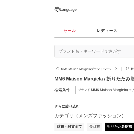
English
日本語
简体中文
繁體中文
Language
セール
レディース
MM6 Maison Margielaブランドページ
折
MM6 Maison Margiela / 
検索条件
MM6 Maison Margiel
ブランド
さらに絞り込む
カテゴリ（メンズファッション）
財布・雑貨全て
長財布
折りたたみ財布