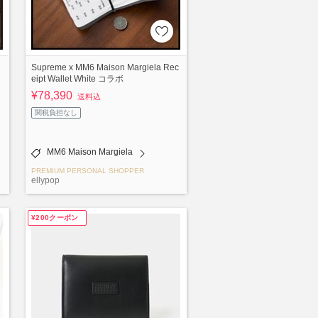
Supreme x MM6 Maison Margiela Rec
eipt Wallet White コラボ
¥78,390
送料込
関税負担なし
MM6 Maison Margiela
PREMIUM PERSONAL SHOPPER
ellypop
¥200クーポン