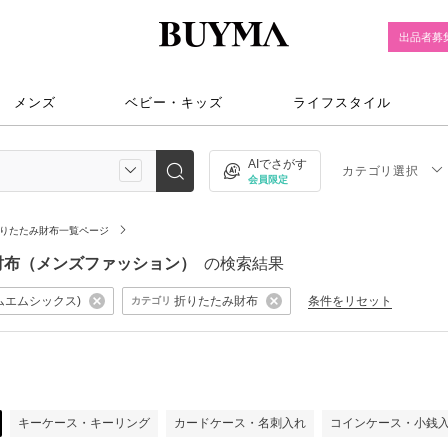
出品者募
メンズ
ベビー・キッズ
ライフスタイル
AIでさがす
カテゴリ選択
会員限定
りたたみ財布一覧ページ
折りたたみ財布（メンズファッション）
の検索結果
a(エムエムシックス)
折りたたみ財布
条件をリセット
カテゴリ
キーケース・キーリング
カードケース・名刺入れ
コインケース・小銭