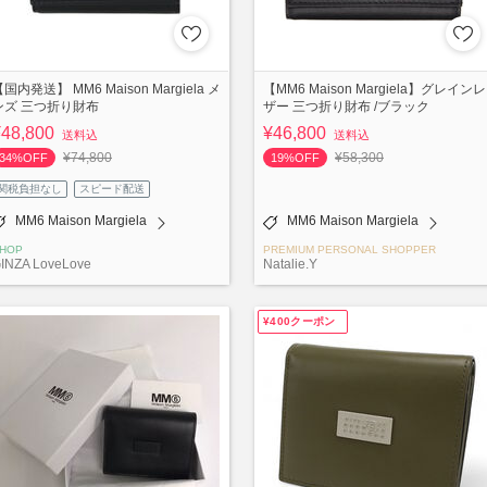
国内発送】 MM6 Maison Margiela メ
【MM6 Maison Margiela】グレインレ
ンズ 三つ折り財布
ザー 三つ折り財布 /ブラック
¥48,800
¥46,800
送料込
送料込
¥74,800
¥58,300
34%OFF
19%OFF
関税負担なし
スピード配送
MM6 Maison Margiela
MM6 Maison Margiela
HOP
PREMIUM PERSONAL SHOPPER
INZA LoveLove
Natalie.Y
¥400クーポン