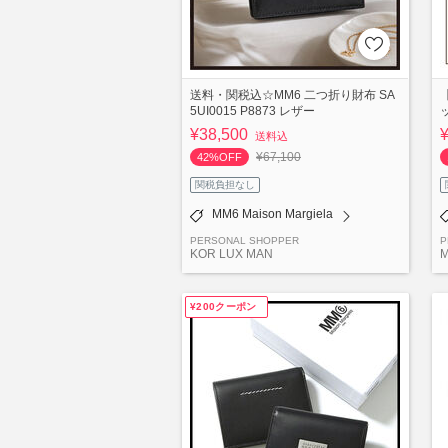
送料・関税込☆MM6 二つ折り財布 SA
【
5UI0015 P8873 レザー
¥38,500
送料込
¥67,100
42%OFF
関税負担なし
MM6 Maison Margiela
PERSONAL SHOPPER
P
KOR LUX MAN
M
¥200クーポン