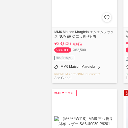
MM6 Maison Margiela エムエムシック
M
ス NUMERIC 二つ折り財布
A
¥38,606
送料込
¥82,500
53%OFF
関税負担なし
MM6 Maison Margiela
PREMIUM PERSONAL SHOPPER
S
Ace Global
1
¥500クーポン