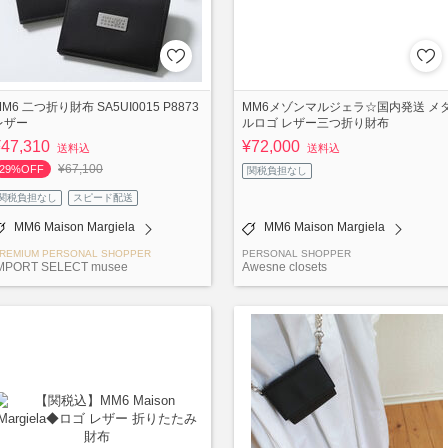
M6 二つ折り財布 SA5UI0015 P8873
MM6メゾンマルジェラ☆国内発送 メ
レザー
ルロゴ レザー三つ折り財布
¥47,310
¥72,000
送料込
送料込
¥67,100
29%OFF
関税負担なし
関税負担なし
スピード配送
MM6 Maison Margiela
MM6 Maison Margiela
REMIUM PERSONAL SHOPPER
PERSONAL SHOPPER
MPORT SELECT musee
Awesne closets