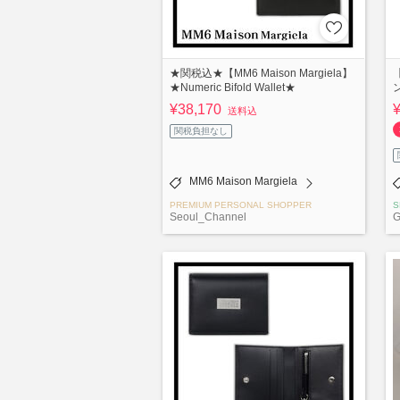
★関税込★【MM6 Maison Margiela】
【
★Numeric Bifold Wallet★
¥38,170
送料込
関税負担なし
MM6 Maison Margiela
PREMIUM PERSONAL SHOPPER
S
Seoul_Channel
G