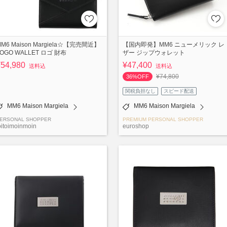
M6 Maison Margiela☆【完売間近】
【国内即発】MM6 ニューメリック レ
LOGO WALLET ロゴ 財布
ザー ジップウォレット
¥54,980
¥47,400
送料込
送料込
¥74,800
36%OFF
関税負担なし
スピード配送
MM6 Maison Margiela
MM6 Maison Margiela
ERSONAL SHOPPER
PREMIUM PERSONAL SHOPPER
oitoimoinmoin
euroshop