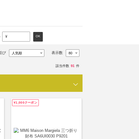
～
OK
¥
並び
表示数
該当件数
91
件
¥1,000クーポン