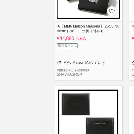
★【MM6 Maison Margiela】 26SS Nu
M
meric レザー 二つ折り財布★
¥44,880
送料込
関税負担なし
MM6 Maison Margiela
PERSONAL SHOPPER
P
SHASHASHOP
t