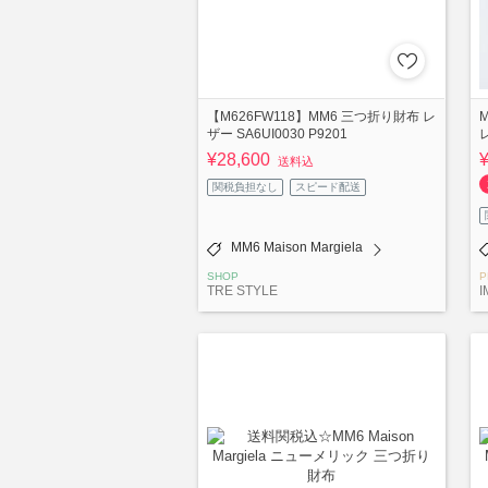
【M626FW118】MM6 三つ折り財布 レ
M
ザー SA6UI0030 P9201
¥28,600
送料込
関税負担なし
スピード配送
MM6 Maison Margiela
SHOP
P
TRE STYLE
I