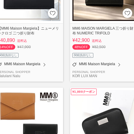
MM6 Maison Margiela】ニューメリ
MM6 MAISON MARGIELA 三つ折り財
ックロゴ 二つ折り財布
布 NUMERIC TRIFOLD
¥40,890
¥42,900
送料込
送料込
¥47,900
¥82,500
14%OFF
48%OFF
関税負担なし
関税負担なし
MM6 Maison Margiela
MM6 Maison Margiela
ERSONAL SHOPPER
PERSONAL SHOPPER
alulani Nalu
KOR LUX MAN
¥1,000クーポン