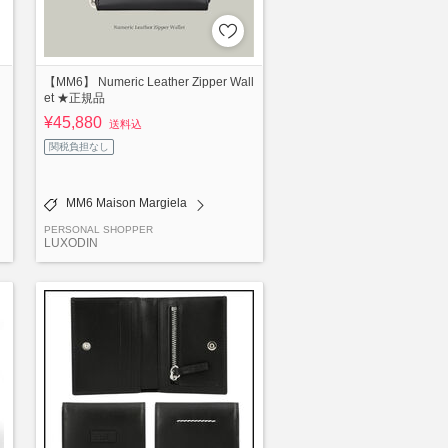
【MM6】 Numeric Leather Zipper Wall
et ★正規品
¥45,880
送料込
関税負担なし
MM6 Maison Margiela
PERSONAL SHOPPER
LUXODIN