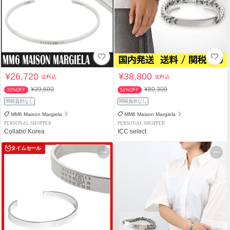
¥26,720
¥38,800
送料込
送料込
¥39,600
¥80,300
32%OFF
51%OFF
関税負担なし
関税負担なし
MM6 Maison Margiela
MM6 Maison Margiela
PERSONAL SHOPPER
PERSONAL SHOPPER
Collabo Korea
ICC select
タイムセール