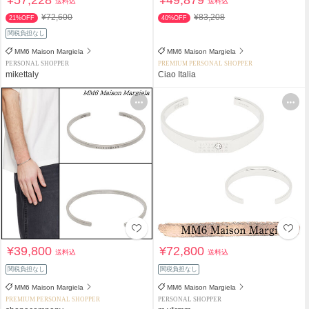
¥57,228
¥49,879
送料込
送料込
¥72,600
¥83,208
21%OFF
40%OFF
関税負担なし
MM6 Maison Margiela
MM6 Maison Margiela
PERSONAL SHOPPER
PREMIUM PERSONAL SHOPPER
mikettaly
Ciao Italia
¥39,800
¥72,800
送料込
送料込
関税負担なし
関税負担なし
MM6 Maison Margiela
MM6 Maison Margiela
PREMIUM PERSONAL SHOPPER
PERSONAL SHOPPER