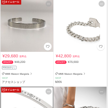
タイムセール
¥29,680
¥42,800
送料込
送料込
¥46,200
¥75,900
35%OFF
43%OFF
関税負担なし
MM6 Maison Margiela
MM6 Maison Margiela
SHOP
SHOP
アクセスショップ
MXN
タイムセール