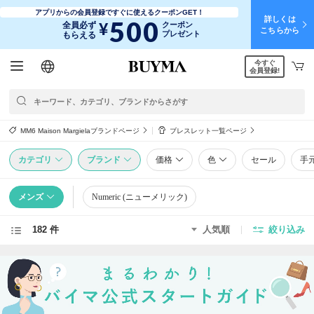
アプリからの会員登録ですぐに使えるクーポンGET！
詳しくは
500
¥
全員必ず
クーポン
こちらから
プレゼント
もらえる
今すぐ
日本語
English
简体中文
繁體中文
会員登録!
MM6 Maison Margielaブランドページ
ブレスレット一覧ページ
カテゴリ
ブランド
価格
色
セール
手
メンズ
Numeric (ニューメリック)
182 件
人気順
絞り込み