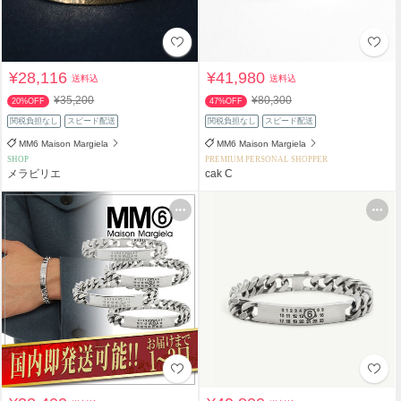
¥28,116
¥41,980
送料込
送料込
¥35,200
¥80,300
20%OFF
47%OFF
関税負担なし
スピード配送
関税負担なし
スピード配送
MM6 Maison Margiela
MM6 Maison Margiela
SHOP
PREMIUM PERSONAL SHOPPER
メラビリエ
cak C