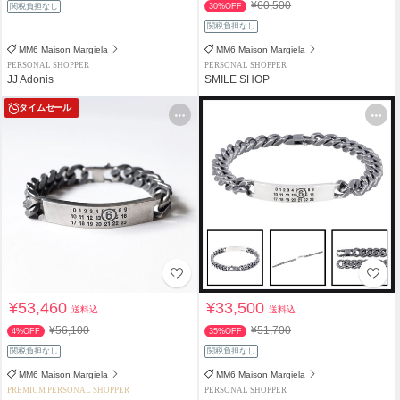
¥60,500
関税負担なし
30%OFF
関税負担なし
MM6 Maison Margiela
MM6 Maison Margiela
PERSONAL SHOPPER
PERSONAL SHOPPER
JJ Adonis
SMILE SHOP
タイムセール
¥53,460
¥33,500
送料込
送料込
¥56,100
¥51,700
4%OFF
35%OFF
関税負担なし
関税負担なし
MM6 Maison Margiela
MM6 Maison Margiela
PREMIUM PERSONAL SHOPPER
PERSONAL SHOPPER