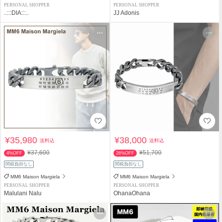
PERSONAL SHOPPER
PERSONAL SHOPPER
..:::DIA:::..
JJ Adonis
¥35,980
¥38,000
送料込
送料込
¥37,600
¥51,700
4%OFF
26%OFF
関税負担なし
関税負担なし
MM6 Maison Margiela
MM6 Maison Margiela
PERSONAL SHOPPER
PERSONAL SHOPPER
Malulani Nalu
OhanaOhana