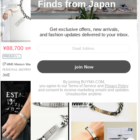
¥88,700
¥46,000
送料込
送料込
関税負担なし
関税負担なし
MM6 Maison Margiela
MM6 Maison Margiela
PERSONAL SHOPPER
PERSONAL SHOPPER
JoiE
Primo boutique