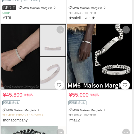
MM6 Maison Margiela
MM6 Maison Margiela
SHOP
PERSONAL SHOPPER
MTRL
★soleil levant★
¥45,800
¥55,000
送料込
送料込
関税負担なし
関税負担なし
MM6 Maison Margiela
MM6 Maison Margiela
PREMIUM PERSONAL SHOPPER
PERSONAL SHOPPER
shonacompany
Irma12