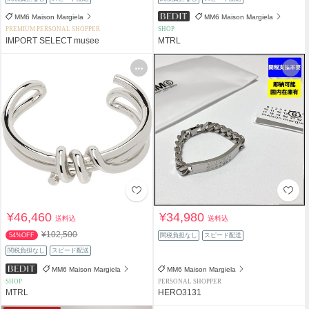
MM6 Maison Margiela
MM6 Maison Margiela
PREMIUM PERSONAL SHOPPER
SHOP
IMPORT SELECT musee
MTRL
¥46,460
¥34,980
送料込
送料込
¥102,500
54%OFF
関税負担なし
スピード配送
関税負担なし
スピード配送
MM6 Maison Margiela
MM6 Maison Margiela
SHOP
PERSONAL SHOPPER
MTRL
HERO3131