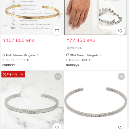
¥107,800
¥72,450
送料込
送料込
関税負担なし
MM6 Maison Margiela
MM6 Maison Margiela
PERSONAL SHOPPER
PERSONAL SHOPPER
connect
bambiyk
タイムセール