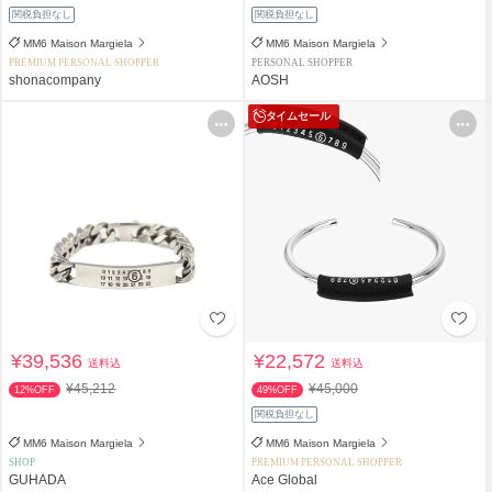
関税負担なし
関税負担なし
MM6 Maison Margiela
MM6 Maison Margiela
PREMIUM PERSONAL SHOPPER
PERSONAL SHOPPER
shonacompany
AOSH
タイムセール
¥39,536
¥22,572
送料込
送料込
¥45,212
¥45,000
12%OFF
49%OFF
関税負担なし
MM6 Maison Margiela
MM6 Maison Margiela
SHOP
PREMIUM PERSONAL SHOPPER
GUHADA
Ace Global