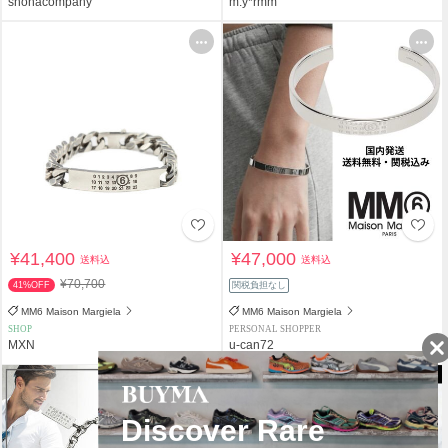
shonacompany
m.y*rmm
¥41,400
¥47,000
送料込
送料込
¥70,700
41%OFF
関税負担なし
MM6 Maison Margiela
MM6 Maison Margiela
SHOP
PERSONAL SHOPPER
MXN
u-can72