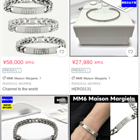
¥58,000
¥27,980
送料込
送料込
関税負担なし
関税負担なし
MM6 Maison Margiela
MM6 Maison Margiela
PERSONAL SHOPPER
PERSONAL SHOPPER
Channel to the world
HERO3131