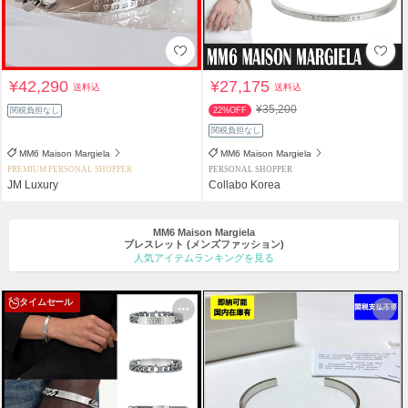
¥42,290
¥27,175
送料込
送料込
¥35,200
関税負担なし
22%OFF
関税負担なし
MM6 Maison Margiela
MM6 Maison Margiela
PREMIUM PERSONAL SHOPPER
PERSONAL SHOPPER
JM Luxury
Collabo Korea
MM6 Maison Margiela
ブレスレット
(メンズファッション)
人気アイテムランキングを見る
タイムセール