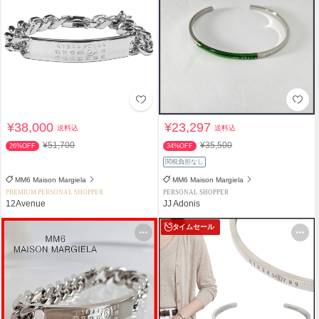
¥38,000
¥23,297
送料込
送料込
¥51,700
¥35,500
26%OFF
34%OFF
関税負担なし
MM6 Maison Margiela
MM6 Maison Margiela
PREMIUM PERSONAL SHOPPER
PERSONAL SHOPPER
12Avenue
JJ Adonis
タイムセール