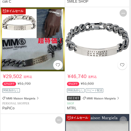
cak C
SMILE SHOP
タイムセール
¥29,502
¥46,740
送料込
送料込
¥51,700
¥51,500
42%OFF
9%OFF
関税負担なし
関税負担なし
スピード配送
MM6 Maison Margiela
MM6 Maison Margiela
PERSONAL SHOPPER
SHOP
PaPiCo
MTRL
タイムセール