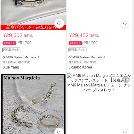
¥29,502
¥29,452
送料込
送料込
¥51,700
¥51,700
42%OFF
43%OFF
関税負担なし
関税負担なし
MM6 Maison Margiela
MM6 Maison Margiela
PERSONAL SHOPPER
PERSONAL SHOPPER
Blue Yang
Collabo Korea