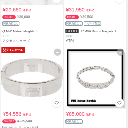
¥29,680
¥31,950
送料込
送料込
¥39,600
¥39,500
25%OFF
19%OFF
関税負担なし
関税負担なし
スピード配送
MM6 Maison Margiela
MM6 Maison Margiela
SHOP
SHOP
アクセスショップ
MTRL
タイムセール
¥54,556
¥85,000
送料込
送料込
¥125,500
56%OFF
関税負担なし
関税負担なし
スピード配送