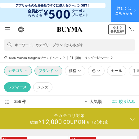
アプリからの会員登録ですぐに使えるクーポンGET！
詳しくは
500
¥
全員必ず
クーポン
こちらから
プレゼント
もらえる
今すぐ
日本語
English
简体中文
繁體中文
会員登録!
MM6 Maison Margielaブランドページ
指輪・リング一覧ページ
カテゴリ
ブランド
価格
色
セール
手
レディース
メンズ
356 件
人気順
絞り込み
全カテゴリ対象
12,000
COUPON
¥
8.12(水)迄
総額