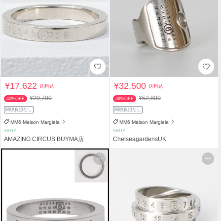
¥17,622
¥32,500
送料込
送料込
¥29,700
¥52,800
40%OFF
38%OFF
関税負担なし
関税負担なし
MM6 Maison Margiela
MM6 Maison Margiela
SHOP
SHOP
AMAZING CIRCUS BUYMA店
ChelseagardensUK