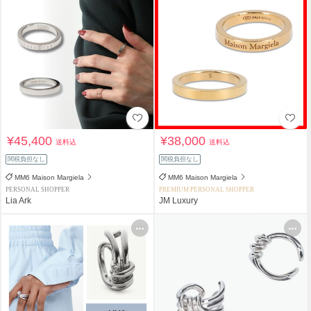
¥45,400
¥38,000
送料込
送料込
関税負担なし
関税負担なし
MM6 Maison Margiela
MM6 Maison Margiela
PERSONAL SHOPPER
PREMIUM PERSONAL SHOPPER
Lia Ark
JM Luxury