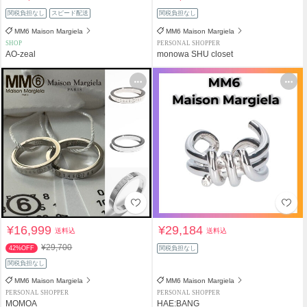
関税負担なし
スピード配送
関税負担なし
MM6 Maison Margiela
MM6 Maison Margiela
SHOP
PERSONAL SHOPPER
AO-zeal
monowa SHU closet
¥16,999
¥29,184
送料込
送料込
¥29,700
42%OFF
関税負担なし
関税負担なし
MM6 Maison Margiela
MM6 Maison Margiela
PERSONAL SHOPPER
PERSONAL SHOPPER
MOMOA
HAE:BANG