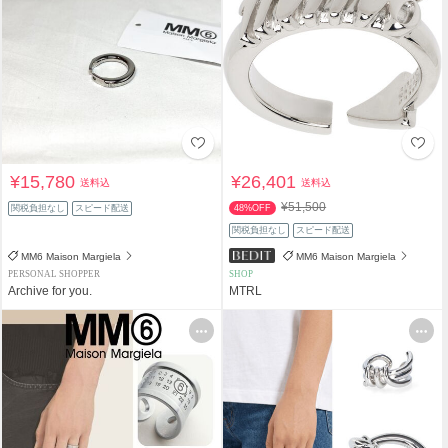
¥15,780
¥26,401
送料込
送料込
¥51,500
関税負担なし
スピード配送
48%OFF
関税負担なし
スピード配送
MM6 Maison Margiela
MM6 Maison Margiela
PERSONAL SHOPPER
SHOP
Archive for you.
MTRL