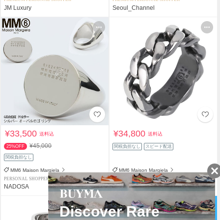
JM Luxury
Seoul_Channel
¥33,500
¥34,800
送料込
送料込
¥45,000
25%OFF
関税負担なし
スピード配送
関税負担なし
MM6 Maison Margiela
MM6 Maison Margiela
PERSONAL SHOPPER
SHOP
NADOSA
ｍｕｓｅｏ