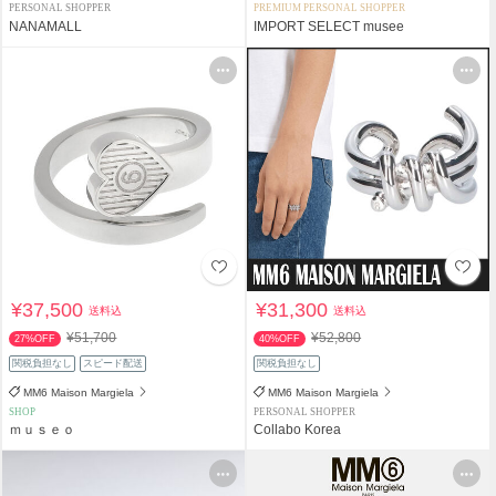
PERSONAL SHOPPER
PREMIUM PERSONAL SHOPPER
NANAMALL
IMPORT SELECT musee
¥37,500
¥31,300
送料込
送料込
¥51,700
¥52,800
27%OFF
40%OFF
関税負担なし
スピード配送
関税負担なし
MM6 Maison Margiela
MM6 Maison Margiela
SHOP
PERSONAL SHOPPER
ｍｕｓｅｏ
Collabo Korea