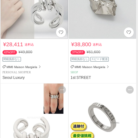
¥28,411
¥38,800
送料込
送料込
¥49,800
¥61,600
42%OFF
37%OFF
関税負担なし
関税負担なし
スピード配送
MM6 Maison Margiela
MM6 Maison Margiela
PERSONAL SHOPPER
SHOP
Seoul Luxury
1st STREET