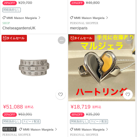
¥29,700
¥46,800
29%OFF
23%OFF
関税負担なし
MM6 Maison Margiela
MM6 Maison Margiela
SHOP
PERSONAL SHOPPER
ChelseagardensUK
merciparis
タイムセール
タイムセール
¥51,088
¥18,719
送料込
送料込
¥63,991
¥35,200
20%OFF
46%OFF
関税負担なし
スピード配送
関税負担なし
スピード配送
MM6 Maison Margiela
MM6 Maison Margiela
PERSONAL SHOPPER
PERSONAL SHOPPER