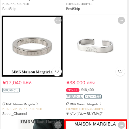
PERSONAL SHOPPER
PERSONAL SHOPPER
BestShip
BestShip
¥17,040
¥38,000
送料込
送料込
¥48,400
関税負担なし
21%OFF
関税負担なし
スピード配送
MM6 Maison Margiela
MM6 Maison Margiela
PREMIUM PERSONAL SHOPPER
PREMIUM PERSONAL SHOPPER
Seoul_Channel
モダンブルーBUYMA店