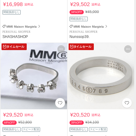
¥16,998
¥29,502
送料込
送料込
¥45,000
関税負担なし
34%OFF
関税負担なし
MM6 Maison Margiela
MM6 Maison Margiela
PERSONAL SHOPPER
PERSONAL SHOPPER
SHASHASHOP
Nunssop39.
タイムセール
タイムセール
¥29,520
¥20,520
送料込
送料込
¥52,800
¥34,100
44%OFF
39%OFF
関税負担なし
スピード配送
関税負担なし
スピード配送