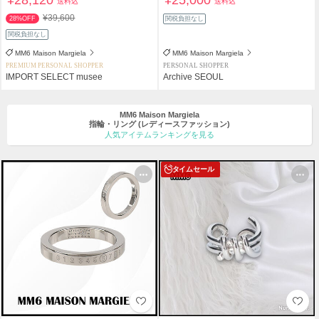
¥28,120
¥25,000
送料込
送料込
¥39,600
28%OFF
関税負担なし
関税負担なし
MM6 Maison Margiela
MM6 Maison Margiela
PREMIUM PERSONAL SHOPPER
PERSONAL SHOPPER
IMPORT SELECT musee
Archive SEOUL
MM6 Maison Margiela
指輪・リング
(レディースファッション)
人気アイテムランキングを見る
タイムセール