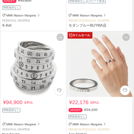
¥49,800
41%OFF
関税負担なし
スピード配送
関税負担なし
MM6 Maison Margiela
MM6 Maison Margiela
PERSONAL SHOPPER
PREMIUM PERSONAL SHOPPER
K-Ket
モダンブルーBUYMA店
タイムセール
¥94,900
¥22,176
送料込
送料込
¥34,100
関税負担なし
34%OFF
関税負担なし
MM6 Maison Margiela
MM6 Maison Margiela
PERSONAL SHOPPER
PREMIUM PERSONAL SHOPPER