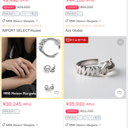
送料込
送料込
¥28,600
¥60,500
66%OFF
27%OFF
関税負担なし
スピード配送
関税負担なし
MM6 Maison Margiela
MM6 Maison Margiela
PREMIUM PERSONAL SHOPPER
PREMIUM PERSONAL SHOPPER
IMPORT SELECT musee
Ace Global
タイムセール
¥30,245
¥35,910
送料込
送料込
¥51,700
関税負担なし
30%OFF
関税負担なし
スピード配送
MM6 Maison Margiela
MM6 Maison Margiela