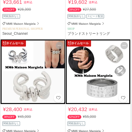
¥23,661
¥19,602
送料込
送料込
¥26,300
¥27,500
10%OFF
28%OFF
関税負担なし
関税負担なし
スピード配送
MM6 Maison Margiela
MM6 Maison Margiela
PREMIUM PERSONAL SHOPPER
SHOP
Seoul_Channel
ブランドストリートリング
タイムセール
タイムセール
¥28,400
¥20,432
送料込
送料込
¥45,000
¥55,000
36%OFF
62%OFF
関税負担なし
関税負担なし
MM6 Maison Margiela
MM6 Maison Margiela