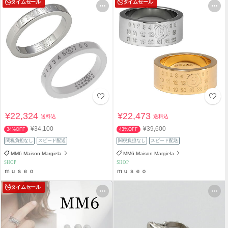
タイムセール
タイムセール
¥22,324
¥22,473
送料込
送料込
¥34,100
¥39,600
34%OFF
43%OFF
関税負担なし
スピード配送
関税負担なし
スピード配送
MM6 Maison Margiela
MM6 Maison Margiela
SHOP
SHOP
ｍｕｓｅｏ
ｍｕｓｅｏ
タイムセール