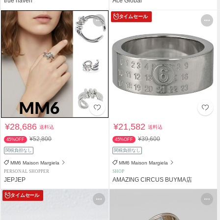
true haven
Ace Global
タイムセール
¥28,686
¥21,582
送料込
送料込
¥52,800
¥39,600
45%OFF
45%OFF
関税負担なし
関税負担なし
MM6 Maison Margiela
MM6 Maison Margiela
PERSONAL SHOPPER
SHOP
JEPJEP
AMAZING CIRCUS BUYMA店
タイムセール