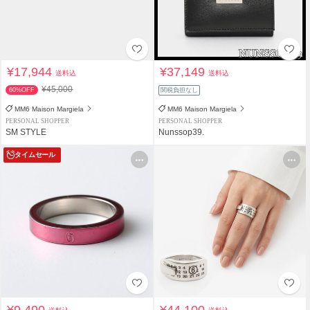
¥17,944
¥37,149
送料込
送料込
¥45,000
60%OFF
関税負担なし
MM6 Maison Margiela
MM6 Maison Margiela
PERSONAL SHOPPER
PERSONAL SHOPPER
SM STYLE
Nunssop39.
タイムセール
¥9,490
¥44,100