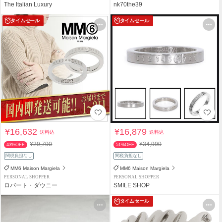
The Italian Luxury
nk70the39
タイムセール
タイムセール
¥16,632
¥16,879
送料込
送料込
¥29,700
¥34,990
43%OFF
51%OFF
関税負担なし
関税負担なし
MM6 Maison Margiela
MM6 Maison Margiela
PERSONAL SHOPPER
PERSONAL SHOPPER
ロバート・ダウニー
SMILE SHOP
タイムセール