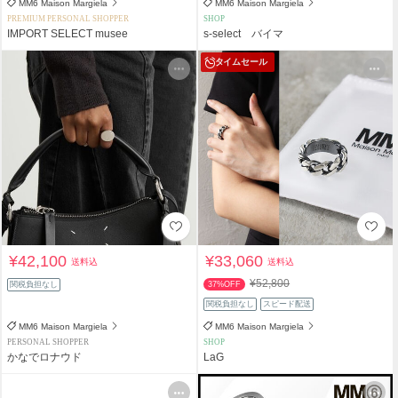
MM6 Maison Margiela
MM6 Maison Margiela
PREMIUM PERSONAL SHOPPER
SHOP
IMPORT SELECT musee
s-select バイマ
タイムセール
¥42,100
¥33,060
送料込
送料込
¥52,800
関税負担なし
37%OFF
関税負担なし
スピード配送
MM6 Maison Margiela
MM6 Maison Margiela
PERSONAL SHOPPER
SHOP
かなでロナウド
LaG