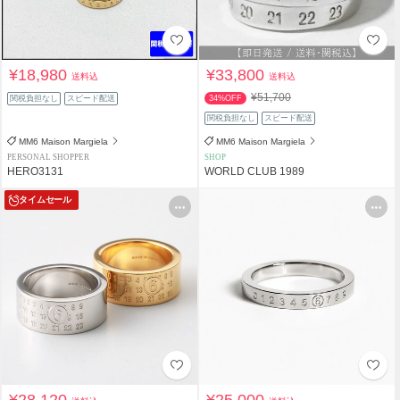
¥18,980
¥33,800
送料込
送料込
¥51,700
関税負担なし
スピード配送
34%OFF
関税負担なし
スピード配送
MM6 Maison Margiela
MM6 Maison Margiela
PERSONAL SHOPPER
SHOP
HERO3131
WORLD CLUB 1989
タイムセール