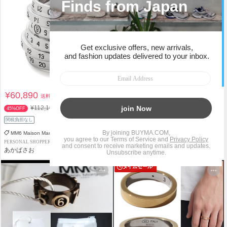
¥60,890
¥30,288
送料込
送料込
¥112,100
45%OFF
関税負担なし
関税負担なし
MM6 Maison Margiela
MM6 Maison Margiela
PERSONAL SHOPPER
PERSONAL SHOPPER
あかばさお
Deiru
タイムセール