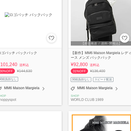
ロゴパッチ バックパック
【新作】MM6 Maison Margiela レデ
ース メンズ バックパック
¥101,240
¥92,800
送料込
送料込
¥144,630
¥136,400
30%OFF
31%OFF
関税負担なし
関税負担なし
スピード配送
MM6 Maison Margiela
MM6 Maison Margiela
HOP
SHOP
hoppyspot
WORLD CLUB 1989