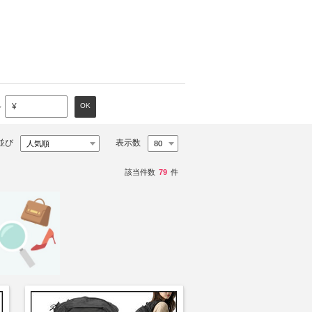
～
OK
¥
並び
表示数
該当件数
79
件