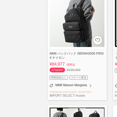
MM6 バックパック SB5WA0006 P850
【
4 ナイロン
¥84,977
送料込
¥136,400
37%OFF
関税負担なし
スピード配送
MM6 Maison Margiela
PREMIUM PERSONAL SHOPPER
P
IMPORT SELECT musee
M