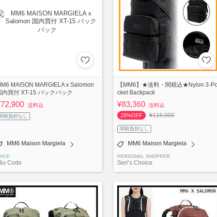
M6 MAISON MARGIELA x Salomon
【MM6】★送料・関税込★Nylon 3-P
国内買付 XT-15 バックパック
cket Backpack
¥72,900
¥83,360
送料込
送料込
¥116,000
28%OFF
関税負担なし
関税負担なし
MM6 Maison Margiela
MM6 Maison Margiela
HOP
PERSONAL SHOPPER
iu Code
Seri’s Choice