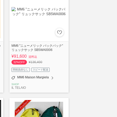
o
MM6 "ニューメリック バックパック"
リュックサック SB5WA0006
¥91,600
送料込
¥136,400
32%OFF
関税負担なし
スピード配送
MM6 Maison Margiela
SHOP
IL TELAIO