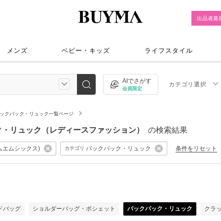
出品者募
メンズ
ベビー・キッズ
ライフスタイル
AIでさがす
カテゴリ選択
会員限定
ックパック・リュック一覧ページ
 バックパック・リュック（レディースファッション）
の検索結果
a(エムエムシックス)
バックパック・リュック
条件をリセット
カテゴリ
）
ドバッグ
ショルダーバッグ・ポシェット
バックパック・リュック
クラ