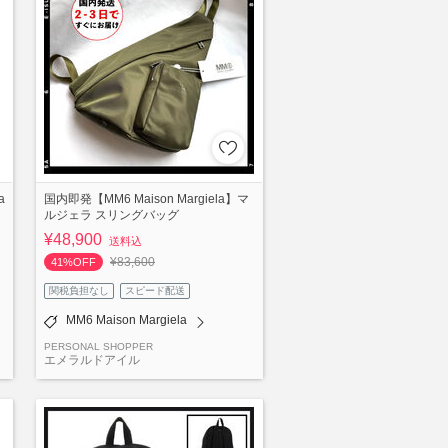
国内即発【MM6 Maison Margiela】マ
a
ルジェラ スリングバッグ
¥48,900
送料込
¥83,600
41%OFF
関税負担なし
スピード配送
MM6 Maison Margiela
PERSONAL SHOPPER
エメラルドアイル