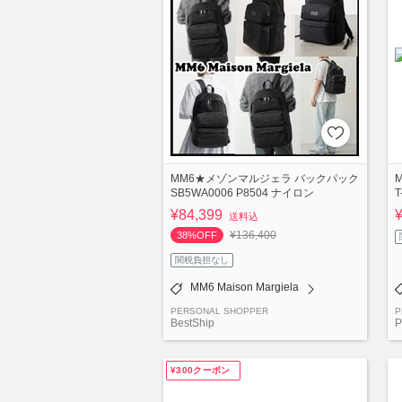
MM6★メゾンマルジェラ バックパック
M
SB5WA0006 P8504 ナイロン
¥84,399
送料込
¥136,400
38%OFF
関税負担なし
MM6 Maison Margiela
PERSONAL SHOPPER
P
BestShip
P
¥300クーポン