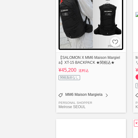
【SALOMON X MM6 Maison Margiel
a】XT-15 BACKPACK ★関税込★
¥45,200
送料込
関税負担なし
MM6 Maison Margiela
PERSONAL SHOPPER
P
Melrose SEOUL
K
¥