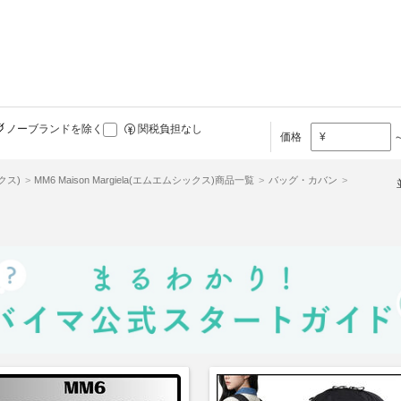
ノーブランドを除く
関税負担なし
価格
¥
ックス)
MM6 Maison Margiela(エムエムシックス)商品一覧
バッグ・カバン