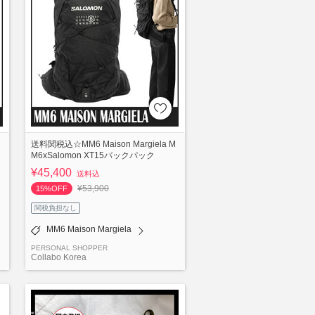
送料関税込☆MM6 Maison Margiela M
M6xSalomon XT15バックパック
¥45,400
送料込
¥53,900
15%OFF
関税負担なし
MM6 Maison Margiela
PERSONAL SHOPPER
Collabo Korea