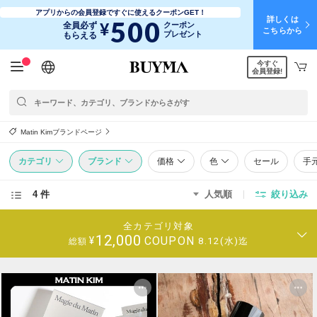
アプリからの会員登録ですぐに使えるクーポンGET！
詳しくは
500
¥
全員必ず
クーポン
こちらから
プレゼント
もらえる
今すぐ
日本語
English
简体中文
繁體中文
会員登録!
Matin Kimブランドページ
カテゴリ
ブランド
価格
色
セール
手
4 件
人気順
絞り込み
全カテゴリ対象
12,000
COUPON
¥
8.12(水)迄
総額