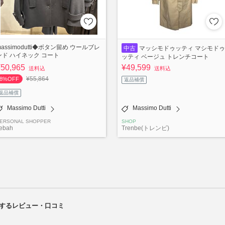
massimodutti◆ボタン留め ウールブレ
中古
マッシモドゥッティ マシモドゥ
ンド ハイネック コート
ッティ ベージュ トレンチコート
¥50,965
¥49,599
送料込
送料込
¥55,864
8%OFF
返品補償
返品補償
Massimo Dutti
Massimo Dutti
ERSONAL SHOPPER
SHOP
ebah
Trenbe(トレンビ)
に関連するレビュー・口コミ