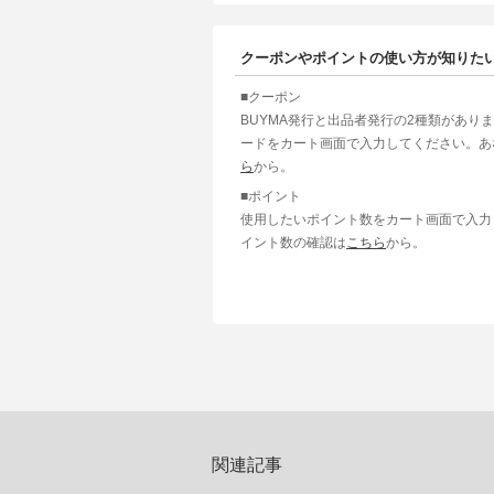
クーポンやポイントの使い方が知りた
■クーポン
BUYMA発行と出品者発行の2種類があり
ードをカート画面で入力してください。あ
ら
から。
■ポイント
使用したいポイント数をカート画面で入力
イント数の確認は
こちら
から。
関連記事