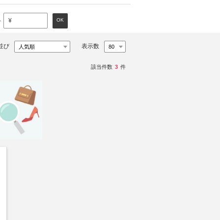
～
OK
¥
並び
表示数
該当件数
3
件