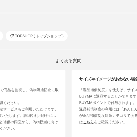
TOPSHOP ( トップショップ )
よくある質問
サイズやイメージがあわない場
制で商品を監視し、偽物流通防止に取
「返品補償制度」を使えば、サイ
BUYMAに返品することができま
認ください。
BUYMAポイントで付与されます。
定サービスもご利用いただけます。
返品補償制度の利用には「
あんし
補償いたします。詳細や利用条件につ
が返品補償制度対象カテゴリであ
と補償の両面から、偽物撲滅に向け
は
こちら
をご確認ください。
ください。