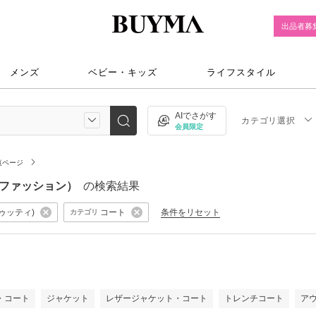
出品者募
メンズ
ベビー・キッズ
ライフスタイル
AIでさがす
カテゴリ選択
会員限定
覧ページ
ィースファッション）
の検索結果
モドゥッティ)
コート
条件をリセット
カテゴリ
）
・コート
ジャケット
レザージャケット・コート
トレンチコート
ア