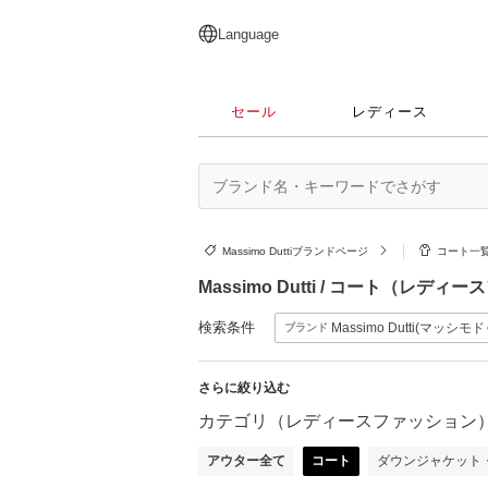
English
日本語
简体中文
繁體中文
Language
セール
レディース
Massimo Duttiブランドページ
コート一
Massimo Dutti / コート（レデ
検索条件
Massimo Dutti(マッシ
ブランド
さらに絞り込む
カテゴリ（レディースファッション
アウター全て
コート
ダウンジャケット