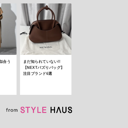
似合う
まだ知られていない!!
【NEXTバズりバッグ】
注目ブランド6選