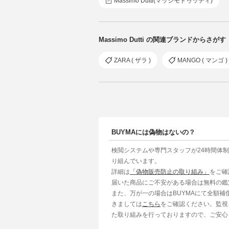
Massimo Dutti(マッシモドゥッティ)
Massimo Dutti の関連ブランドからさがす
ZARA ( ザラ )
MANGO ( マンゴ )
BUYMAには偽物はないの？
検閲システムや専門スタッフが24時間体
り組んでいます。
詳細は
「偽物販売防止の取り組み」
をご確
届いた商品にご不安がある場合は無料の鑑
また、万が一の場合はBUYMAにて全額
きましては
こちら
をご確認ください。監視
た取り組みを行っておりますので、ご安心