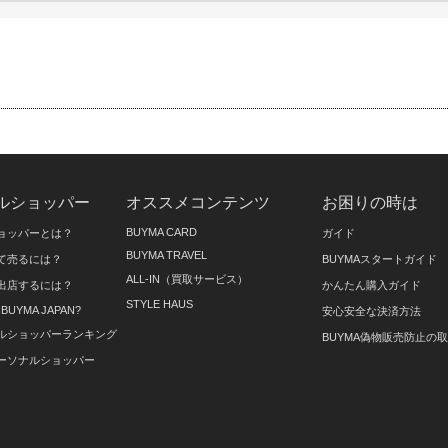
ルショッパー
オススメコンテンツ
お困りの時は
BUYMA CARD
ョッパーとは？
ガイド
BUYMA TRAVEL
て売るには？
BUYMAスタートガイド
ALL-IN（買取サービス）
出店するには？
かんたん購入ガイド
STYLE HAUS
on BUYMA JAPAN?
安心安全な決済方法
ルショッパーランキング
BUYMA偽物販売防止の
ーソナルショッパー