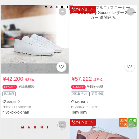
タイムセール
¥42,200
¥57,222
送料込
送料込
¥116,600
¥118,000
63%OFF
51%OFF
返品補償
関税負担なし
返品補償
MARNI
MARNI
PERSONAL SHOPPER
PERSONAL SHOPPER
hiyokokko-chan
TonyTony
タイムセール