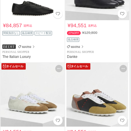
¥84,857
¥94,551
送料込
送料込
¥129,800
関税負担なし
返品補償
スピード配送
27%OFF
返品補償
MARNI
MARNI
PERSONAL SHOPPER
PERSONAL SHOPPER
The Italian Luxury
Danke
タイムセール
タイムセール