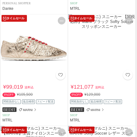
PERSONAL SHOPPER
SHOP
Danke
MTRL
タイムセール
タイムセール
¥99,019
¥121,077
送料込
送料込
¥105,500
¥129,000
6%OFF
6%OFF
関税負担なし
返品補償
スピード配送
関税負担なし
返品補償
スピード配送
MARNI
MARNI
SHOP
SHOP
MTRL
MTRL
タイムセール
タイムセール