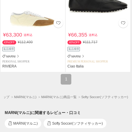
¥63,300
¥66,355
送料込
送料込
¥112,400
¥111,717
43%OFF
40%OFF
返品補償
返品補償
MARNI
MARNI
PERSONAL SHOPPER
PREMIUM PERSONAL SHOPPER
RIVIERA
Ciao Italia
1
Aトップ
MARNI(マルニ)
MARNI(マルニ)商品一覧
Softy Soccer(ソフティサッカー)
MARNI(マルニ)に関連するレビュー・口コミ
MARNI(マルニ)
Softy Soccer(ソフティサッカー)