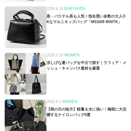
2026.6.16
BABY/KIDS
黒・パステル系も人気！指名買い多数の大人O
Kなマルニキッズバッグ「M01608 M00TK」
2026.6.10
WOMEN
涼しげな夏バッグを中古で探す｜ラフィア・メ
ッシュ・キャンバス素材を厳選
2026.6.2
WOMEN
【雨の日の味方】軽量＆水に強い！梅雨に大活
躍するナイロンバッグ8選