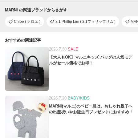
MARNI の関連ブランドからさがす
Chloe ( クロエ )
3.1 Phillip Lim ( 3.1フィリップリム )
MA
おすすめの関連記事
2026.7.30
SALE
【大人もOK】マルニキッズ バッグの人気モデ
ルがセール価格でお得！
2026.7.20
BABY/KIDS
MARNI(マルニ)のベビー服は、おしゃれ親子へ
の出産祝いやお誕生日プレゼントにおすすめ！