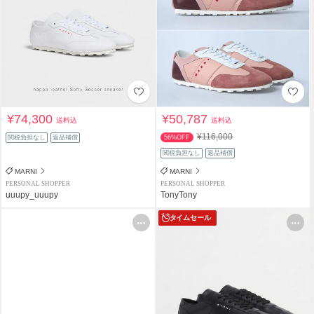
¥74,300
¥50,787
送料込
送料込
¥116,000
関税負担なし
返品補償
56%OFF
関税負担なし
返品補償
MARNI
MARNI
PERSONAL SHOPPER
PERSONAL SHOPPER
uuupy_uuupy
TonyTony
タイムセール