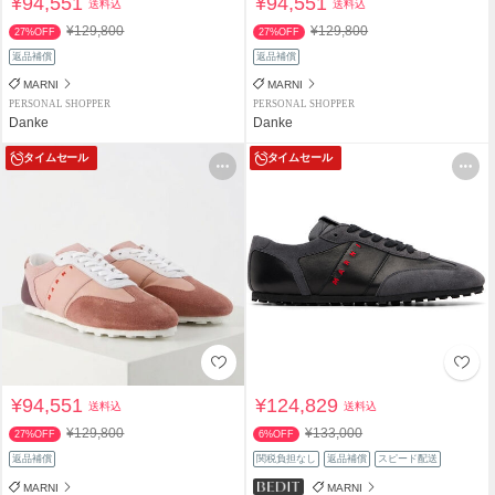
¥94,551
¥94,551
送料込
送料込
¥129,800
¥129,800
27%OFF
27%OFF
返品補償
返品補償
MARNI
MARNI
PERSONAL SHOPPER
PERSONAL SHOPPER
Danke
Danke
タイムセール
タイムセール
¥94,551
¥124,829
送料込
送料込
¥129,800
¥133,000
27%OFF
6%OFF
返品補償
関税負担なし
返品補償
スピード配送
MARNI
MARNI