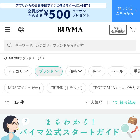
アプリからの会員登録ですぐに使えるクーポンGET！
詳しくは
500
¥
全員必ず
クーポン
こちらから
プレゼント
もらえる
今すぐ
日本語
English
简体中文
繁體中文
会員登録!
MARNIブランドページ
カテゴリ
ブランド
価格
色
セール
手
MUSEO (ミュゼオ)
TRUNK (トランク)
TROPICALIA (トロピカリア
16 件
人気順
絞り込み