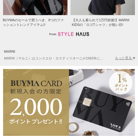
BUYMAのセールで買うべき、8つのファ
【大人も着られて1万円前後!】MARNI
ッショントレンドアイテム!!
KIDSの「ロゴTシャツ」が狙い目!
MARNI
もっと見る
MARNI（マルニ）はコンスエロ・カスティリオーニが1992年にイタリアで設立したブランド。独自の感性によって選び抜かれた素材や色を使用し、唯一無二の存在感を放つブランドとして高く評価されてきました。また、様々なブランドとのコラボレーションは毎回即完売するなど、いま改めて世界中から大注目されているブランドです。