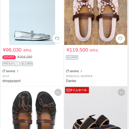
¥96,030
¥119,500
送料込
送料込
¥204,280
52%OFF
返品補償
関税負担なし
返品補償
MARNI
MARNI
SHOP
PERSONAL SHOPPER
shoppyspot
Danke
タイムセール