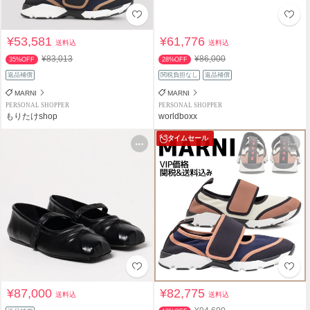
¥53,581
¥61,776
送料込
送料込
¥83,013
¥86,000
35%OFF
28%OFF
返品補償
関税負担なし
返品補償
MARNI
MARNI
PERSONAL SHOPPER
PERSONAL SHOPPER
もりたけshop
worldboxx
タイムセール
¥87,000
¥82,775
送料込
送料込