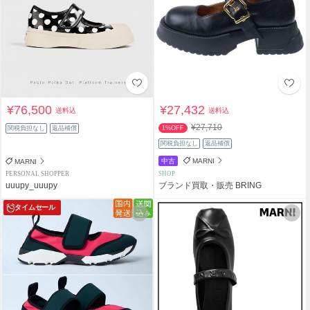
¥76,500
¥27,432
送料込
送料込
¥27,710
関税負担なし
返品補償
1%OFF
関税負担なし
返品補償
中古
MARNI
MARNI
PERSONAL SHOPPER
SHOP
uuupy_uuupy
ブランド買取・販売 BRING
タイムセール