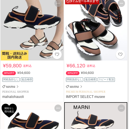
タイムセール
本日まで
¥59,800
¥66,120
送料込
送料込
¥94,600
¥94,600
36%OFF
30%OFF
関税負担なし
返品補償
関税負担なし
返品補償
スピード配送
MARNI
MARNI
PERSONAL SHOPPER
PREMIUM PERSONAL SHOPPER
mahalohauoli
IMPORT SELECT musee