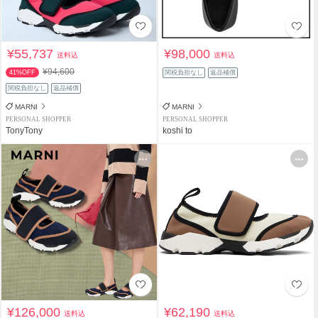
¥55,737
¥98,000
送料込
送料込
¥94,600
41%OFF
関税負担なし
返品補償
関税負担なし
返品補償
MARNI
MARNI
PERSONAL SHOPPER
PERSONAL SHOPPER
TonyTony
koshi to
¥126,000
¥62,190
送料込
送料込