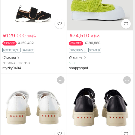
¥129,000
¥74,510
送料込
送料込
¥159,402
¥190,860
19%OFF
60%OFF
関税負担なし
返品補償
関税負担なし
返品補償
MARNI
MARNI
PERSONAL SHOPPER
SHOP
myzky0404
shoppyspot