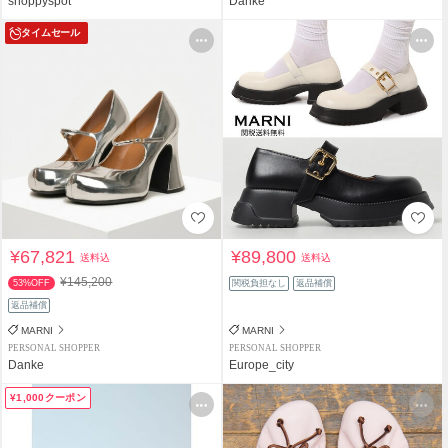
shoppyspot
Danke
タイムセール
¥67,821
¥89,800
送料込
送料込
¥145,200
53%OFF
関税負担なし
返品補償
返品補償
MARNI
MARNI
PERSONAL SHOPPER
PERSONAL SHOPPER
Danke
Europe_city
¥1,000クーポン