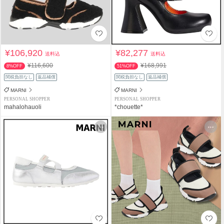
¥106,920
¥82,277
送料込
送料込
¥116,600
¥168,991
8%OFF
51%OFF
関税負担なし
返品補償
関税負担なし
返品補償
MARNI
MARNI
PERSONAL SHOPPER
PERSONAL SHOPPER
mahalohauoli
*chouette*