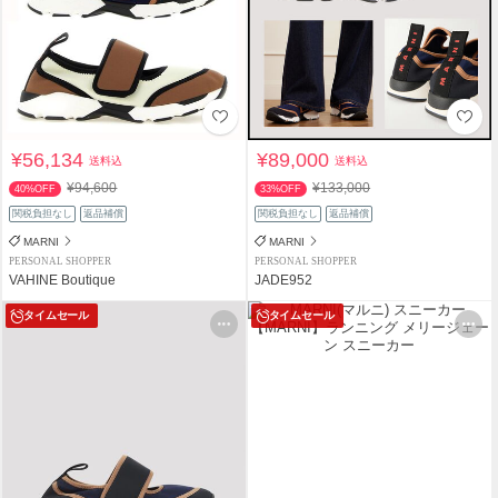
¥56,134
¥89,000
送料込
送料込
¥94,600
¥133,000
40%OFF
33%OFF
関税負担なし
返品補償
関税負担なし
返品補償
MARNI
MARNI
PERSONAL SHOPPER
PERSONAL SHOPPER
VAHINE Boutique
JADE952
タイムセール
タイムセール