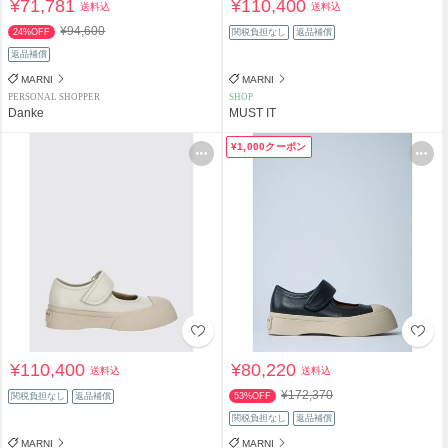
¥71,781
¥110,400
送料込
送料込
¥94,600
24%OFF
関税負担なし
返品補償
返品補償
MARNI
MARNI
PERSONAL SHOPPER
SHOP
Danke
MUST IT
¥1,000クーポン
¥110,400
¥80,220
送料込
送料込
¥172,370
関税負担なし
返品補償
53%OFF
関税負担なし
返品補償
MARNI
MARNI