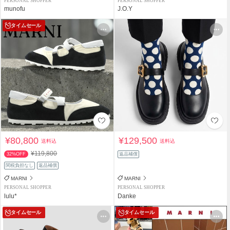
PERSONAL SHOPPER
PERSONAL SHOPPER
munofu
J.O.Y
タイムセール
¥80,800
¥129,500
送料込
送料込
¥119,800
32%OFF
返品補償
関税負担なし
返品補償
MARNI
MARNI
PERSONAL SHOPPER
PERSONAL SHOPPER
lulu*
Danke
タイムセール
タイムセール