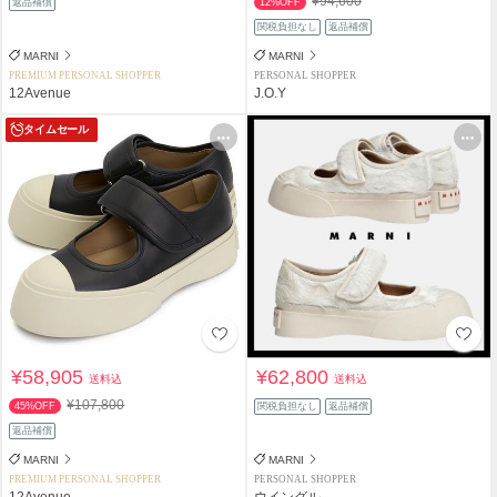
¥94,600
返品補償
12%OFF
関税負担なし
返品補償
MARNI
MARNI
PREMIUM PERSONAL SHOPPER
PERSONAL SHOPPER
12Avenue
J.O.Y
タイムセール
¥58,905
¥62,800
送料込
送料込
¥107,800
45%OFF
関税負担なし
返品補償
返品補償
MARNI
MARNI
PREMIUM PERSONAL SHOPPER
PERSONAL SHOPPER
12Avenue
ウイングル