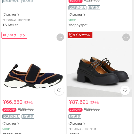
¥133,760
関税負担なし
返品補償
50%OFF
関税負担なし
返品補償
MARNI
MARNI
PERSONAL SHOPPER
SHOP
TS Atelier
shoppyspot
タイムセール
¥1,000クーポン
¥66,880
¥87,621
送料込
送料込
¥133,760
¥128,500
50%OFF
31%OFF
関税負担なし
返品補償
返品補償
MARNI
MARNI
SHOP
PERSONAL SHOPPER