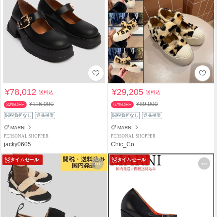
¥78,012
¥29,205
送料込
送料込
¥116,000
¥89,000
32%OFF
67%OFF
関税負担なし
返品補償
関税負担なし
返品補償
MARNI
MARNI
PERSONAL SHOPPER
PERSONAL SHOPPER
jacky0605
Chic_Co
タイムセール
タイムセール