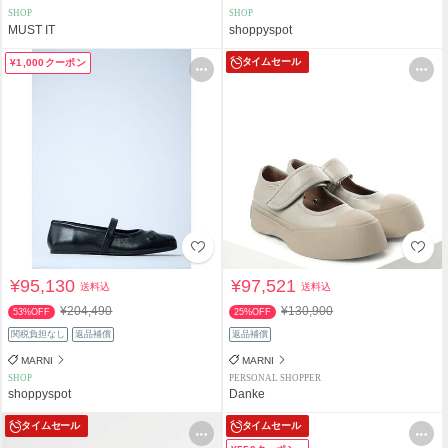
SHOP
SHOP
MUST IT
shoppyspot
タイムセール
¥1,000クーポン
¥95,130
¥97,521
送料込
送料込
¥204,490
¥130,900
53%OFF
25%OFF
関税負担なし
返品補償
返品補償
MARNI
MARNI
SHOP
PERSONAL SHOPPER
shoppyspot
Danke
タイムセール
タイムセール