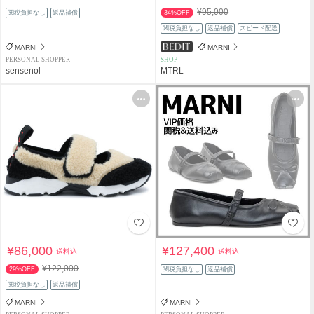
¥95,000
関税負担なし
返品補償
34%OFF
関税負担なし
返品補償
スピード配送
MARNI
MARNI
PERSONAL SHOPPER
SHOP
sensenol
MTRL
¥86,000
¥127,400
送料込
送料込
¥122,000
29%OFF
関税負担なし
返品補償
関税負担なし
返品補償
MARNI
MARNI