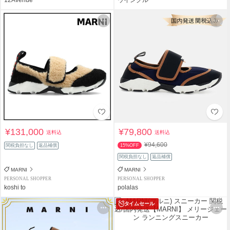
¥131,000
¥79,800
送料込
送料込
¥94,600
関税負担なし
返品補償
15%OFF
関税負担なし
返品補償
MARNI
MARNI
PERSONAL SHOPPER
PERSONAL SHOPPER
koshi to
polalas
タイムセール