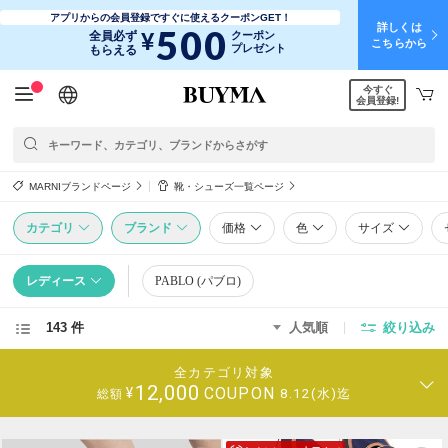
アプリからの会員登録ですぐに使えるクーポンGET！
詳しくは
500
¥
全員必ず
クーポン
こちらから
プレゼント
もらえる
今すぐ
日本語
English
简体中文
繁體中文
会員登録!
MARNIブランドページ
靴・シューズ一覧ページ
カテゴリ
ブランド
価格
色
サイズ
レディース
PABLO (パブロ)
143 件
人気順
絞り込み
全カテゴリ対象
12,000
COUPON
¥
8.12(水)迄
総額