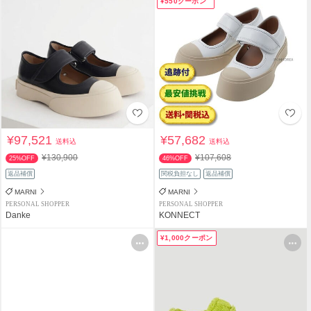
¥550クーポン
¥97,521
¥57,682
送料込
送料込
¥130,900
¥107,608
25%OFF
46%OFF
返品補償
関税負担なし
返品補償
MARNI
MARNI
PERSONAL SHOPPER
PERSONAL SHOPPER
Danke
KONNECT
¥1,000クーポン