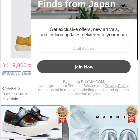
¥119,800
¥73,062
送料込
送料込
¥104,000
関税負担なし
返品補償
29%OFF
関税負担なし
返品補償
MARNI
MARNI
PERSONAL SHOPPER
PERSONAL SHOPPER
miki style
LAPISTAL