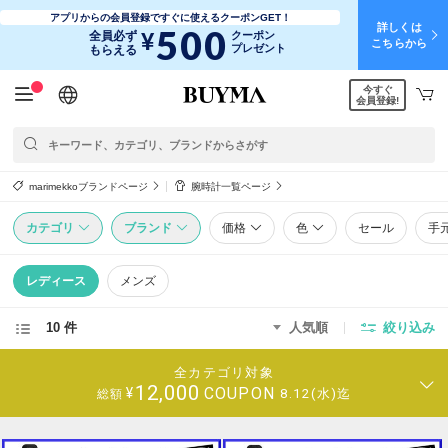
アプリからの会員登録ですぐに使えるクーポンGET！
詳しくは
500
¥
全員必ず
クーポン
こちらから
プレゼント
もらえる
今すぐ
日本語
English
简体中文
繁體中文
会員登録!
marimekkoブランドページ
腕時計一覧ページ
カテゴリ
ブランド
価格
色
セール
手
レディース
メンズ
10 件
人気順
絞り込み
全カテゴリ対象
12,000
COUPON
¥
8.12(水)迄
総額