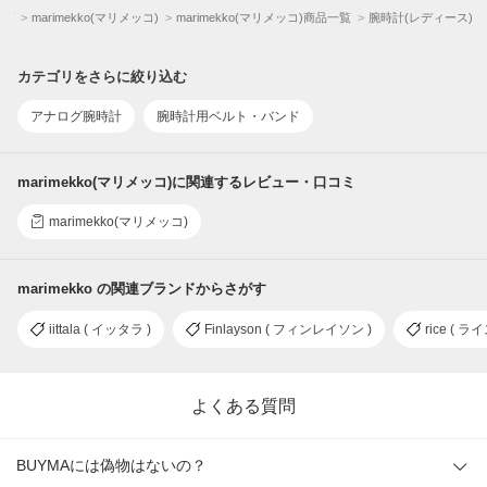
ップ
marimekko(マリメッコ)
marimekko(マリメッコ)商品一覧
腕時計(レディース)
カテゴリをさらに絞り込む
アナログ腕時計
腕時計用ベルト・バンド
marimekko(マリメッコ)に関連するレビュー・口コミ
marimekko(マリメッコ)
marimekko の関連ブランドからさがす
iittala ( イッタラ )
Finlayson ( フィンレイソン )
rice ( ライ
よくある質問
BUYMAには偽物はないの？