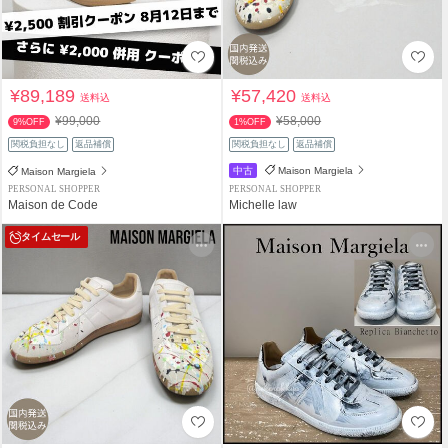
¥89,189
¥57,420
送料込
送料込
¥99,000
¥58,000
9%OFF
1%OFF
関税負担なし
返品補償
関税負担なし
返品補償
中古
Maison Margiela
Maison Margiela
PERSONAL SHOPPER
PERSONAL SHOPPER
Maison de Code
Michelle law
タイムセール