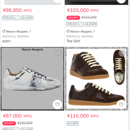
¥98,850
¥103,000
送料込
送料込
¥123,200
関税負担なし
返品補償
16%OFF
関税負担なし
返品補償
Maison Margiela
Maison Margiela
PERSONAL SHOPPER
PERSONAL SHOPPER
esm+
The DAY
¥87,000
¥116,000
送料込
送料込
¥150,000
42%OFF
返品補償
関税負担なし
返品補償