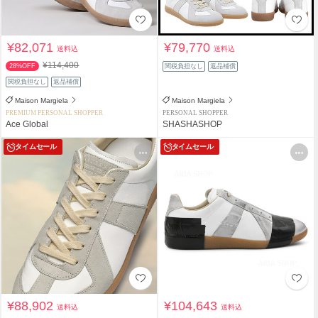
¥82,071
¥79,770
送料込
送料込
¥114,400
28%OFF
関税負担なし
返品補償
関税負担なし
返品補償
Maison Margiela
Maison Margiela
PREMIUM PERSONAL SHOPPER
PERSONAL SHOPPER
Ace Global
SHASHASHOP
タイムセール
タイムセール
¥88,902
¥104,643
送料込
送料込