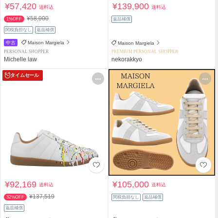
¥57,420
¥139,900
送料込
送料込
¥58,000
1%OFF
返品補償
関税負担なし
返品補償
中古
Maison Margiela
Maison Margiela
PERSONAL SHOPPER
PREMIUM PERSONAL SHOPPER
Michelle law
nekorakkyo
タイムセール
¥92,169
¥105,000
送料込
送料込
¥137,519
32%OFF
関税負担なし
返品補償
返品補償