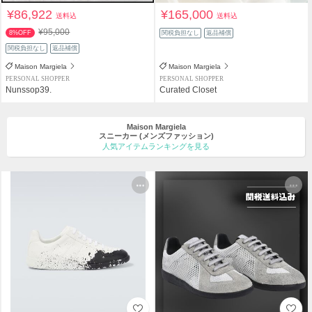
¥86,922
¥165,000
送料込
送料込
¥95,000
8%OFF
関税負担なし
返品補償
関税負担なし
返品補償
Maison Margiela
Maison Margiela
PERSONAL SHOPPER
PERSONAL SHOPPER
Nunssop39.
Curated Closet
Maison Margiela
スニーカー
(メンズファッション)
人気アイテムランキングを見る