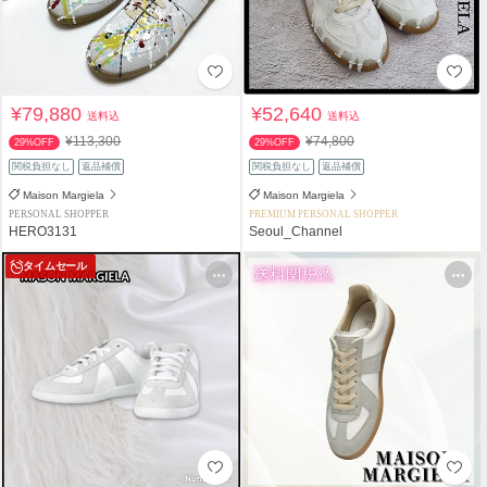
¥79,880
¥52,640
送料込
送料込
¥113,300
¥74,800
29%OFF
29%OFF
関税負担なし
返品補償
関税負担なし
返品補償
Maison Margiela
Maison Margiela
PERSONAL SHOPPER
PREMIUM PERSONAL SHOPPER
HERO3131
Seoul_Channel
タイムセール