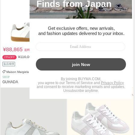
¥88,865
¥162,700
送料込
送料込
¥116,005
23%OFF
関税負担なし
返品補償
返品補償
Maison Margiela
Maison Margiela
SHOP
PERSONAL SHOPPER
GUHADA
TS Atelier