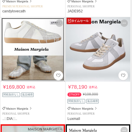
Maison Margiela
Maison Margiela
PREMIUM PERSONAL SHOPPER
PERSONAL SHOPPER
candylovecath
JADE952
タイムセール
¥169,800
¥78,190
送料込
送料込
¥108,000
関税負担なし
返品補償
27%OFF
関税負担なし
返品補償
Maison Margiela
Maison Margiela
PERSONAL SHOPPER
PERSONAL SHOPPER
..:::DIA:::..
Luxmall