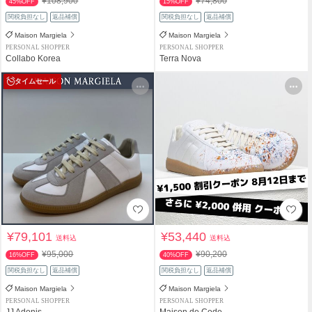
¥108,900
¥74,800
45%OFF
15%OFF
関税負担なし
返品補償
関税負担なし
返品補償
Maison Margiela
Maison Margiela
PERSONAL SHOPPER
PERSONAL SHOPPER
Collabo Korea
Terra Nova
タイムセール
¥79,101
¥53,440
送料込
送料込
¥95,000
¥90,200
16%OFF
40%OFF
関税負担なし
返品補償
関税負担なし
返品補償
Maison Margiela
Maison Margiela
PERSONAL SHOPPER
PERSONAL SHOPPER
JJ Adonis
Maison de Code