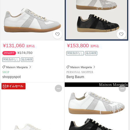
¥131,060
¥153,800
送料込
送料込
¥174,750
25%OFF
関税負担なし
返品補償
関税負担なし
返品補償
Maison Margiela
Maison Margiela
SHOP
PERSONAL SHOPPER
shoppyspot
Berg Baum
タイムセール