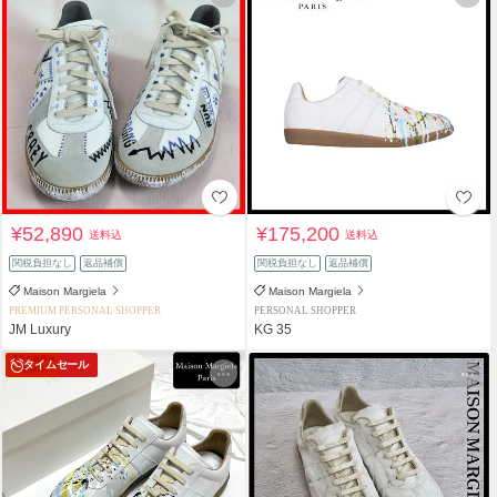
¥52,890
¥175,200
送料込
送料込
関税負担なし
返品補償
関税負担なし
返品補償
Maison Margiela
Maison Margiela
PREMIUM PERSONAL SHOPPER
PERSONAL SHOPPER
JM Luxury
KG 35
タイムセール