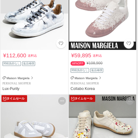
¥112,600
¥59,895
送料込
送料込
¥108,900
関税負担なし
返品補償
44%OFF
関税負担なし
返品補償
Maison Margiela
Maison Margiela
PERSONAL SHOPPER
PERSONAL SHOPPER
Lux-Purity
Collabo Korea
タイムセール
タイムセール