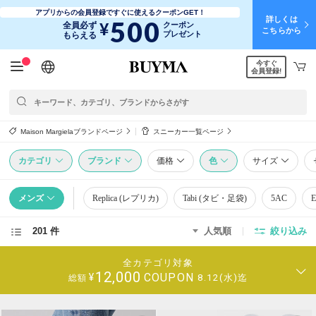
アプリからの会員登録ですぐに使えるクーポンGET！
詳しくは
500
¥
全員必ず
クーポン
こちらから
プレゼント
もらえる
今すぐ
日本語
English
简体中文
繁體中文
会員登録!
Maison Margielaブランドページ
スニーカー一覧ページ
カテゴリ
ブランド
価格
色
サイズ
メンズ
Replica (レプリカ)
Tabi (タビ・足袋)
5AC
E
201 件
人気順
絞り込み
全カテゴリ対象
12,000
COUPON
¥
8.12(水)迄
総額