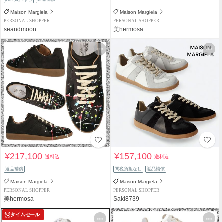
Maison Margiela
Maison Margiela
PERSONAL SHOPPER
PERSONAL SHOPPER
seandmoon
美hermosa
¥217,100
¥157,100
送料込
送料込
返品補償
関税負担なし
返品補償
Maison Margiela
Maison Margiela
PERSONAL SHOPPER
PERSONAL SHOPPER
美hermosa
Saki8739
タイムセール