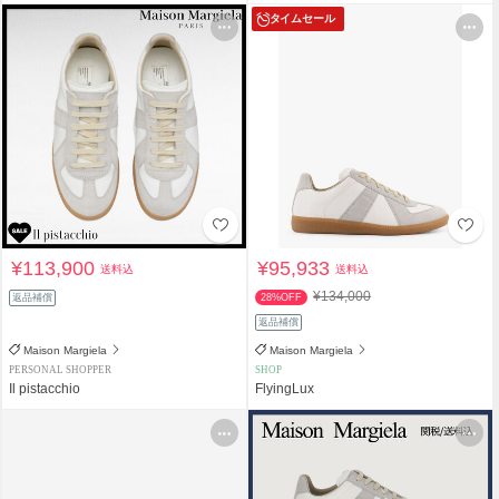
タイムセール
¥113,900
¥95,933
送料込
送料込
¥134,000
返品補償
28%OFF
返品補償
Maison Margiela
Maison Margiela
PERSONAL SHOPPER
SHOP
Il pistacchio
FlyingLux