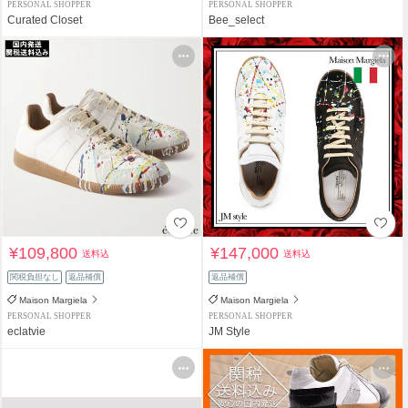
PERSONAL SHOPPER
PERSONAL SHOPPER
Curated Closet
Bee_select
¥109,800
¥147,000
送料込
送料込
関税負担なし
返品補償
返品補償
Maison Margiela
Maison Margiela
PERSONAL SHOPPER
PERSONAL SHOPPER
eclatvie
JM Style