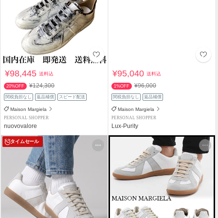
¥98,445
¥95,040
送料込
送料込
¥124,300
¥96,000
20%OFF
1%OFF
関税負担なし
返品補償
スピード配送
関税負担なし
返品補償
Maison Margiela
Maison Margiela
PERSONAL SHOPPER
PERSONAL SHOPPER
nuovovalore
Lux-Purity
タイムセール