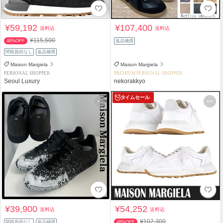
¥59,192
¥107,400
送料込
送料込
¥115,500
48%OFF
返品補償
関税負担なし
返品補償
Maison Margiela
Maison Margiela
PERSONAL SHOPPER
PREMIUM PERSONAL SHOPPER
Seoul Luxury
nekorakkyo
タイムセール
¥39,900
¥54,252
送料込
送料込
¥102,300
関税負担なし
返品補償
46%OFF