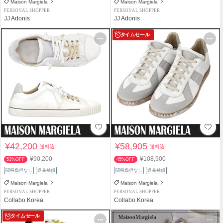
Maison Margiela
Maison Margiela
PERSONAL SHOPPER
PERSONAL SHOPPER
JJ Adonis
JJ Adonis
タイムセール
¥42,200
¥58,905
送料込
送料込
¥90,200
¥108,900
53%OFF
45%OFF
関税負担なし
返品補償
関税負担なし
返品補償
Maison Margiela
Maison Margiela
PERSONAL SHOPPER
PERSONAL SHOPPER
Collabo Korea
Collabo Korea
タイムセール