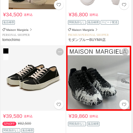
¥34,500
¥36,800
送料込
送料込
返品補償
関税負担なし
返品補償
スピード配送
Maison Margiela
Maison Margiela
PERSONAL SHOPPER
PREMIUM PERSONAL SHOPPER
tomochimo
モダンブルーBUYMA店
¥39,580
¥39,860
送料込
送料込
¥82,500
52%OFF
関税負担なし
返品補償
関税負担なし
返品補償