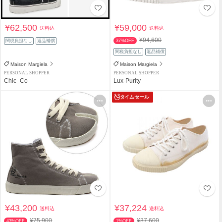
¥62,500
¥59,000
送料込
送料込
¥94,600
関税負担なし
返品補償
37%OFF
関税負担なし
返品補償
Maison Margiela
Maison Margiela
PERSONAL SHOPPER
PERSONAL SHOPPER
Chic_Co
Lux-Purity
タイムセール
¥43,200
¥37,224
送料込
送料込
¥75,900
¥37,600
43%OFF
1%OFF