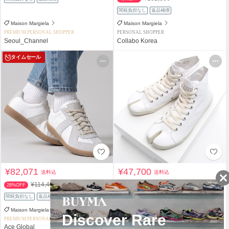
関税負担なし
返品補償
Maison Margiela
Maison Margiela
PREMIUM PERSONAL SHOPPER
PERSONAL SHOPPER
Seoul_Channel
Collabo Korea
タイムセール
¥82,071
¥47,700
送料込
送料込
¥114,400
¥75,900
28%OFF
37%OFF
関税負担なし
返品補償
関税負担なし
返品補償
Maison Margiela
Maison Margiela
PREMIUM PERSONAL SHOPPER
PREMIUM PERSONAL SHOPPER
Ace Global
Ace Global