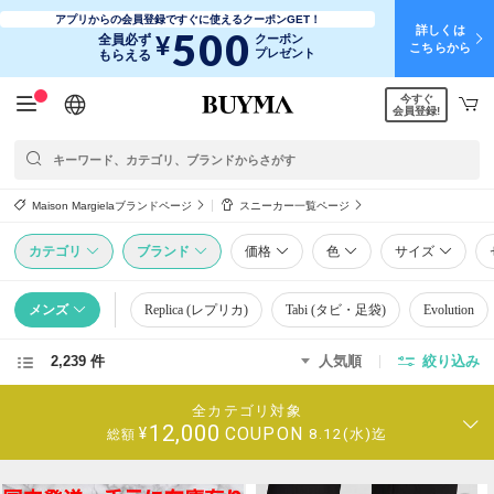
アプリからの会員登録ですぐに使えるクーポンGET！
詳しくは
500
¥
全員必ず
クーポン
こちらから
プレゼント
もらえる
今すぐ
日本語
English
简体中文
繁體中文
会員登録!
Maison Margielaブランドページ
スニーカー一覧ページ
カテゴリ
ブランド
価格
色
サイズ
メンズ
Replica (レプリカ)
Tabi (タビ・足袋)
Evolution
2,239 件
人気順
絞り込み
全カテゴリ対象
12,000
COUPON
¥
8.12(水)迄
総額