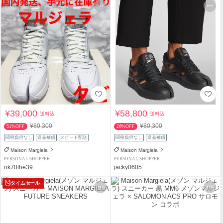
¥39,000
¥58,800
送料込
送料込
¥80,300
¥80,300
51%OFF
26%OFF
関税負担なし
返品補償
スピード配送
関税負担なし
返品補償
Maison Margiela
Maison Margiela
PERSONAL SHOPPER
PERSONAL SHOPPER
nk70the39
jacky0605
タイムセール