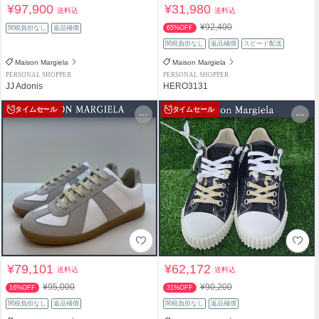
¥97,900
¥31,980
送料込
送料込
¥92,400
関税負担なし
返品補償
65%OFF
関税負担なし
返品補償
スピード配送
Maison Margiela
Maison Margiela
PERSONAL SHOPPER
PERSONAL SHOPPER
JJ Adonis
HERO3131
タイムセール
タイムセール
¥79,101
¥62,172
送料込
送料込
¥95,000
¥90,200
16%OFF
31%OFF
関税負担なし
返品補償
関税負担なし
返品補償