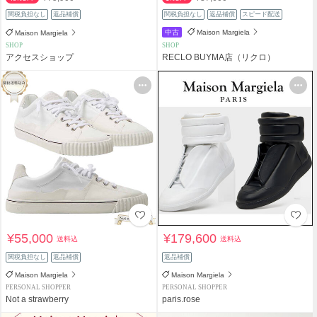
関税負担なし
返品補償
関税負担なし
返品補償
スピード配送
中古
Maison Margiela
Maison Margiela
SHOP
SHOP
アクセスショップ
RECLO BUYMA店（リクロ）
¥55,000
¥179,600
送料込
送料込
関税負担なし
返品補償
返品補償
Maison Margiela
Maison Margiela
PERSONAL SHOPPER
PERSONAL SHOPPER
Not a strawberry
paris.rose