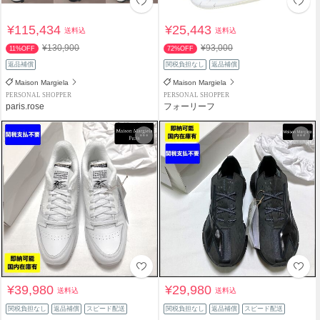
¥115,434
¥25,443
送料込
送料込
¥130,900
¥93,000
11%OFF
72%OFF
返品補償
関税負担なし
返品補償
Maison Margiela
Maison Margiela
PERSONAL SHOPPER
PERSONAL SHOPPER
paris.rose
フォーリーフ
¥39,980
¥29,980
送料込
送料込
関税負担なし
返品補償
スピード配送
関税負担なし
返品補償
スピード配送