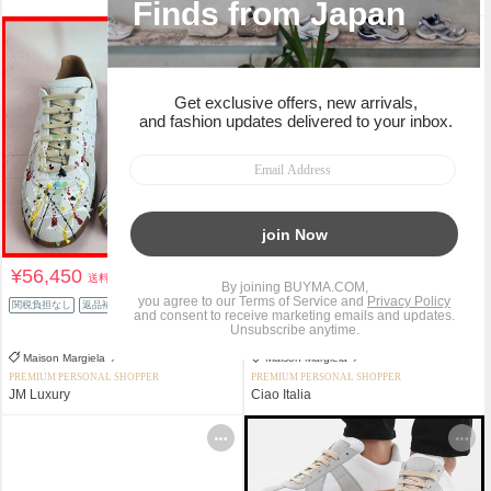
¥56,450
¥99,552
送料込
送料込
¥232,723
関税負担なし
返品補償
57%OFF
返品補償
Maison Margiela
Maison Margiela
PREMIUM PERSONAL SHOPPER
PREMIUM PERSONAL SHOPPER
JM Luxury
Ciao Italia