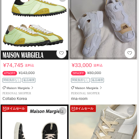
¥74,745
¥33,000
送料込
送料込
¥143,000
¥80,000
47%OFF
58%OFF
関税負担なし
返品補償
関税負担なし
返品補償
Maison Margiela
Maison Margiela
PERSONAL SHOPPER
PERSONAL SHOPPER
Collabo Korea
rina-room
タイムセール
タイムセール