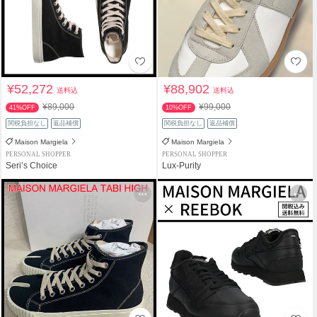
¥52,272
¥88,902
送料込
送料込
¥89,000
¥99,000
41%OFF
10%OFF
関税負担なし
返品補償
関税負担なし
返品補償
Maison Margiela
Maison Margiela
PERSONAL SHOPPER
PERSONAL SHOPPER
Seri’s Choice
Lux-Purity