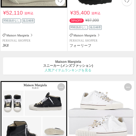
¥52,110
¥35,400
送料込
送料込
¥87,300
関税負担なし
返品補償
59%OFF
関税負担なし
返品補償
Maison Margiela
Maison Margiela
PERSONAL SHOPPER
PERSONAL SHOPPER
JK#
フォーリーフ
Maison Margiela
スニーカー
(メンズファッション)
人気アイテムランキングを見る