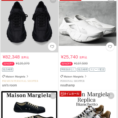
¥82,348
¥25,740
送料込
送料込
¥120,370
¥137,500
31%OFF
81%OFF
返品補償
関税負担なし
返品補償
スピード配送
Maison Margiela
Maison Margiela
PREMIUM PERSONAL SHOPPER
PERSONAL SHOPPER
uni's room
nouthamp
タイムセール