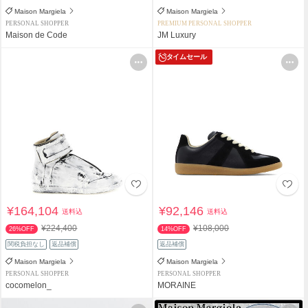
Maison Margiela
Maison Margiela
PERSONAL SHOPPER
PREMIUM PERSONAL SHOPPER
Maison de Code
JM Luxury
タイムセール
¥164,104
¥92,146
送料込
送料込
¥224,400
¥108,000
26%OFF
14%OFF
関税負担なし
返品補償
返品補償
Maison Margiela
Maison Margiela
PERSONAL SHOPPER
PERSONAL SHOPPER
cocomelon_
MORAINE