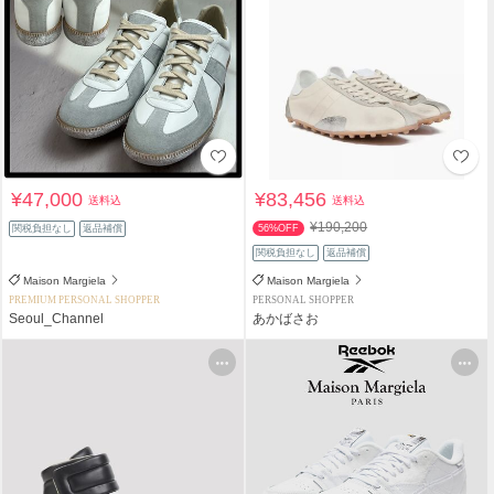
¥47,000
¥83,456
送料込
送料込
¥190,200
関税負担なし
返品補償
56%OFF
関税負担なし
返品補償
Maison Margiela
Maison Margiela
PREMIUM PERSONAL SHOPPER
PERSONAL SHOPPER
Seoul_Channel
あかばさお