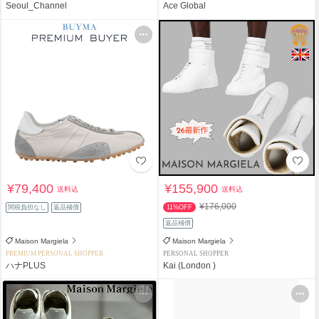
Seoul_Channel
Ace Global
¥79,400
¥155,900
送料込
送料込
¥176,000
関税負担なし
返品補償
11%OFF
返品補償
Maison Margiela
Maison Margiela
PREMIUM PERSONAL SHOPPER
PERSONAL SHOPPER
ハナPLUS
Kai (London )