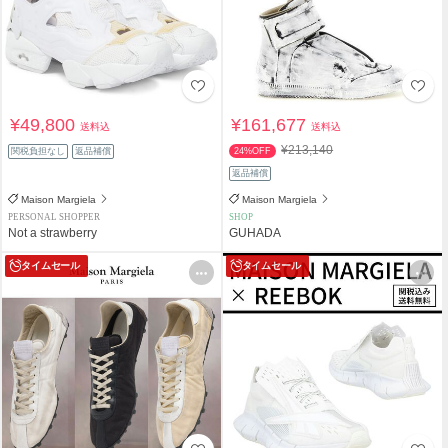
¥49,800
¥161,677
送料込
送料込
¥213,140
関税負担なし
返品補償
24%OFF
返品補償
Maison Margiela
Maison Margiela
PERSONAL SHOPPER
SHOP
Not a strawberry
GUHADA
タイムセール
タイムセール