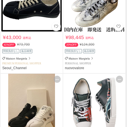
¥43,000
¥98,445
送料込
送料込
¥73,700
¥124,300
41%OFF
20%OFF
関税負担なし
返品補償
関税負担なし
返品補償
Maison Margiela
Maison Margiela
PREMIUM PERSONAL SHOPPER
PERSONAL SHOPPER
Seoul_Channel
nuovovalore