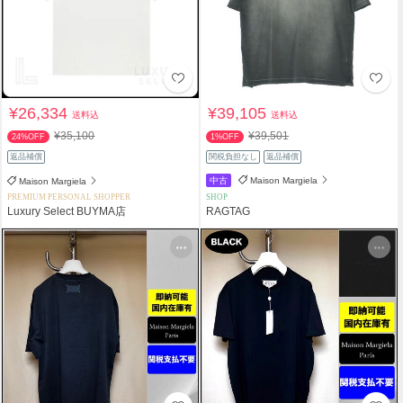
¥26,334
¥39,105
送料込
送料込
¥35,100
¥39,501
24%OFF
1%OFF
返品補償
関税負担なし
返品補償
中古
Maison Margiela
Maison Margiela
PREMIUM PERSONAL SHOPPER
SHOP
Luxury Select BUYMA店
RAGTAG