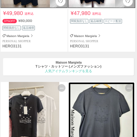
¥49,980
¥47,980
送料込
送料込
¥80,300
37%OFF
関税負担なし
返品補償
スピード配送
関税負担なし
返品補償
Maison Margiela
Maison Margiela
PERSONAL SHOPPER
PERSONAL SHOPPER
HERO3131
HERO3131
Maison Margiela
Tシャツ・カットソー
(メンズファッション)
人気アイテムランキングを見る