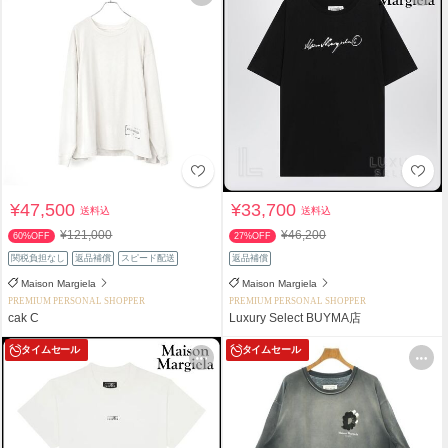
¥47,500
¥33,700
送料込
送料込
¥121,000
¥46,200
60%OFF
27%OFF
関税負担なし
返品補償
スピード配送
返品補償
Maison Margiela
Maison Margiela
PREMIUM PERSONAL SHOPPER
PREMIUM PERSONAL SHOPPER
cak C
Luxury Select BUYMA店
タイムセール
タイムセール