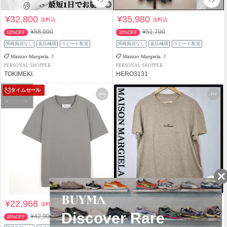
¥32,800
¥35,980
送料込
送料込
¥88,000
¥51,700
62%OFF
30%OFF
関税負担なし
返品補償
スピード配送
関税負担なし
返品補償
スピード配送
Maison Margiela
Maison Margiela
PERSONAL SHOPPER
PERSONAL SHOPPER
TOKIMEKI.
HERO3131
タイムセール
¥22,968
¥24,890
送料込
送料込
¥42,900
46%OFF
関税負担なし
返品補償