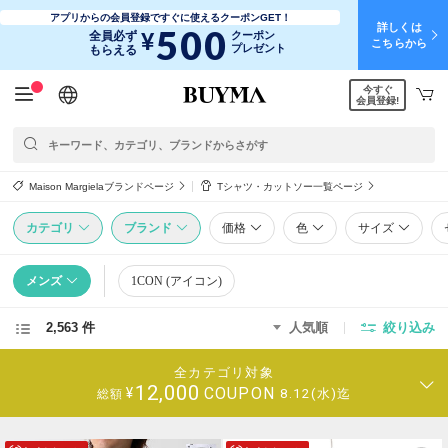
アプリからの会員登録ですぐに使えるクーポンGET！
詳しくは
500
¥
全員必ず
クーポン
こちらから
プレゼント
もらえる
今すぐ
日本語
English
简体中文
繁體中文
会員登録!
Maison Margielaブランドページ
Tシャツ・カットソー一覧ページ
カテゴリ
ブランド
価格
色
サイズ
メンズ
1CON (アイコン)
2,563 件
人気順
絞り込み
全カテゴリ対象
12,000
COUPON
¥
8.12(水)迄
総額