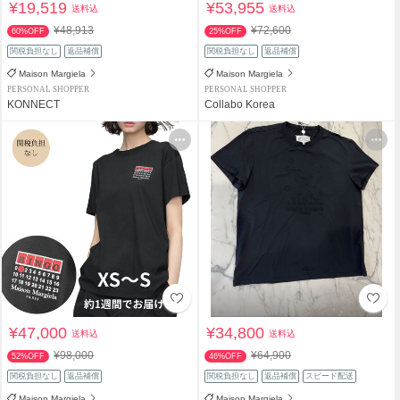
¥19,519
¥53,955
送料込
送料込
¥48,913
¥72,600
60%OFF
25%OFF
関税負担なし
返品補償
関税負担なし
返品補償
Maison Margiela
Maison Margiela
PERSONAL SHOPPER
PERSONAL SHOPPER
KONNECT
Collabo Korea
¥47,000
¥34,800
送料込
送料込
¥98,000
¥64,900
52%OFF
46%OFF
関税負担なし
返品補償
関税負担なし
返品補償
スピード配送
Maison Margiela
Maison Margiela