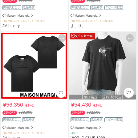
¥60,700
¥82,500
20%OFF
39%OFF
関税負担なし
返品補償
関税負担なし
返品補償
スピード配送
Maison Margiela
Maison Margiela
PREMIUM PERSONAL SHOPPER
PREMIUM PERSONAL SHOPPER
JM Luxury
ま、り、
タイムセール
¥56,350
¥54,430
送料込
送料込
¥88,000
¥82,500
35%OFF
34%OFF
関税負担なし
返品補償
関税負担なし
返品補償
スピード配送
Maison Margiela
Maison Margiela
PREMIUM PERSONAL SHOPPER
SHOP
JM Luxury
WORLD CLUB 1989