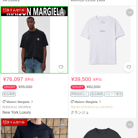
タイムセール
¥76,097
¥39,500
送料込
送料込
¥95,000
¥82,500
19%OFF
52%OFF
返品補償
関税負担なし
返品補償
スピード配送
Maison Margiela
Maison Margiela
PERSONAL SHOPPER
PREMIUM PERSONAL SHOPPER
New York Luxury
クランジュ
タイムセール