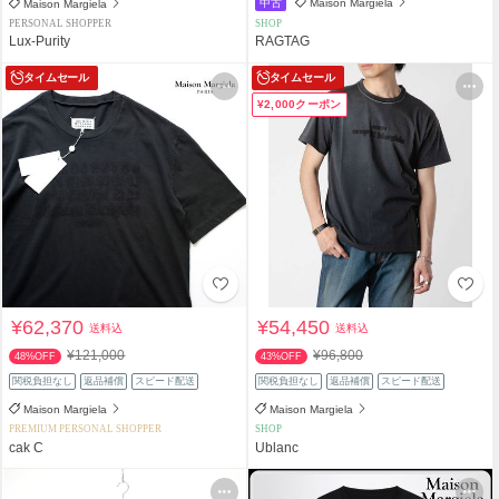
中古
Maison Margiela
Maison Margiela
PERSONAL SHOPPER
SHOP
Lux-Purity
RAGTAG
タイムセール
タイムセール
¥2,000クーポン
¥62,370
¥54,450
送料込
送料込
¥121,000
¥96,800
48%OFF
43%OFF
関税負担なし
返品補償
スピード配送
関税負担なし
返品補償
スピード配送
Maison Margiela
Maison Margiela
PREMIUM PERSONAL SHOPPER
SHOP
cak C
Ublanc