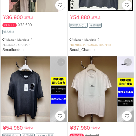
¥36,900
¥54,880
送料込
送料込
¥73,600
49%OFF
関税負担なし
返品補償
返品補償
Maison Margiela
Maison Margiela
PERSONAL SHOPPER
PREMIUM PERSONAL SHOPPER
Smartlondon
Seoul_Channel
¥54,980
¥37,980
送料込
送料込
¥71,500
関税負担なし
返品補償
スピード配送
46%OFF