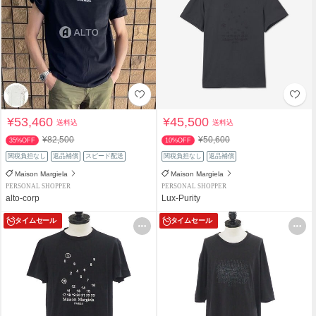
¥53,460
¥45,500
送料込
送料込
¥82,500
¥50,600
35%OFF
10%OFF
関税負担なし
返品補償
スピード配送
関税負担なし
返品補償
Maison Margiela
Maison Margiela
PERSONAL SHOPPER
PERSONAL SHOPPER
alto-corp
Lux-Purity
タイムセール
タイムセール