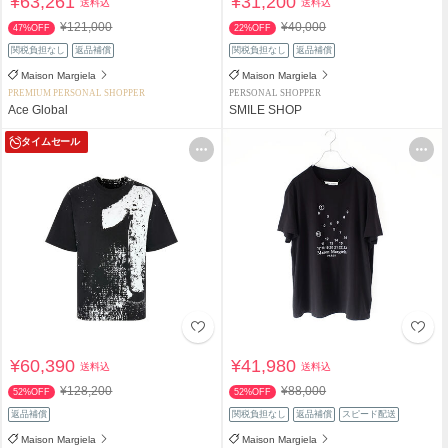
¥63,261
¥31,200
送料込
送料込
¥121,000
¥40,000
47%OFF
22%OFF
関税負担なし
返品補償
関税負担なし
返品補償
Maison Margiela
Maison Margiela
PREMIUM PERSONAL SHOPPER
PERSONAL SHOPPER
Ace Global
SMILE SHOP
タイムセール
¥60,390
¥41,980
送料込
送料込
¥128,200
¥88,000
52%OFF
52%OFF
返品補償
関税負担なし
返品補償
スピード配送
Maison Margiela
Maison Margiela