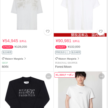
¥54,945
¥90,981
送料込
送料込
¥128,200
¥132,000
57%OFF
31%OFF
返品補償
関税負担なし
返品補償
Maison Margiela
Maison Margiela
SHOP
PERSONAL SHOPPER
MXN
Forest Moon
¥1,000クーポン