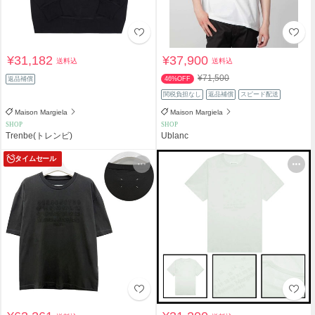
¥31,182
¥37,900
送料込
送料込
¥71,500
返品補償
46%OFF
関税負担なし
返品補償
スピード配送
Maison Margiela
Maison Margiela
SHOP
SHOP
Trenbe(トレンビ)
Ublanc
タイムセール