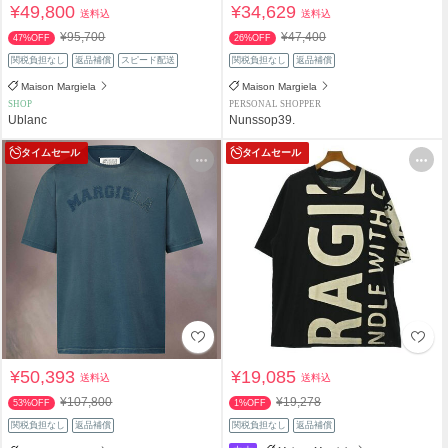
¥49,800
¥34,629
送料込
送料込
¥95,700
¥47,400
47%OFF
26%OFF
関税負担なし
返品補償
スピード配送
関税負担なし
返品補償
Maison Margiela
Maison Margiela
SHOP
PERSONAL SHOPPER
Ublanc
Nunssop39.
タイムセール
タイムセール
¥50,393
¥19,085
送料込
送料込
¥107,800
¥19,278
53%OFF
1%OFF
関税負担なし
返品補償
関税負担なし
返品補償