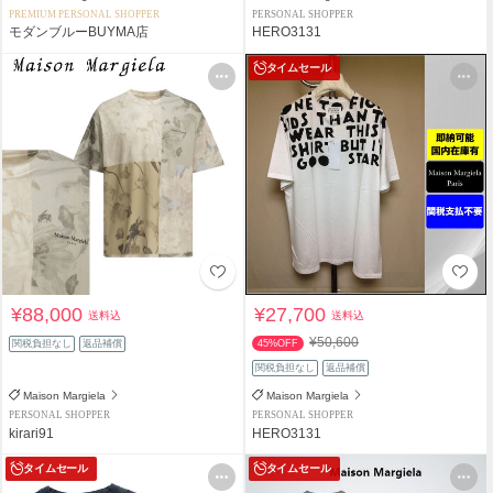
PREMIUM PERSONAL SHOPPER
PERSONAL SHOPPER
モダンブルーBUYMA店
HERO3131
タイムセール
¥88,000
¥27,700
送料込
送料込
¥50,600
関税負担なし
返品補償
45%OFF
関税負担なし
返品補償
Maison Margiela
Maison Margiela
PERSONAL SHOPPER
PERSONAL SHOPPER
kirari91
HERO3131
タイムセール
タイムセール