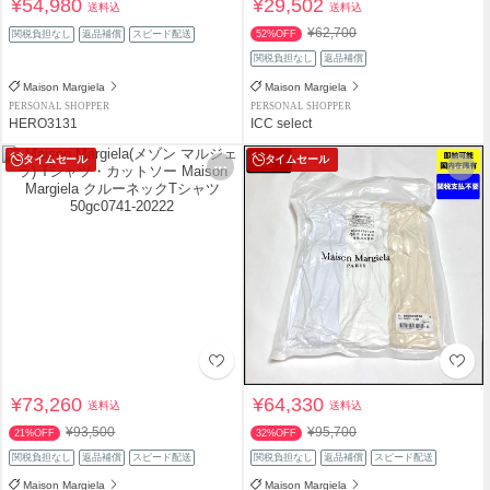
¥54,980
¥29,502
送料込
送料込
¥62,700
関税負担なし
返品補償
スピード配送
52%OFF
関税負担なし
返品補償
Maison Margiela
Maison Margiela
PERSONAL SHOPPER
PERSONAL SHOPPER
HERO3131
ICC select
タイムセール
タイムセール
¥73,260
¥64,330
送料込
送料込
¥93,500
¥95,700
21%OFF
32%OFF
関税負担なし
返品補償
スピード配送
関税負担なし
返品補償
スピード配送
Maison Margiela
Maison Margiela