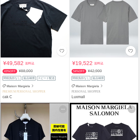
¥49,582
¥19,522
送料込
送料込
¥88,000
¥42,900
43%OFF
54%OFF
関税負担なし
返品補償
スピード配送
関税負担なし
返品補償
Maison Margiela
Maison Margiela
PREMIUM PERSONAL SHOPPER
PERSONAL SHOPPER
cak C
Luxmall