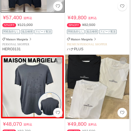
¥57,400
¥49,800
送料込
送料込
¥121,000
¥82,500
52%OFF
39%OFF
関税負担なし
返品補償
スピード配送
関税負担なし
返品補償
スピード配送
Maison Margiela
Maison Margiela
PERSONAL SHOPPER
PREMIUM PERSONAL SHOPPER
HERO3131
ハナPLUS
¥48,070
¥49,800
送料込
送料込