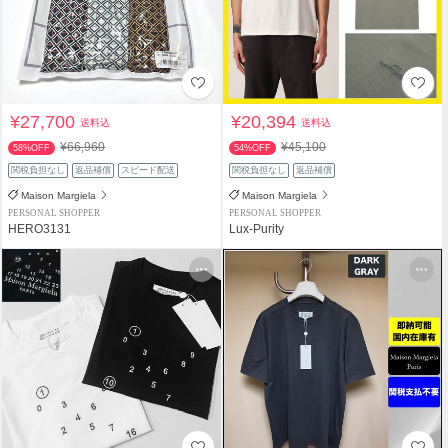
¥27,700
¥20,394
送料込
送料込
¥66,960
¥45,100
58%OFF
54%OFF
関税負担なし
返品補償
スピード配送
関税負担なし
返品補償
Maison Margiela
Maison Margiela
PERSONAL SHOPPER
PERSONAL SHOPPER
HERO3131
Lux-Purity