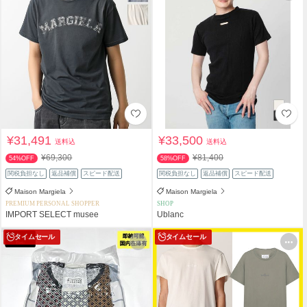
¥31,491
¥33,500
送料込
送料込
¥69,300
¥81,400
54%OFF
58%OFF
関税負担なし
返品補償
スピード配送
関税負担なし
返品補償
スピード配送
Maison Margiela
Maison Margiela
PREMIUM PERSONAL SHOPPER
SHOP
IMPORT SELECT musee
Ublanc
タイムセール
タイムセール