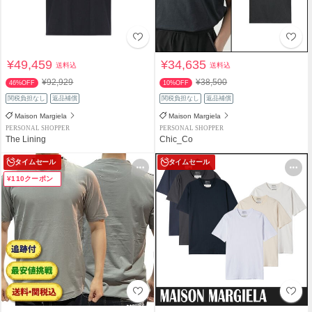
¥49,459
¥34,635
送料込
送料込
¥92,929
¥38,500
46%OFF
10%OFF
関税負担なし
返品補償
関税負担なし
返品補償
Maison Margiela
Maison Margiela
PERSONAL SHOPPER
PERSONAL SHOPPER
The Lining
Chic_Co
タイムセール
タイムセール
¥110クーポン