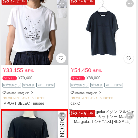
タイムセール
タイムセール
¥33,155
¥54,450
送料込
送料込
¥70,400
¥88,000
52%OFF
38%OFF
関税負担なし
返品補償
スピード配送
関税負担なし
返品補償
スピード配送
Maison Margiela
Maison Margiela
PREMIUM PERSONAL SHOPPER
PREMIUM PERSONAL SHOPPER
IMPORT SELECT musee
cak C
タイムセール