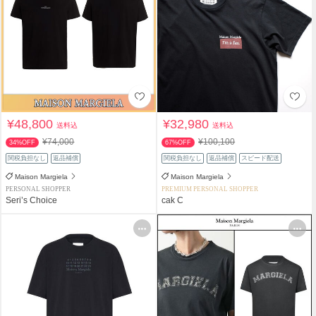
¥48,800
¥32,980
送料込
送料込
¥74,000
¥100,100
34%OFF
67%OFF
関税負担なし
返品補償
関税負担なし
返品補償
スピード配送
Maison Margiela
Maison Margiela
PERSONAL SHOPPER
PREMIUM PERSONAL SHOPPER
Seri’s Choice
cak C