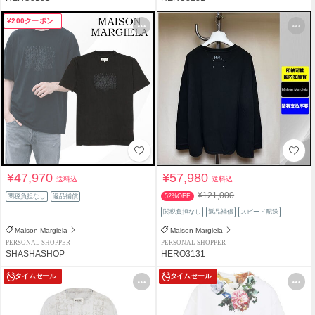
¥200クーポン
¥47,970
¥57,980
送料込
送料込
¥121,000
関税負担なし
返品補償
52%OFF
関税負担なし
返品補償
スピード配送
Maison Margiela
Maison Margiela
PERSONAL SHOPPER
PERSONAL SHOPPER
SHASHASHOP
HERO3131
タイムセール
タイムセール