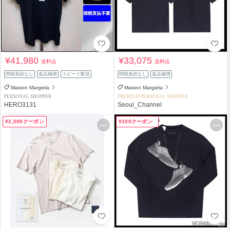
¥41,980
¥33,075
送料込
送料込
関税負担なし
返品補償
スピード配送
関税負担なし
返品補償
Maison Margiela
Maison Margiela
PERSONAL SHOPPER
PREMIUM PERSONAL SHOPPER
HERO3131
Seoul_Channel
¥2,000クーポン
¥100クーポン