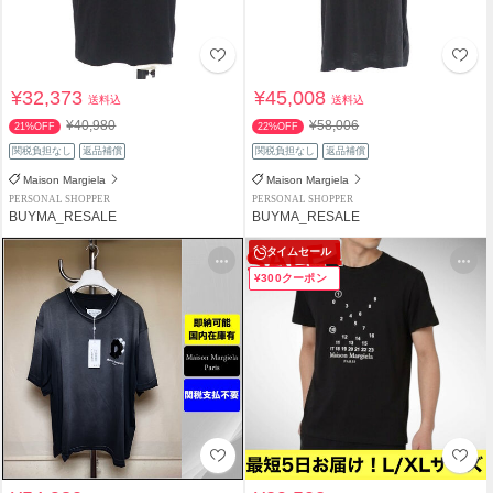
¥32,373
¥45,008
送料込
送料込
¥40,980
¥58,006
21%OFF
22%OFF
関税負担なし
返品補償
関税負担なし
返品補償
Maison Margiela
Maison Margiela
PERSONAL SHOPPER
PERSONAL SHOPPER
BUYMA_RESALE
BUYMA_RESALE
タイムセール
¥300クーポン