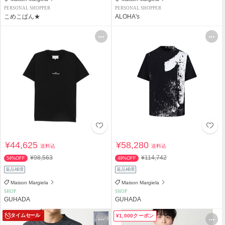
PERSONAL SHOPPER
PERSONAL SHOPPER
こめこぱん★
ALOHA's
¥44,625
¥58,280
送料込
送料込
¥98,563
¥114,742
54%OFF
49%OFF
返品補償
返品補償
Maison Margiela
Maison Margiela
SHOP
SHOP
GUHADA
GUHADA
タイムセール
¥1,000クーポン