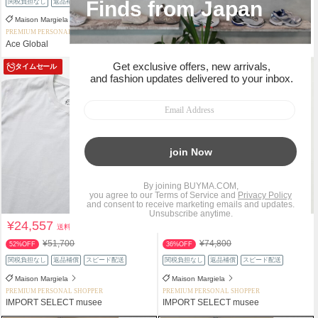
関税負担なし
返品補償
Maison Margiela
Maison Margiela
PREMIUM PERSONAL SHOPPER
PREMIUM PERSONAL SHOPPER
Ace Global
Seoul_Channel
タイムセール
タイムセール
¥24,557
¥47,405
送料込
送料込
¥51,700
¥74,800
52%OFF
36%OFF
関税負担なし
返品補償
スピード配送
関税負担なし
返品補償
スピード配送
Maison Margiela
Maison Margiela
PREMIUM PERSONAL SHOPPER
PREMIUM PERSONAL SHOPPER
IMPORT SELECT musee
IMPORT SELECT musee