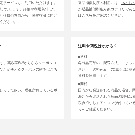
定サービスもご利用いただけます。
返品補償制度の利用には「
あんし
補償いたします。詳細や利用条件につ
が返品補償制度対象カテゴリであ
と補償の両面から、偽物撲滅に向け
は
こちら
をご確認ください。
ください。
い
送料や関税はかかる？
■送料
ます。英数字8桁からなるクーポンコ
各出品商品の「配送方法」によっ
なたが使えるクーポンの確認は
こち
さい。「送料込み」の場合は出品
送料を負担します。
■関税
してください。現在所有しているポ
国内から発送される商品の場合、
海外から発送される商品の関税は
税負担なし」アイコンが付いてい
ら
をご確認ください。