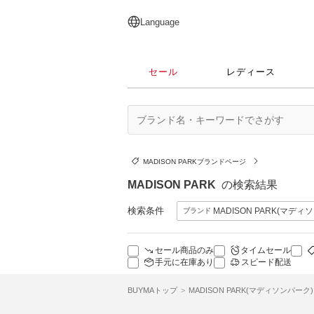
English
日本語
简体中文
繁體中文
Language
セール
レディース
MADISON PARKブランドページ
MADISON PARK
の検索結果
検索条件
MADISON PARK(マディ
ブランド
セール商品のみ
タイムセール
手元に在庫あり
スピード配送
BUYMAトップ
MADISON PARK(マディソンパーク)