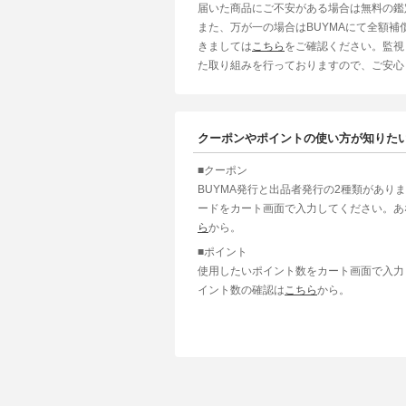
届いた商品にご不安がある場合は無料の鑑
また、万が一の場合はBUYMAにて全額
きましては
こちら
をご確認ください。監視
た取り組みを行っておりますので、ご安心
クーポンやポイントの使い方が知りた
■クーポン
BUYMA発行と出品者発行の2種類があり
ードをカート画面で入力してください。あ
ら
から。
■ポイント
使用したいポイント数をカート画面で入力
イント数の確認は
こちら
から。