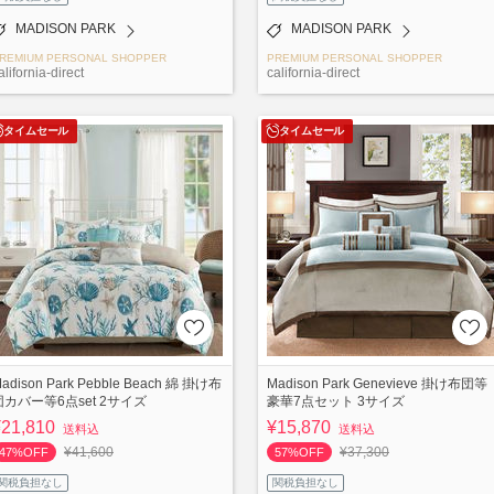
MADISON PARK
MADISON PARK
REMIUM PERSONAL SHOPPER
PREMIUM PERSONAL SHOPPER
alifornia-direct
california-direct
タイムセール
タイムセール
adison Park Pebble Beach 綿 掛け布
Madison Park Genevieve 掛け布団等
団カバー等6点set 2サイズ
豪華7点セット 3サイズ
¥21,810
¥15,870
送料込
送料込
¥41,600
¥37,300
47%OFF
57%OFF
関税負担なし
関税負担なし