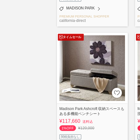
MADISON PARK
PREMIUM PERSONAL SHOPPER
P
california-direct
c
タイムセール
Madison Park Ashcroft 収納スペースも
M
ある多機能ベンチシート
¥117,660
送料込
¥120,000
1%OFF
関税負担なし