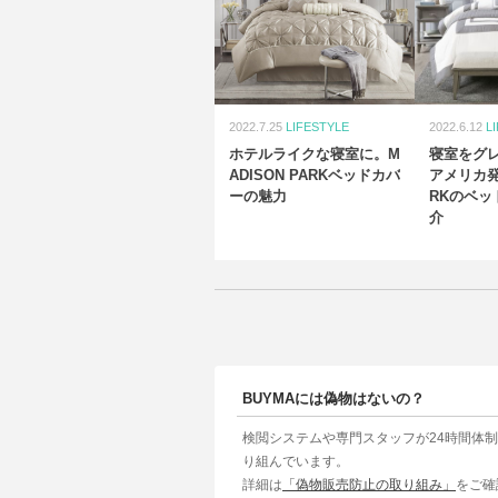
2022.7.25
LIFESTYLE
2022.6.12
L
ホテルライクな寝室に。M
寝室をグ
ADISON PARKベッドカバ
アメリカ発M
ーの魅力
RKのベッ
介
BUYMAには偽物はないの？
検閲システムや専門スタッフが24時間体
り組んでいます。
詳細は
「偽物販売防止の取り組み」
をご確