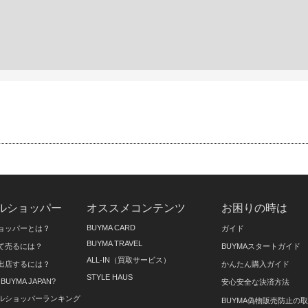
ルショッパー
オススメコンテンツ
お困りの時は
BUYMA CARD
ョッパーとは？
ガイド
BUYMA TRAVEL
て売るには？
BUYMAスタートガイド
ALL-IN（買取サービス）
出店するには？
かんたん購入ガイド
STYLE HAUS
on BUYMA JAPAN?
安心安全な決済方法
ルショッパーランキング
BUYMA偽物販売防止の