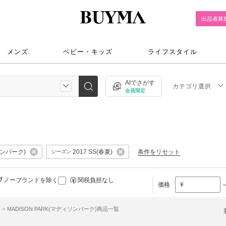
出品者募
メンズ
ベビー・キッズ
ライフスタイル
AIでさがす
カテゴリ選択
会員限定
ソンパーク)
2017 SS(春夏)
条件をリセット
シーズン
ノーブランドを除く
関税負担なし
価格
¥
MADISON PARK(マディソンパーク)商品一覧