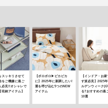
をスッキリさせて
【ボロボロ▶ピカピカ
【インドア・お家
始をご機嫌に過ご
に】2025年に新調したい!
す派必見】2025
人必見!!オシャレで
運を呼び込む5つのNEW
ルデンウィーク(G
【収納アイテム】
アイテム
る?おすすめの過
♪
10選