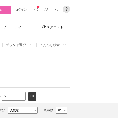
ログイン
集中！
ビューティー
リクエスト
ブランド選択
こだわり検索
～
OK
¥
並び
表示数