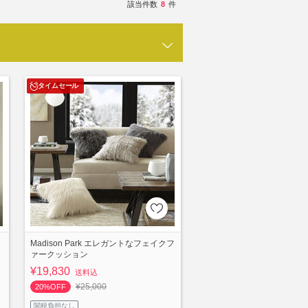
該当件数
8
件
タイムセール
ェ
Madison Park エレガントなフェイクフ
ァークッション
¥19,830
送料込
¥25,000
20%OFF
関税負担なし