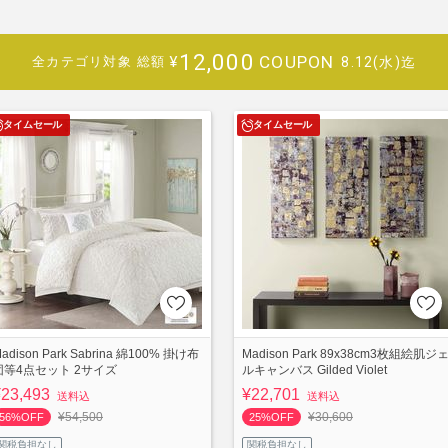
12,000
COUPON
¥
8.12(水)迄
全カテゴリ対象
総額
タイムセール
タイムセール
adison Park Sabrina 綿100% 掛け布
Madison Park 89x38cm3枚組絵肌ジ
団等4点セット 2サイズ
ルキャンバス Gilded Violet
¥23,493
¥22,701
送料込
送料込
¥54,500
¥30,600
56%OFF
25%OFF
関税負担なし
関税負担なし