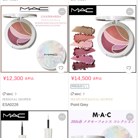
¥12,300
¥14,500
送料込
送料込
関税負担なし
MAC
MAC
PERSONAL SHOPPER
PREMIUM PERSONAL SHOPPER
ESA0226
Point Grey