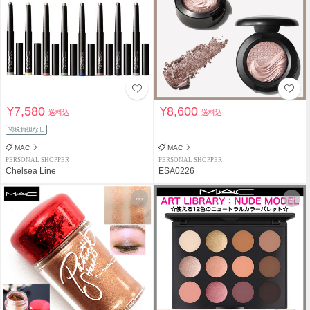
¥7,580
¥8,600
送料込
送料込
関税負担なし
MAC
MAC
PERSONAL SHOPPER
PERSONAL SHOPPER
Chelsea Line
ESA0226