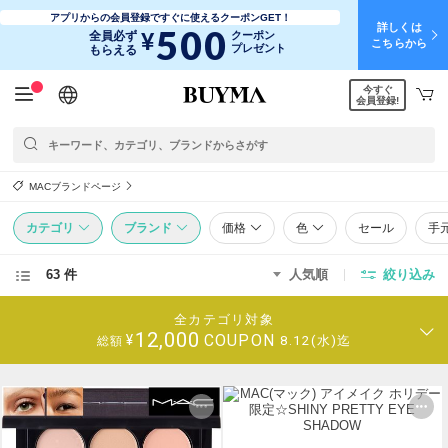
アプリからの会員登録ですぐに使えるクーポンGET！
詳しくは
500
¥
全員必ず
クーポン
こちらから
プレゼント
もらえる
今すぐ
日本語
English
简体中文
繁體中文
会員登録!
MACブランドページ
カテゴリ
ブランド
価格
色
セール
手
63 件
人気順
絞り込み
全カテゴリ対象
12,000
COUPON
¥
8.12(水)迄
総額