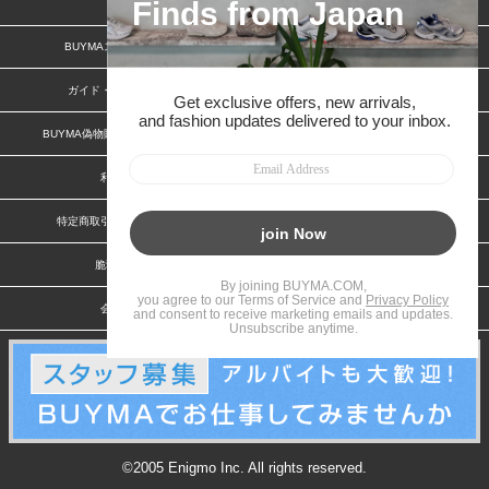
BUYMAスタートガイド
安心への取り組み
ガイド・お問い合わせ
かんたん購入ガイド
BUYMA偽物販売防止の取り組み
BUYMA CARD
利用規約
プライバシー
特定商取引法に関する表記
お客様情報の外部送信について
脆弱性報告
お知らせ(PCサイト)
会社案内
スタッフ募集
©2005 Enigmo Inc. All rights reserved.